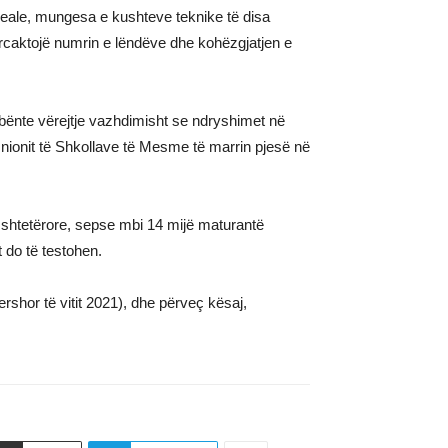
reale, mungesa e kushteve teknike të disa
përcaktojë numrin e lëndëve dhe kohëzgjatjen e
 bënte vërejtje vazhdimisht se ndryshimet në
Unionit të Shkollave të Mesme të marrin pjesë në
s shtetërore, sepse mbi 14 mijë maturantë
t do të testohen.
rshor të vitit 2021), dhe përveç kësaj,