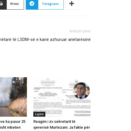
Print
Telegram
Artikulli tjetër
 anëtarë të LSDM-së e kanë azhuruar anëtarësinë
Lajme
ëve ka pasur 25
Reagim i zv.sekretarit të
alisht mbeten
qeverisë Murtezani: Ja fakte për