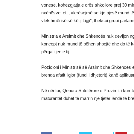
vonesë, kohëzgjatja e orës shkollore prej 30 m
nxënësve, etj., vlerësojmë se kjo pjesë mund të
vlefshmërisë së këtij Ligji”, theksoi grupi par
Ministria e Arsimit dhe Shkencës nuk devijon ng
koncept nuk mund të bëhen shpejtë dhe do të ket
përgatitjen e tij.
Pozicioni i Ministrisë së Arsimit dhe Shkencës 
brenda afatit ligjor (fundi i dhjetorit) kanë apli
Në nëntor, Qendra Shtetërore e Provimit i kumto
maturantët duhet të marrin një tjetër lëndë të b