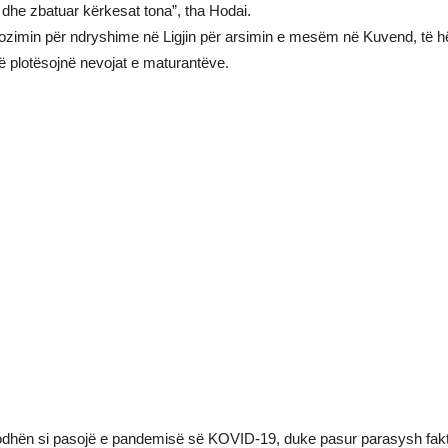
 dhe zbatuar kërkesat tona”, tha Hodai.
min për ndryshime në Ligjin për arsimin e mesëm në Kuvend, të hënën
 plotësojnë nevojat e maturantëve.
odhën si pasojë e pandemisë së KOVID-19, duke pasur parasysh faktin 