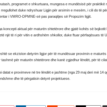
inutash, programet e shkurtuara, mungesa e mundësisë për praktikë 
 rregullohet duke ndryshuar Ligjin për arsimin e mesëm, i cili do të 
lamentar i VMRO-DPMNE-së pas paraqitjes së Propozim ligjit.
a koncepti aktual për maturën shtetërore dhe gjatë kohës së bojkotit
ë një të ri për vitin e ardhshëm shkollor, duke ftuar përfaqësues të 
është se ekziston detyrim ligjor për të mundësuar provimin e maturë
kuar tashmë për maturën shtetërore dhe kanë zgjedhur lëndët, për të cila
i datat e provimeve në tre lëndët e jashtme (nga 29 maj deri më 14 qe
rendshme dhe të përgatisin detyrë projektuese.