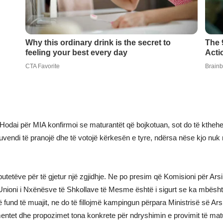
 Hodai për MIA konfirmoi se maturantët që bojkotuan, sot do të kthehen
uvendi të pranojë dhe të votojë kërkesën e tyre, ndërsa nëse kjo nuk 
eputetëve për të gjetur një zgjidhje. Ne po presim që Komisioni për A
 Unioni i Nxënësve të Shkollave të Mesme është i sigurt se ka mbës
fund të muajit, ne do të fillojmë kampingun përpara Ministrisë së Ar
ntet dhe propozimet tona konkrete për ndryshimin e provimit të maturës