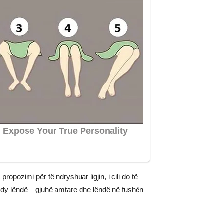
opozimi për të ndryshuar ligjin, i cili do të
ë dy lëndë – gjuhë amtare dhe lëndë në fushën