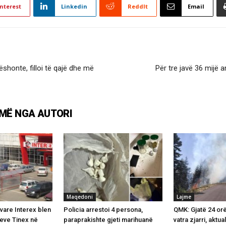
nterest
Linkedin
ReddIt
Email
ëshonte, filloi të qajë dhe më
Për tre javë 36 mijë
MË NGA AUTORI
Maqedoni
Lajme
are Interex blen
Policia arrestoi 4 persona,
QMK: Gjatë 24 or
teve Tinex në
paraprakishte gjeti marihuanë
vatra zjarri, aktu