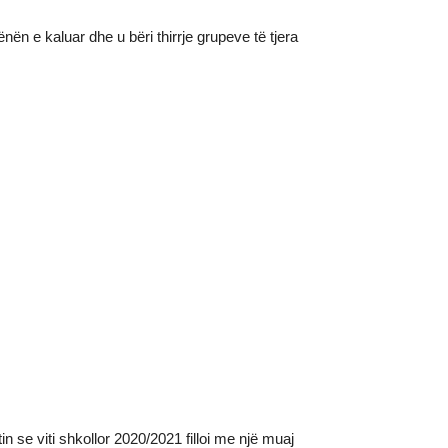
 e kaluar dhe u bëri thirrje grupeve të tjera
se viti shkollor 2020/2021 filloi me një muaj