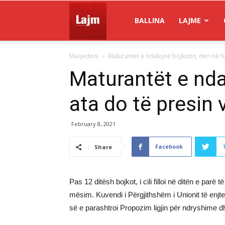
Gazeta
BALLINA
LAJME
Maqedoni
Maturantët e ndalojnë bojkotin, deri në fun
Lajm
Maturantët e ndal
ata do të presin
February 8, 2021
Facebook
Share
Pas 12 ditësh bojkot, i cili filloi në ditën e p
mësim. Kuvendi i Përgjithshëm i Unionit të enjt
së e parashtroi Propozim ligjin për ndryshime d