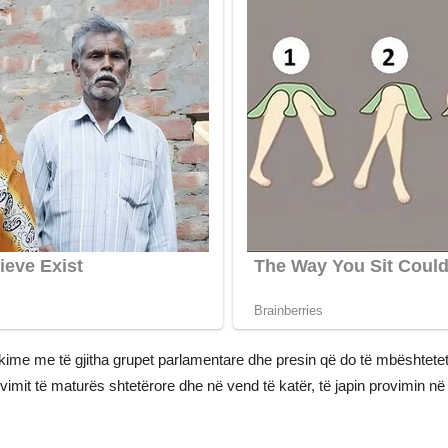
kime me të gjitha grupet parlamentare dhe presin që do të mbështetet pr
imit të maturës shtetërore dhe në vend të katër, të japin provimin n