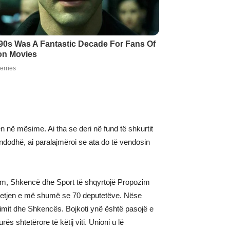
 në mësime. Ai tha se deri në fund të shkurtit
ndodhë, ai paralajmëroi se ata do të vendosin
rsim, Shkencë dhe Sport të shqyrtojë Propozim
htetjen e më shumë se 70 deputetëve. Nëse
simit dhe Shkencës. Bojkoti ynë është pasojë e
 shtetërore të këtij viti. Unioni u lë