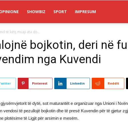
OPINIONE
SHOWBIZ
SPORT
IMPRESUM
d të këtij muaji ata do...
ojnë bojkotin, deri në fu
 vendim nga Kuvendi
Twitter
Pinterest
Linkedin
ReddIt
arë të gjysëmvjetorit të dytë, sot maturantët e organizuar nga Unioni i
en vendosi të pezullojë bojkotin dhe të presë Kuvendin për të gjetur
he plotësime të Ligjit për arsimin e mesëm.