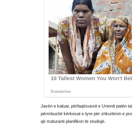
Javën e kaluar, përfaqësuesit e Unionit patën ta
përmbushë kërkesat e tyre për shkurtimin e prov
që maturanti planifikon të studiojë.