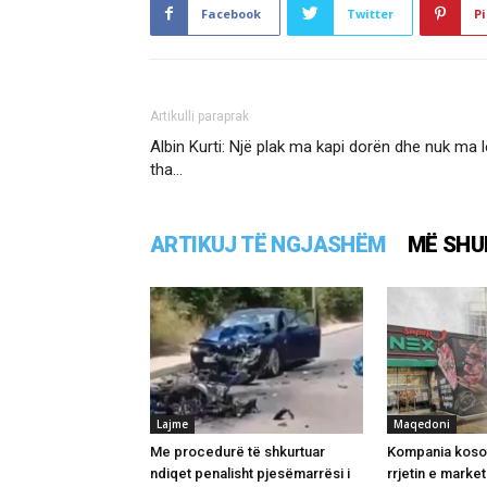
Facebook
Twitter
Pi
Artikulli paraprak
Albin Kurti: Një plak ma kapi dorën dhe nuk ma l
tha…
ARTIKUJ TË NGJASHËM
MË SHU
Lajme
Maqedoni
Me procedurë të shkurtuar
Kompania kosov
ndiqet penalisht pjesëmarrësi i
rrjetin e marke