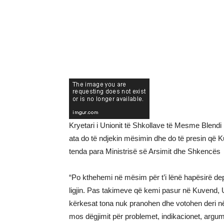
Kryetari i Unionit të Shkollave të Mesme Blendi
ata do të ndjekin mësimin dhe do të presin që K
tenda para Ministrisë së Arsimit dhe Shkencës
“Po kthehemi në mësim për t’i lënë hapësirë ​​d
ligjin. Pas takimeve që kemi pasur në Kuvend,
kërkesat tona nuk pranohen dhe votohen deri në 
mos dëgjimit për problemet, indikacionet, argume