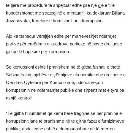
të tjera me procedurë të shpejtuar edhe pse një gjë e tillë
kundërshtohet me strategjinë e miratuar”, ka deklaruar Biljana
Jovanovska, kryetare e komisionit anti-korrupsion.
Ajo ka tërhequr vërejtjen edhe për marrëveshjet ndërmjet
partive për emërimin e kuadrove partiake në poste drejtuese
gjë që lë hapësirë për korrupsion.
Se korrupsioni është i pranishëm në të gjitha fushat, e thotë
Sabina Fakiq, njohëse e çështjeve ekonomike dhe drejtuese e
Qendrës Qytetare për Komunikime, ndërsa veçon
korrupsionin në ndërmarrjet publike dhe shpenzimet e tyre pa
asnjë kontroll.
“Të gjitha hulumtimet që kemi bërë tregojnë se për praninë e
korrupsionit janë të pranishme në të gjitha fazat e furnizimeve
publike, andaj edhe është e domosdoshme që të merren