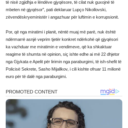
të nisë zgjidhja e lëndëve gjyqësore, të cilat nuk guxojnë të
mbeten në gjyqësor”, pati deklaruar Lupço Nikollovski,
zëvendëskryeministër i angazhuar për luftimin e korrupsionit.
Por, që nga miratimi i planit, nëntë muaj më parë, nuk është
ndërmarrë asnjë veprim tjetër konkret ndërkohë që gjyqësori
ka vazhduar me miratimin e vendimeve, që ka shkaktuar
reagime të shumta në opinion, siç ishte edhe ai më 22 dhjetor
nga Gjykata e Apelit për lirimin nga paraburgimi, të ish-shefit të
Policisë Sekrete, Sasho Mijallkov, i cili kishte ofruar 11 milionë
euro për të dalë nga paraburgimi.