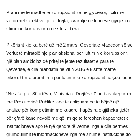
Prani më të madhe të korrupsionit ka në gjyqësor, i cili me
vendimet selektive, jo të drejta, zvarritjen e lëndëve gjyqësore,
stimulon korrupsionin në sferat tjera.
Pikërisht kjo ka bërë që më 2 mars, Qeveria e Maqedonisë së
Veriut të miratojë një plan aksional për luftimin e korrupsionit,
një plan ambicioz që pritej të jepte rezultatet e para të
Qeverisë, e cila mandatin në vitin 2016 e kishte marrë
pikërisht me premtimin për luftimin e korrupsionit në çdo fushë.
“Në afat prej 30 ditësh, Ministria e Drejtësisë në bashkëpunim
me Prokurorinë Publike janë të obliguara që të bëjnë një
analizë për kompletimin me kuadro, hapësira e gjithçka tjetër
për çfarë kanë nevojë me qëllim që të forcohen kapacitetet e
institucioneve apo të një qendre të vetme, nga e cila përmes
grumbullimit të informacioneve nga më shumë institucione do