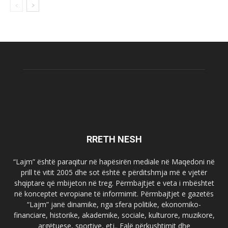
RRETH NESH
“Lajm” është paraqitur në hapësirën mediale në Maqedoni në
prill të vitit 2005 dhe sot është e përditshmja më e vjetër
shqiptare që mbijeton në treg. Përmbajtjet e veta i mbështet
në konceptet evropiane të informimit. Përmbajtjet e gazetës
“Lajm” janë dinamike, nga sfera politike, ekonomiko-
financiare, historike, akademike, sociale, kulturore, muzikore,
argëtuese, sportive, etj.. Falë përkushtimit dhe