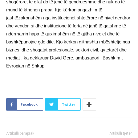
shoqërore, të cilat do të jenë të qëndrueshme dhe nuk do të
mund të kthehen prapa. Kjo kërkon angazhim të
jashtëzakonshëm nga institucionet shtetërore në nivel qendror
dhe vendor, si dhe institucione të forta që janë të gatshme të
ndërmarrin hapa të guximshëm në të gjitha nivelet dhe të
bashkëpunojnë çdo ditë. Kjo kërkon gjithashtu mbështetje nga
biznesi dhe shoqatat profesionale, sektori civil, qytetarët dhe
mediat”, ka deklaruar David Gere, ambasadori i Bashkimit
Evropian në Shkup.
Facebook
Twitter
Artikulli paraprak
Artikulli tjetër