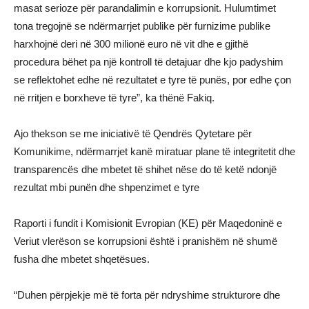
masat serioze për parandalimin e korrupsionit. Hulumtimet
tona tregojnë se ndërmarrjet publike për furnizime publike
harxhojnë deri në 300 milionë euro në vit dhe e gjithë
procedura bëhet pa një kontroll të detajuar dhe kjo padyshim
se reflektohet edhe në rezultatet e tyre të punës, por edhe çon
në rritjen e borxheve të tyre”, ka thënë Fakiq.
Ajo thekson se me iniciativë të Qendrës Qytetare për
Komunikime, ndërmarrjet kanë miratuar plane të integritetit dhe
transparencës dhe mbetet të shihet nëse do të ketë ndonjë
rezultat mbi punën dhe shpenzimet e tyre
Raporti i fundit i Komisionit Evropian (KE) për Maqedoninë e
Veriut vlerëson se korrupsioni është i pranishëm në shumë
fusha dhe mbetet shqetësues.
“Duhen përpjekje më të forta për ndryshime strukturore dhe