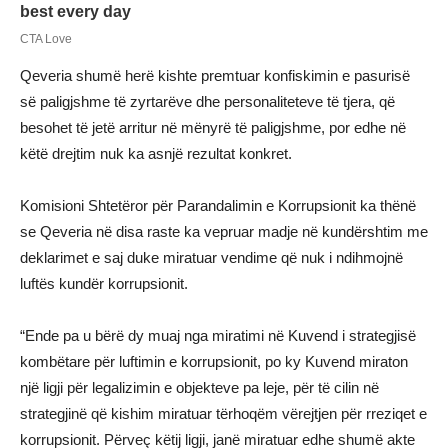
Qeveria shumë herë kishte premtuar konfiskimin e pasurisë
së paligjshme të zyrtarëve dhe personaliteteve të tjera, që
besohet të jetë arritur në mënyrë të paligjshme, por edhe në
këtë drejtim nuk ka asnjë rezultat konkret.
Komisioni Shtetëror për Parandalimin e Korrupsionit ka thënë
se Qeveria në disa raste ka vepruar madje në kundërshtim me
deklarimet e saj duke miratuar vendime që nuk i ndihmojnë
luftës kundër korrupsionit.
“Ende pa u bërë dy muaj nga miratimi në Kuvend i strategjisë
kombëtare për luftimin e korrupsionit, po ky Kuvend miraton
një ligji për legalizimin e objekteve pa leje, për të cilin në
strategjinë që kishim miratuar tërhoqëm vërejtjen për rreziqet e
korrupsionit. Përveç këtij ligji, janë miratuar edhe shumë akte