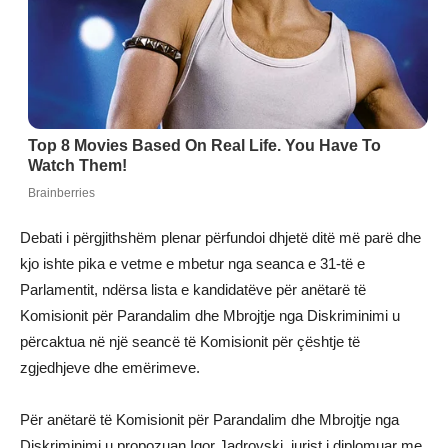
Debati i përgjithshëm plenar përfundoi dhjetë ditë më parë dhe
kjo ishte pika e vetme e mbetur nga seanca e 31-të e
Parlamentit, ndërsa lista e kandidatëve për anëtarë të
Komisionit për Parandalim dhe Mbrojtje nga Diskriminimi u
përcaktua në një seancë të Komisionit për çështje të
zgjedhjeve dhe emërimeve.
Për anëtarë të Komisionit për Parandalim dhe Mbrojtje nga
Diskriminimi u propozuan Igor Jadrovski, jurist i diplomuar me