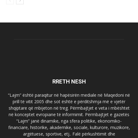
RRETH NESH
“Lajm” është paraqitur në hapësirën mediale në Maqedoni në
prill të vitit 2005 dhe sot është e përditshmja më e vjetër
shqiptare që mbijeton në treg. Përmbajtjet e veta i mbështet
në konceptet evropiane të informimit. Përmbajtjet e gazetës
“Lajm” janë dinamike, nga sfera politike, ekonomiko-
financiare, historike, akademike, sociale, kulturore, muzikore,
argëtuese, sportive, etj.. Falë përkushtimit dhe