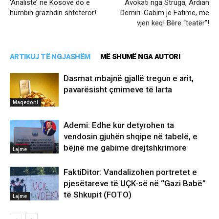
‘Analistë’ në Kosovë do e
Avokati nga Struga, Ardian
humbin grazhdin shtetëror!
Demiri: Gabim je Fatime, më
vjen keq! Bëre “teatër”!
ARTIKUJ TË NGJASHËM
MË SHUMË NGA AUTORI
Dasmat mbajnë gjallë tregun e arit,
pavarësisht çmimeve të larta
Maqedoni
Ademi: Edhe kur detyrohen ta
vendosin gjuhën shqipe në tabelë, e
bëjnë me gabime drejtshkrimore
Lajme
FaktiDitor: Vandalizohen portretet e
pjesëtareve të UÇK-së në “Gazi Babë”
të Shkupit (FOTO)
Lajme