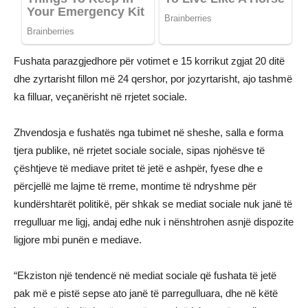
Fushata parazgjedhore për votimet e 15 korrikut zgjat 20 ditë
dhe zyrtarisht fillon më 24 qershor, por jozyrtarisht, ajo tashmë
ka filluar, veçanërisht në rrjetet sociale.
Zhvendosja e fushatës nga tubimet në sheshe, salla e forma
tjera publike, në rrjetet sociale sociale, sipas njohësve të
çështjeve të mediave pritet të jetë e ashpër, fyese dhe e
përcjellë me lajme të rreme, montime të ndryshme për
kundërshtarët politikë, për shkak se mediat sociale nuk janë të
rregulluar me ligj, andaj edhe nuk i nënshtrohen asnjë dispozite
ligjore mbi punën e mediave.
“Ekziston një tendencë në mediat sociale që fushata të jetë
pak më e pistë sepse ato janë të parregulluara, dhe në këtë