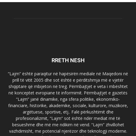
RRETH NESH
“Lajm” është paraqitur në hapësirën mediale në Maqedoni në
prill të vitit 2005 dhe sot është e përditshmja më e vjetër
shqiptare që mbijeton në treg. Përmbajtjet e veta i mbështet
në konceptet evropiane të informimit. Përmbajtjet e gazetës
“Lajm” janë dinamike, nga sfera politike, ekonomiko-
financiare, historike, akademike, sociale, kulturore, muzikore,
argëtuese, sportive, etj.. Falë përkushtimit dhe
profesionalizmit, “Lajm” sot është ndër mediat më të
besueshme dhe më me ndikim në vend. “Lajm” zhvillohet
vazhdimisht, me potencial njerëzor dhe teknologji moderne.