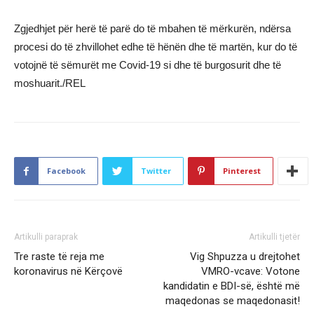
Zgjedhjet për herë të parë do të mbahen të mërkurën, ndërsa
procesi do të zhvillohet edhe të hënën dhe të martën, kur do të
votojnë të sëmurët me Covid-19 si dhe të burgosurit dhe të
moshuarit./REL
Facebook
Twitter
Pinterest
Artikulli paraprak
Artikulli tjetër
Tre raste të reja me
Vig Shpuzza u drejtohet
koronavirus në Kërçovë
VMRO-vcave: Votone
kandidatin e BDI-së, është më
maqedonas se maqedonasit!