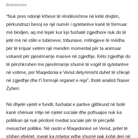
“Nuk pres ndonjë kthesë të rëndësishme në këtë drejtim,
përkundrazi besoj se një numër i qytetarëve kanë të formuar
më bindjen, aq më tepër kur kjo fushatë zgjedhore nuk do të
jetë më në stilin e tubimeve, tribunave, mitingjeve të mëdha
për të krijuar vetëm një mendim momental për ta animuar
votuesit për pjesëmarrje masive në zgjedhje. Këto zgjedhje do
të përshkruhen me pjesëmarrje shumë të vogël të qytetarëve
në votime, por Maqedonia e Veriut detyrimisht duhet të shkojë
në zgjedhje dhe t’i formojë organet e reja”, thotë analisti Naser
Zyberi.
Në dhjetë vjetët e fundit, fushatat e partive gjithkund në botë
kanë shënuar rritje në rrjetet sociale dhe pothuajse nuk ka
politikan që nuk përdorë mediat sociale për të përcjellë
mesazhet politike. Në rastin e Maqedonisë së Veriut, pritet të
shihen efektet, meqë ka mbetur edhe shumë pak kohë deri në