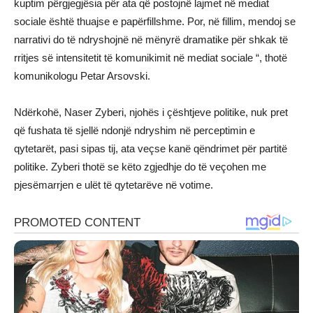
kuptim përgjegjësia për ata që postojnë lajmet në mediat
sociale është thuajse e papërfillshme. Por, në fillim, mendoj se
narrativi do të ndryshojnë në mënyrë dramatike për shkak të
rritjes së intensitetit të komunikimit në mediat sociale “, thotë
komunikologu Petar Arsovski.
Ndërkohë, Naser Zyberi, njohës i çështjeve politike, nuk pret
që fushata të sjellë ndonjë ndryshim në perceptimin e
qytetarët, pasi sipas tij, ata veçse kanë qëndrimet për partitë
politike. Zyberi thotë se këto zgjedhje do të veçohen me
pjesëmarrjen e ulët të qytetarëve në votime.