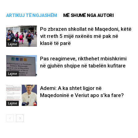
ARTIKUJ TË NGJASHËM
MË SHUMË NGA AUTORI
Po zbrazen shkollat në Maqedoni, këtë
vit rreth 5 mijë nxënës më pak në
klasë të parë
Lajme
Pas reagimeve, rikthehet mbishkrimi
në gjuhën shqipe në tabelën kufitare
Lajme
Ademi: A ka shtet ligjor në
Maqedoninë e Veriut apo s’ka fare?
Lajme