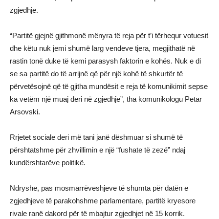
zgjedhje.
“Partitë gjejnë gjithmonë mënyra të reja për t’i tërhequr votuesit
dhe këtu nuk jemi shumë larg vendeve tjera, megjithatë në
rastin tonë duke të kemi parasysh faktorin e kohës. Nuk e di
se sa partitë do të arrijnë që për një kohë të shkurtër të
përvetësojnë që të gjitha mundësit e reja të komunikimit sepse
ka vetëm një muaj deri në zgjedhje”, tha komunikologu Petar
Arsovski.
Rrjetet sociale deri më tani janë dëshmuar si shumë të
përshtatshme për zhvillimin e një “fushate të zezë” ndaj
kundërshtarëve politikë.
Ndryshe, pas mosmarrëveshjeve të shumta për datën e
zgjedhjeve të parakohshme parlamentare, partitë kryesore
rivale ranë dakord për të mbajtur zgjedhjet në 15 korrik.