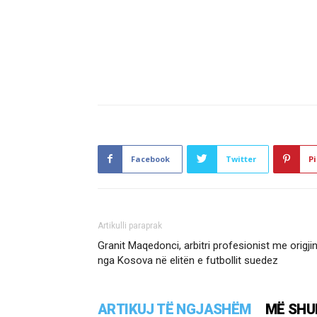
Facebook
Twitter
Pi
Artikulli paraprak
Granit Maqedonci, arbitri profesionist me origji
nga Kosova në elitën e futbollit suedez
ARTIKUJ TË NGJASHËM
MË SHU