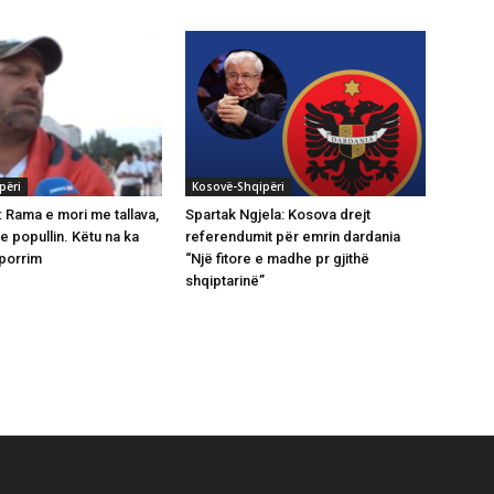
përi
Kosovë-Shqipëri
: Rama e mori me tallava,
Spartak Ngjela: Kosova drejt
me popullin. Këtu na ka
referendumit për emrin dardania
hporrim
“Një fitore e madhe pr gjithë
shqiptarinë”