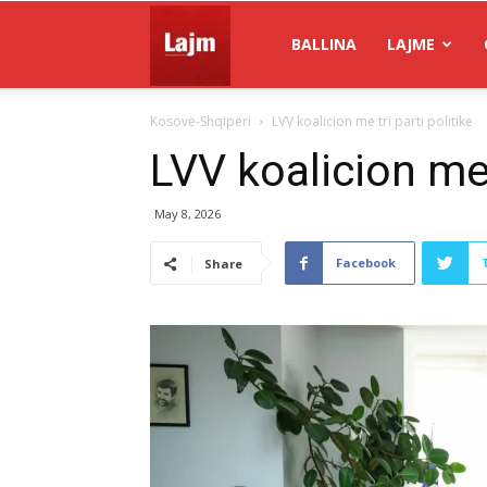
Gazeta
BALLINA
LAJME
Kosovë-Shqipëri
LVV koalicion me tri parti politike
Lajm
LVV koalicion me t
May 8, 2026
Facebook
Share