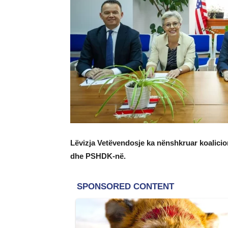
Lëvizja Vetëvendosje ka nënshkruar koalicion 
dhe PSHDK-në.