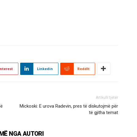
nterest
Linkedin
ReddIt
Artikulli tjetër
në
Mickoski: E urova Radevin, pres të diskutojmë për
të gjitha temat
MË NGA AUTORI