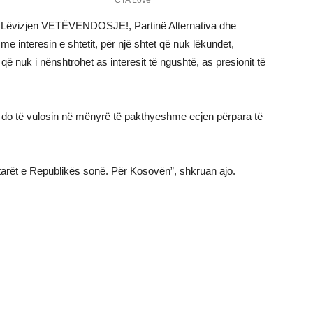
 Lëvizjen VETËVENDOSJE!, Partinë Alternativa dhe
interesin e shtetit, për një shtet që nuk lëkundet,
që nuk i nënshtrohet as interesit të ngushtë, as presionit të
it do të vulosin në mënyrë të pakthyeshme ecjen përpara të
tarët e Republikës sonë. Për Kosovën”, shkruan ajo.