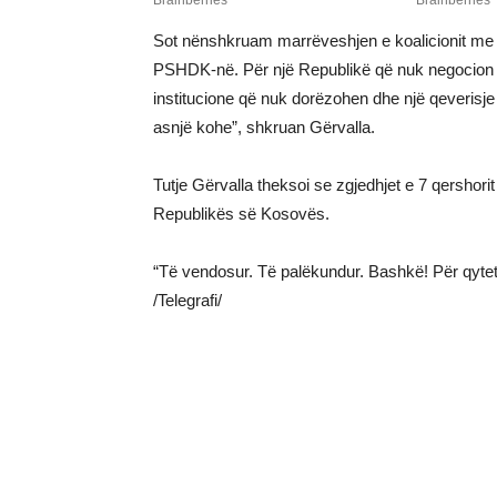
Sot nënshkruam marrëveshjen e koalicionit me
PSHDK-në. Për një Republikë që nuk negocion me 
institucione që nuk dorëzohen dhe një qeverisje 
asnjë kohe”, shkruan Gërvalla.
Tutje Gërvalla theksoi se zgjedhjet e 7 qershor
Republikës së Kosovës.
“Të vendosur. Të palëkundur. Bashkë! Për qyte
/Telegrafi/