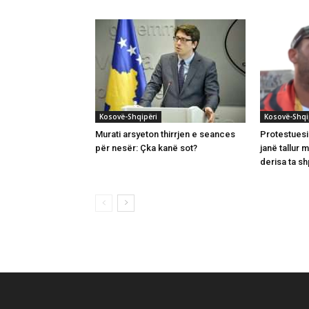
Kosovë-Shqipëri
Kosovë-Shqi
Murati arsyeton thirrjen e seances
Protestuesi
për nesër: Çka kanë sot?
janë tallur 
derisa ta s