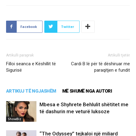
Facebook
Twitter
Artikulli paraprak
Artikulli tjetër
Filloi seanca e Këshillit të
Cardi B lë për të dëshiruar me
Sigurisë
paraqitjen e fundit
ARTIKUJ TË NGJASHËM
MË SHUMË NGA AUTORI
Mbesa e Shyhrete Behlulit shëtitet me
të dashurin me veturë luksoze
ShowBiz
“The Odyssey” tejkaloi një miliard