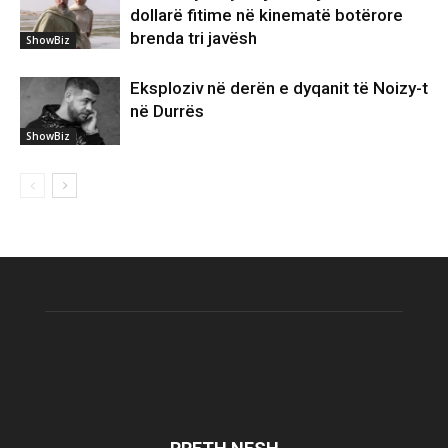
dollarë fitime në kinematë botërore
brenda tri javësh
ShowBiz
Eksploziv në derën e dyqanit të Noizy-t
në Durrës
ShowBiz