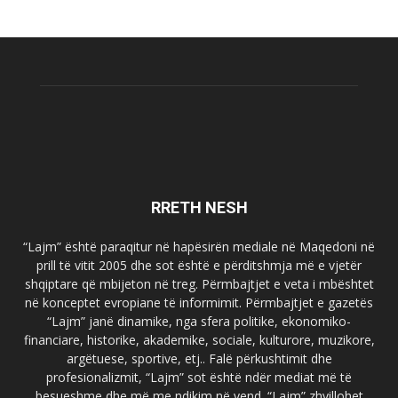
RRETH NESH
“Lajm” është paraqitur në hapësirën mediale në Maqedoni në
prill të vitit 2005 dhe sot është e përditshmja më e vjetër
shqiptare që mbijeton në treg. Përmbajtjet e veta i mbështet
në konceptet evropiane të informimit. Përmbajtjet e gazetës
“Lajm” janë dinamike, nga sfera politike, ekonomiko-
financiare, historike, akademike, sociale, kulturore, muzikore,
argëtuese, sportive, etj.. Falë përkushtimit dhe
profesionalizmit, “Lajm” sot është ndër mediat më të
besueshme dhe më me ndikim në vend. “Lajm” zhvillohet