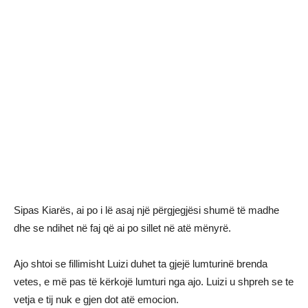
Sipas Kiarës, ai po i lë asaj një përgjegjësi shumë të madhe
dhe se ndihet në faj që ai po sillet në atë mënyrë.
Ajo shtoi se fillimisht Luizi duhet ta gjejë lumturinë brenda
vetes, e më pas të kërkojë lumturi nga ajo. Luizi u shpreh se te
vetja e tij nuk e gjen dot atë emocion.