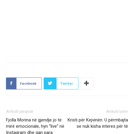
Facebook
Twitter
Artikulli paraprak
Artikulli tjetër
Fjolla Morina në gjendje jo të
Kristi për Kejvinën: U përmbajta
mirë emocionale, hyn “live” në
se nuk kisha interes për të
Instagram dhe qan para