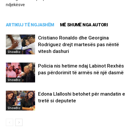
ndjekësve
ARTIKUJ TË NGJASHËM
MË SHUMË NGA AUTORI
Cristiano Ronaldo dhe Georgina
Rodriguez drejt martesës pas nëntë
vitesh dashuri
ShowBiz
Policia nis hetime ndaj Labinot Rexhës
pas përdorimit të armës në një dasmë
ShowBiz
Edona Llalloshi betohet për mandatin e
tretë si deputete
ShowBiz