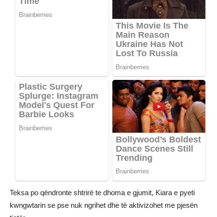
Teksa po qëndronte shtrirë te dhoma e gjumit, Kiara e pyeti
kwngwtarin se pse nuk ngrihet dhe të aktivizohet me pjesën