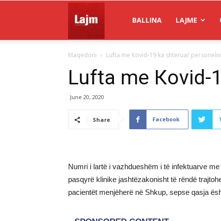
Gazeta
BALLINA
LAJME
Maqedoni
Lufta me Кovid-19 ka shteruar personeli
Lajm
Lufta me Кovid-1
June 20, 2020
Facebook
Share
Numri i lartë i vazhdueshëm i të infektuarve me
pasqyrë klinike jashtëzakonisht të rëndë trajtoh
pacientët menjëherë në Shkup, sepse qasja ësht