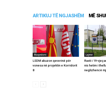
ARTIKUJ TË NGJASHËM
MË SHU
Maqedoni
Lajme
LSDM akuzon qeverinë për
Rasti i 19-vjeç
vonesa në projektin e Korridorit
nis hetim i thel
8
neglizhencë m