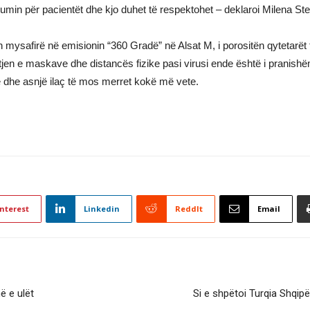
min për pacientët dhe kjo duhet të respektohet – deklaroi Milena Stev
n mysafirë në emisionin “360 Gradë” në Alsat M, i porositën qytetarë
n e maskave dhe distancës fizike pasi virusi ende është i pranishëm
dhe asnjë ilaç të mos merret kokë më vete.
nterest
Linkedin
ReddIt
Email
ë e ulët
Si e shpëtoi Turqia Shqipë