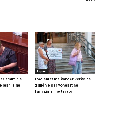
Lajme
për arsimin e
Pacientët me kancer kërkojnë
ë jeshile në
zgjidhje për vonesat në
furnizimin me terapi