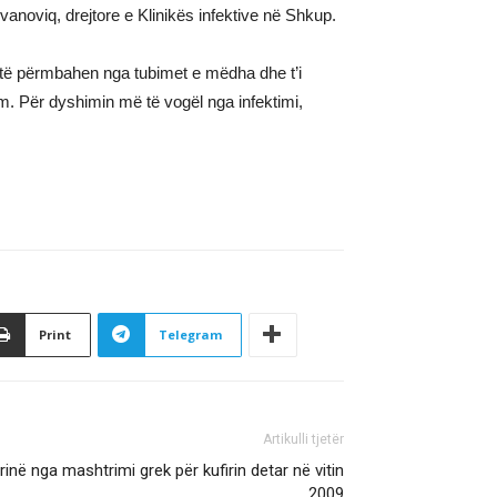
anoviq, drejtore e Klinikës infektive në Shkup.
t të përmbahen nga tubimet e mëdha dhe t’i
. Për dyshimin më të vogël nga infektimi,
Print
Telegram
Artikulli tjetër
rinë nga mashtrimi grek për kufirin detar në vitin
2009