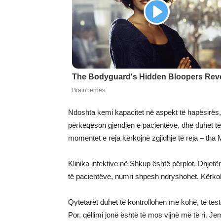
Ndoshta kemi kapacitet në aspekt të hapësirës, p
përkeqëson gjendjen e pacientëve, dhe duhet të 
momentet e reja kërkojnë zgjidhje të reja – tha 
Klinika infektive në Shkup është përplot. Dhjet
të pacientëve, numri shpesh ndryshohet. Kërko
Qytetarët duhet të kontrollohen me kohë, të test
Por, qëllimi jonë është të mos vijnë më të ri. Je