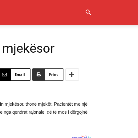
n mjekësor
Email
Print
lin mjekësor, thonë mjekët. Pacientët me një
ve nga qendrat rajonale, që të mos i dërgojnë