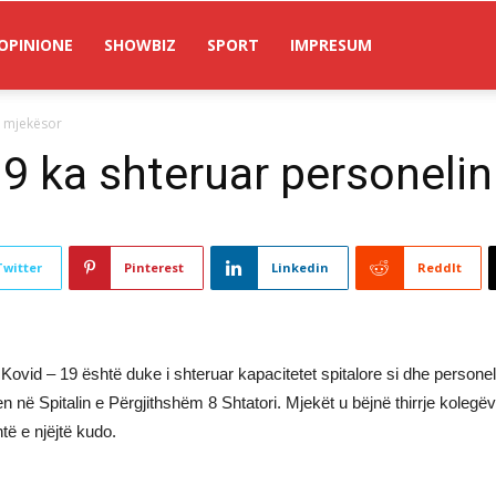
OPINIONE
SHOWBIZ
SPORT
IMPRESUM
n mjekësor
9 ka shteruar personeli
Twitter
Pinterest
Linkedin
ReddIt
 Kovid – 19 është duke i shteruar kapacitetet spitalore si dhe persone
en në Spitalin e Përgjithshëm 8 Shtatori. Mjekët u bëjnë thirrje kolegë
ë e njëjtë kudo.