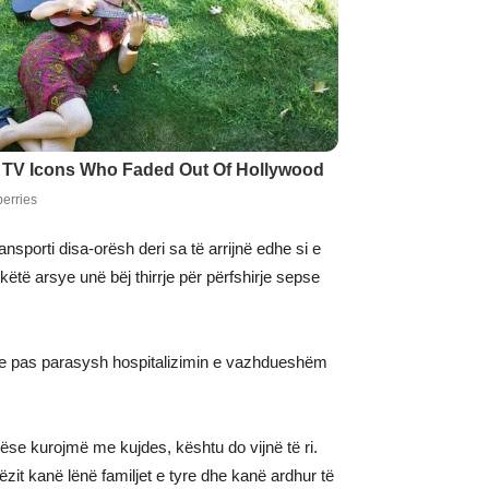
nsporti disa-orësh deri sa të arrijnë edhe si e
ëtë arsye unë bëj thirrje për përfshirje sepse
 Duke pas parasysh hospitalizimin e vazhdueshëm
nëse kurojmë me kujdes, kështu do vijnë të ri.
ëzit kanë lënë familjet e tyre dhe kanë ardhur të