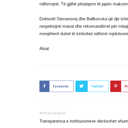
ndihmojnë. Të gjithë përpiqemi të japim maksimu
Doktorët Stevanoviq dhe Ballkovska që dje ishi
respektojnë masat dhe rekomandimet për mbajtje
menjëherë duhet të kërkohet ndihmë mjekësore 
Alsat
Facebook
Twitter
Pi
Artikulli paraprak
Transparenca e institucioneve vlerësohet shum