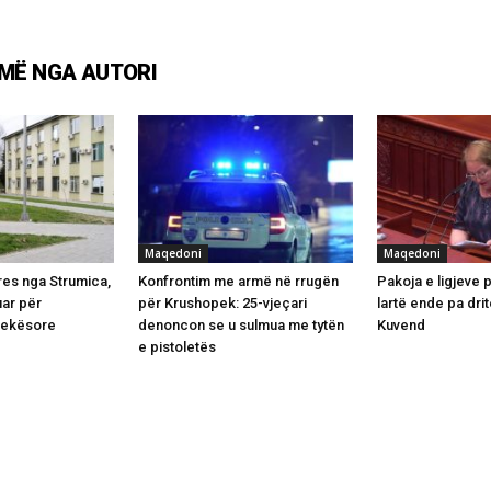
MË NGA AUTORI
Maqedoni
Maqedoni
ares nga Strumica,
Konfrontim me armë në rrugën
Pakoja e ligjeve 
luar për
për Krushopek: 25-vjeçari
lartë ende pa drit
jekësore
denoncon se u sulmua me tytën
Kuvend
e pistoletës