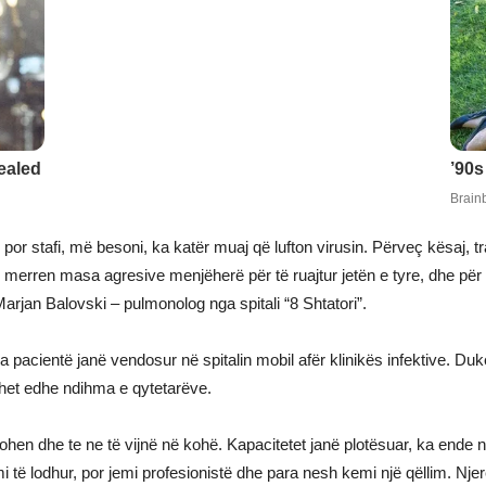
or stafi, më besoni, ka katër muaj që lufton virusin. Përveç kësaj, tra
merren masa agresive menjëherë për të ruajtur jetën e tyre, dhe për k
Marjan Balovski – pulmonolog nga spitali “8 Shtatori”.
ëra pacientë janë vendosur në spitalin mobil afër klinikës infektive.
het edhe ndihma e qytetarëve.
ohen dhe te ne të vijnë në kohë. Kapacitetet janë plotësuar, ka ende 
mi të lodhur, por jemi profesionistë dhe para nesh kemi një qëllim. Njer