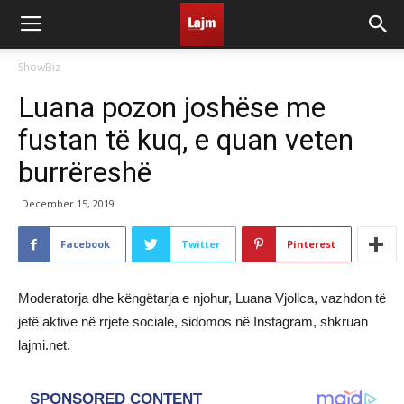
ShowBiz
Luana pozon joshëse me
fustan të kuq, e quan veten
burrëreshë
December 15, 2019
Facebook
Twitter
Pinterest
Moderatorja dhe këngëtarja e njohur, Luana Vjollca, vazhdon të
jetë aktive në rrjete sociale, sidomos në Instagram, shkruan
lajmi.net.