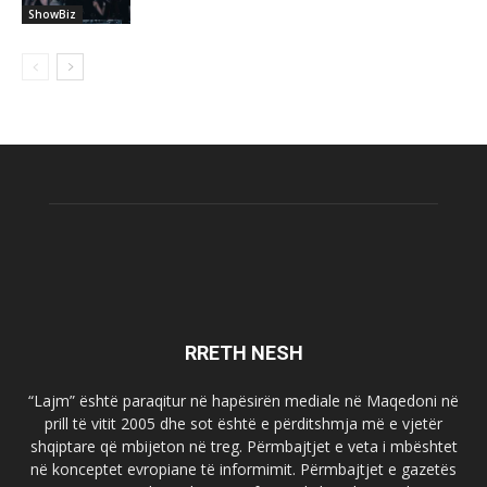
ShowBiz
RRETH NESH
“Lajm” është paraqitur në hapësirën mediale në Maqedoni në
prill të vitit 2005 dhe sot është e përditshmja më e vjetër
shqiptare që mbijeton në treg. Përmbajtjet e veta i mbështet
në konceptet evropiane të informimit. Përmbajtjet e gazetës