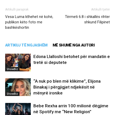
Artikulli paraprak
Artikulli tjetër
Vesa Luma kthehet në kohë,
Tërmeti 6.8 i shkallës rihter
publikon këto foto me
shkund Filipinet
bashkëshortin
ARTIKUJ TË NGJASHËM
MË SHUMË NGA AUTORI
Edona Llalloshi betohet për mandatin e
tretë si deputete
ShowBiz
“A nuk po blen më klikime”, Elijona
Binakaj i përgjigjet ndjekësit në
mënyrë ironike
ShowBiz
Bebe Rexha arrin 100 milionë dëgjime
në Spotify me “New Religion”