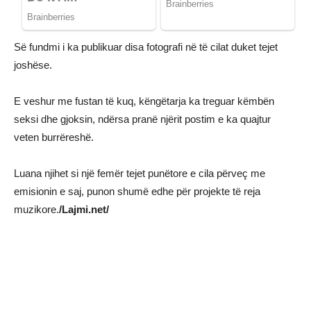
Së fundmi i ka publikuar disa fotografi në të cilat duket tejet
joshëse.
E veshur me fustan të kuq, këngëtarja ka treguar këmbën
seksi dhe gjoksin, ndërsa pranë njërit postim e ka quajtur
veten burrëreshë.
Luana njihet si një femër tejet punëtore e cila përveç me
emisionin e saj, punon shumë edhe për projekte të reja
muzikore.
/Lajmi.net/