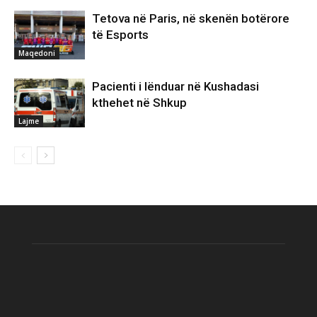
Tetova në Paris, në skenën botërore
të Esports
Maqedoni
Pacienti i lënduar në Kushadasi
kthehet në Shkup
Lajme