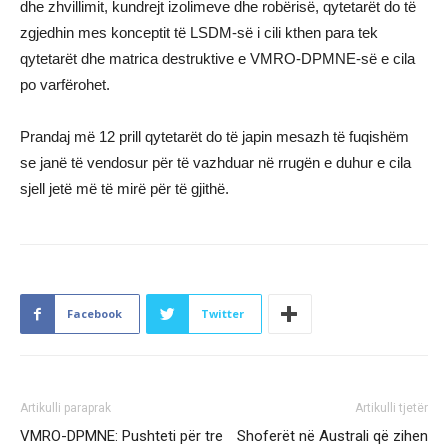
dhe zhvillimit, kundrejt izolimeve dhe robërisë, qytetarët do të
zgjedhin mes konceptit të LSDM-së i cili kthen para tek
qytetarët dhe matrica destruktive e VMRO-DPMNE-së e cila
po varfërohet.
Prandaj më 12 prill qytetarët do të japin mesazh të fuqishëm
se janë të vendosur për të vazhduar në rrugën e duhur e cila
sjell jetë më të mirë për të gjithë.
Facebook
Twitter
Artikulli paraprak
Artikulli tjetër
VMRO-DPMNE: Pushteti për tre
Shoferët në Australi që zihen