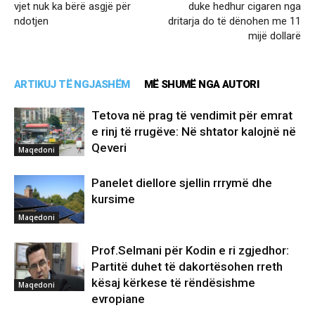
vjet nuk ka bërë asgjë për
duke hedhur cigaren nga
ndotjen
dritarja do të dënohen me 11
mijë dollarë
ARTIKUJ TË NGJASHËM
MË SHUMË NGA AUTORI
Tetova në prag të vendimit për emrat
e rinj të rrugëve: Në shtator kalojnë në
Qeveri
Maqedoni
Panelet diellore sjellin rrrymë dhe
kursime
Maqedoni
Prof.Selmani për Kodin e ri zgjedhor:
Partitë duhet të dakortësohen rreth
kësaj kërkese të rëndësishme
Maqedoni
evropiane