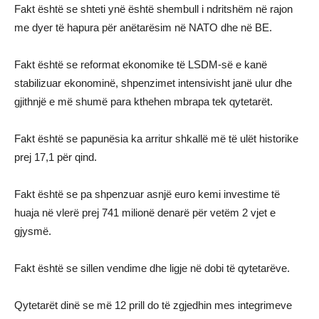
Fakt është se shteti ynë është shembull i ndritshëm në rajon
me dyer të hapura për anëtarësim në NATO dhe në BE.
Fakt është se reformat ekonomike të LSDM-së e kanë
stabilizuar ekonominë, shpenzimet intensivisht janë ulur dhe
gjithnjë e më shumë para kthehen mbrapa tek qytetarët.
Fakt është se papunësia ka arritur shkallë më të ulët historike
prej 17,1 për qind.
Fakt është se pa shpenzuar asnjë euro kemi investime të
huaja në vlerë prej 741 milionë denarë për vetëm 2 vjet e
gjysmë.
Fakt është se sillen vendime dhe ligje në dobi të qytetarëve.
Qytetarët dinë se më 12 prill do të zgjedhin mes integrimeve