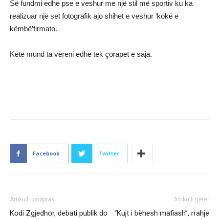
Së fundmi edhe pse e veshur me një stil më sportiv ku ka
realizuar një set fotografik ajo shihet e veshur ‘kokë e
këmbë’firmato.
Këtë mund ta vëreni edhe tek çorapet e saja.
Facebook
Twitter
Artikulli paraprak
Artikulli tjetër
Kodi Zgjedhor, debati publik do
“Kujt i bëhesh mafiash”, rrahje