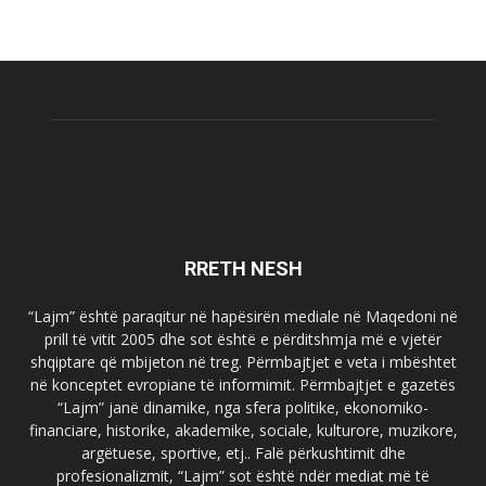
RRETH NESH
“Lajm” është paraqitur në hapësirën mediale në Maqedoni në
prill të vitit 2005 dhe sot është e përditshmja më e vjetër
shqiptare që mbijeton në treg. Përmbajtjet e veta i mbështet
në konceptet evropiane të informimit. Përmbajtjet e gazetës
“Lajm” janë dinamike, nga sfera politike, ekonomiko-
financiare, historike, akademike, sociale, kulturore, muzikore,
argëtuese, sportive, etj.. Falë përkushtimit dhe
profesionalizmit, “Lajm” sot është ndër mediat më të