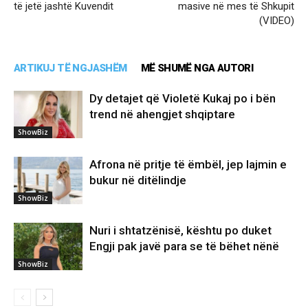
të jetë jashtë Kuvendit
masive në mes të Shkupit
(VIDEO)
ARTIKUJ TË NGJASHËM
MË SHUMË NGA AUTORI
Dy detajet që Violetë Kukaj po i bën
trend në ahengjet shqiptare
ShowBiz
Afrona në pritje të ëmbël, jep lajmin e
bukur në ditëlindje
ShowBiz
Nuri i shtatzënisë, kështu po duket
Engji pak javë para se të bëhet nënë
ShowBiz