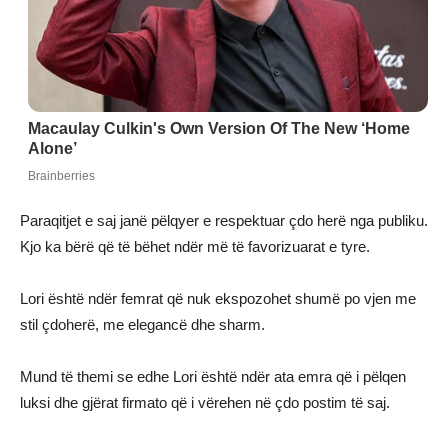
Paraqitjet e saj janë pëlqyer e respektuar çdo herë nga publiku.
Kjo ka bërë që të bëhet ndër më të favorizuarat e tyre.
Lori është ndër femrat që nuk ekspozohet shumë po vjen me
stil çdoherë, me elegancë dhe sharm.
Mund të themi se edhe Lori është ndër ata emra që i pëlqen
luksi dhe gjërat firmato që i vërehen në çdo postim të saj.