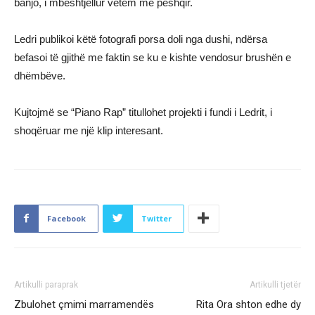
banjo, i mbështjellur vetëm me peshqir.
Ledri publikoi këtë fotografi porsa doli nga dushi, ndërsa
befasoi të gjithë me faktin se ku e kishte vendosur brushën e
dhëmbëve.
Kujtojmë se “Piano Rap” titullohet projekti i fundi i Ledrit, i
shoqëruar me një klip interesant.
Facebook
Twitter
Artikulli paraprak
Artikulli tjetër
Zbulohet çmimi marramendës
Rita Ora shton edhe dy