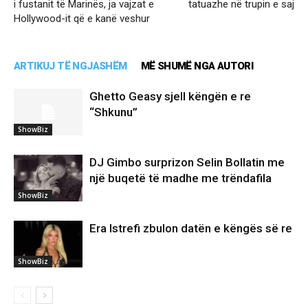
i fustanit të Marinës, ja vajzat e
tatuazhe në trupin e saj
Hollywood-it që e kanë veshur
ARTIKUJ TË NGJASHËM
MË SHUMË NGA AUTORI
Ghetto Geasy sjell këngën e re
“Shkunu”
ShowBiz
DJ Gimbo surprizon Selin Bollatin me
një buqetë të madhe me trëndafila
ShowBiz
Era Istrefi zbulon datën e këngës së re
ShowBiz