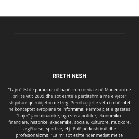
RRETH NESH
“Lajm” është paraqitur në hapësirën mediale në Maqedoni në
prill të vitit 2005 dhe sot është e përditshmja më e vjetër
shqiptare që mbijeton në treg. Përmbajtjet e veta i mbështet
në konceptet evropiane të informimit. Përmbajtjet e gazetës
“Lajm” janë dinamike, nga sfera politike, ekonomiko-
financiare, historike, akademike, sociale, kulturore, muzikore,
argëtuese, sportive, etj.. Falë përkushtimit dhe
profesionalizmit, “Lajm” sot është ndër mediat më të