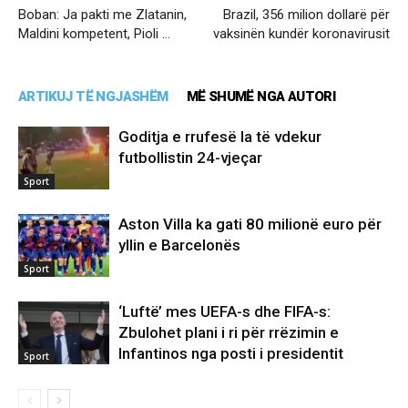
Boban: Ja pakti me Zlatanin,
Brazil, 356 milion dollarë për
Maldini kompetent, Pioli …
vaksinën kundër koronavirusit
ARTIKUJ TË NGJASHËM
MË SHUMË NGA AUTORI
Goditja e rrufesë la të vdekur
futbollistin 24-vjeçar
Sport
Aston Villa ka gati 80 milionë euro për
yllin e Barcelonës
Sport
‘Luftë’ mes UEFA-s dhe FIFA-s:
Zbulohet plani i ri për rrëzimin e
Infantinos nga posti i presidentit
Sport