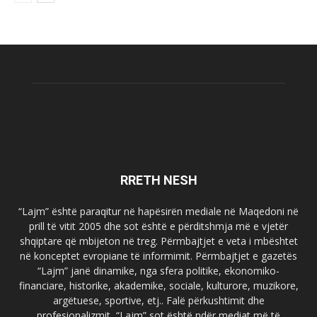
RRETH NESH
“Lajm” është paraqitur në hapësirën mediale në Maqedoni në
prill të vitit 2005 dhe sot është e përditshmja më e vjetër
shqiptare që mbijeton në treg. Përmbajtjet e veta i mbështet
në konceptet evropiane të informimit. Përmbajtjet e gazetës
“Lajm” janë dinamike, nga sfera politike, ekonomiko-
financiare, historike, akademike, sociale, kulturore, muzikore,
argëtuese, sportive, etj.. Falë përkushtimit dhe
profesionalizmit, “Lajm” sot është ndër mediat më të