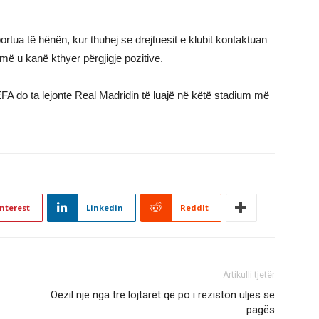
portua të hënën, kur thuhej se drejtuesit e klubit kontaktuan
hmë u kanë kthyer përgjigje pozitive.
FA do ta lejonte Real Madridin të luajë në këtë stadium më
nterest
Linkedin
ReddIt
Artikulli tjetër
Oezil një nga tre lojtarët që po i reziston uljes së
pagës