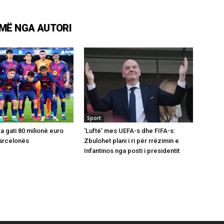
MË NGA AUTORI
Sport
ka gati 80 milionë euro
‘Luftë’ mes UEFA-s dhe FIFA-s:
Barcelonës
Zbulohet plani i ri për rrëzimin e
Infantinos nga posti i presidentit