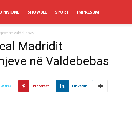
OPINIONE
SHOWBIZ
SPORT
IMPRESUM
eshjeve në Valdebebas
Real Madridit
shjeve në Valdebebas
Twitter
Pinterest
Linkedin