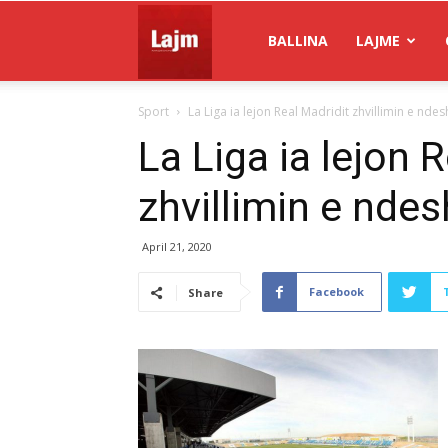
Gazeta
BALLINA
LAJME
Sport
La Liga ia lejon Real Madridit zhvillimin e nd
Lajm
La Liga ia lejon 
zhvillimin e nde
April 21, 2020
Facebook
Share