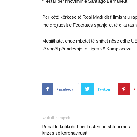
fillestar për rinovimin e Santiago Bernabeut.
Për këtë kërkesë të Real Madridit fillimisht u ra
me drejtuesit e Federatës spanjolle, të cilat tas
Megjithatë, ende mbetet të shihet nëse edhe UE
të vogël për ndeshjet e Ligës së Kampionëve.
Facebook
Twitter
Pi
Artikulli paraprak
Ronaldo kritikohet për festën në shtëpi mes
krizës së koronavirusit