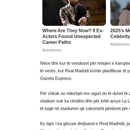
Nëse dhe kur të vendoset për rinisjen e kampiona
të verës, kur Real Madridi kishte planifikuar t
Gazeta Express.
Për shkak se ndeshjet me siguri do të duhet të z
stadium nuk ka rëndësi dhe për këtë arsye La L
të luajë në stadiumin që zakonisht përdoret për n
Ky lajm i ka gëzuar drejtuesit e Real Madridit, 