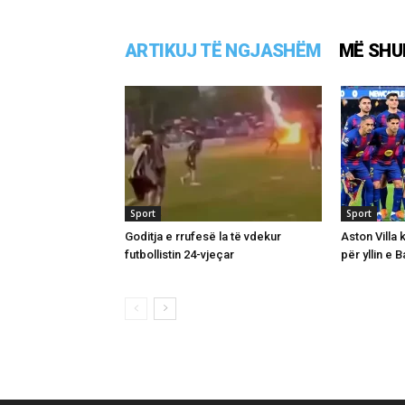
ARTIKUJ TË NGJASHËM
MË SHU
Sport
Sport
Goditja e rrufesë la të vdekur
Aston Villa 
futbollistin 24-vjeçar
për yllin e 