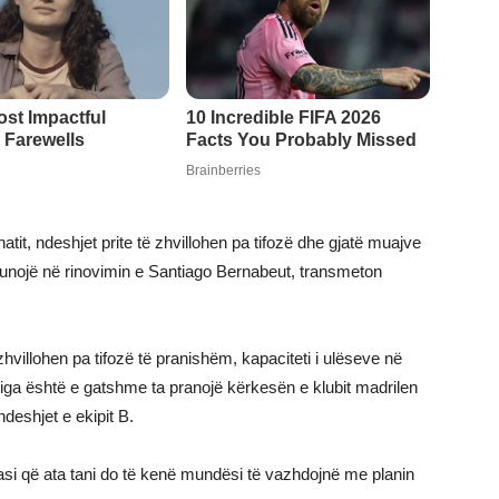
tit, ndeshjet prite të zhvillohen pa tifozë dhe gjatë muajve
ë punojë në rinovimin e Santiago Bernabeut, transmeton
hvillohen pa tifozë të pranishëm, kapaciteti i ulëseve në
iga është e gatshme ta pranojë kërkesën e klubit madrilen
deshjet e ekipit B.
pasi që ata tani do të kenë mundësi të vazhdojnë me planin