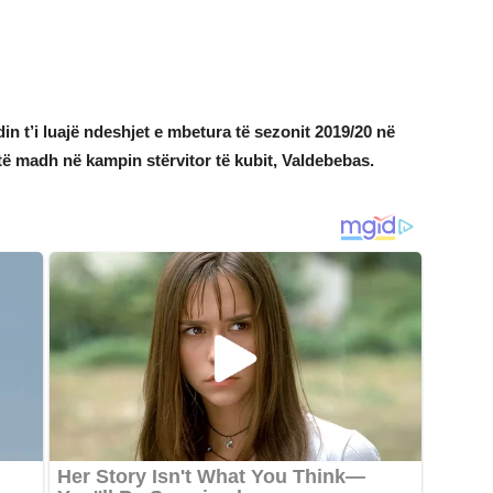
in t’i luajë ndeshjet e mbetura të sezonit 2019/20 në
të madh në kampin stërvitor të kubit, Valdebebas.