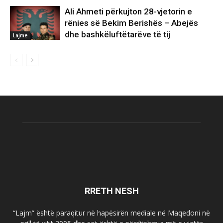
Ali Ahmeti përkujton 28-vjetorin e
rënies së Bekim Berishës – Abejës
dhe bashkëluftëtarëve të tij
Lajme
RRETH NESH
“Lajm” është paraqitur në hapësirën mediale në Maqedoni në