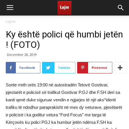
Lajme
Ky është polici që humbi jetën
! (FOTO)
December 28, 2019
Facebook
Twitter
Pinterest
Sonte rreth orës 19:00 në autostradën Tetovë Gostivar,
pjestarët e policisë së trafikut Gostivar P.GJ dhe F.SH deri sa
kanë qenë duke siguruar vendin e ngjarjes të një aks*identi
trafiku të ndodhur paraprakisht në mes dy veturave, pjesëtarët
e policisë i ka goditur vetura “Ford Focus” me targa të
Kërçovës ku polici PGJ ka humbur jetën ndërsa F.SH ka