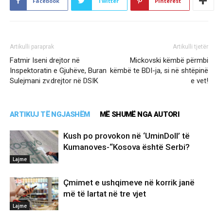
Facebook
Twitter
Pinterest
Artikulli paraprak
Artikulli tjetër
Fatmir Iseni drejtor në
Mickovski këmbë përmbi
Inspektoratin e Gjuhëve, Buran
këmbë te BDI-ja, si në shtëpinë
Sulejmani zv.drejtor në DSIK
e vet!
ARTIKUJ TË NGJASHËM
MË SHUMË NGA AUTORI
Kush po provokon në ‘UminDoll’ të
Kumanoves-“Kosova është Serbi?
Lajme
Çmimet e ushqimeve në korrik janë
më të lartat në tre vjet
Lajme