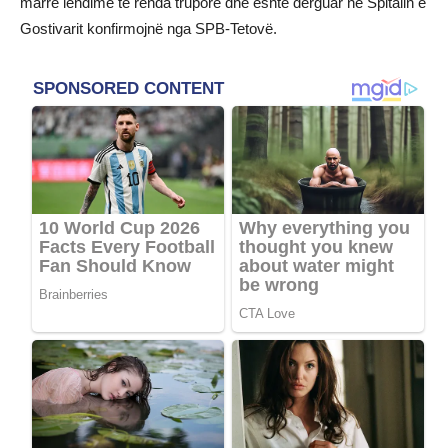
marrë lëndime të rënda trupore dhe është dërguar në Spitalin e
Gostivarit konfirmojnë nga SPB-Tetovë.