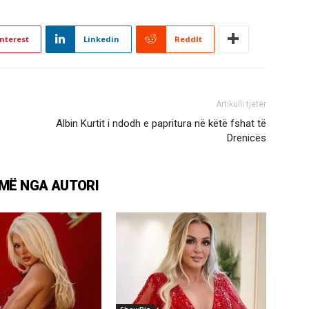
nterest
Linkedin
ReddIt
Artikulli tjetër
Albin Kurtit i ndodh e papritura në këtë fshat të
Drenicës
MË NGA AUTORI