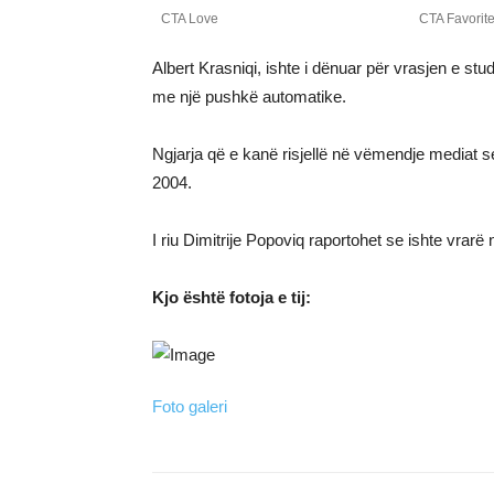
Albert Krasniqi, ishte i dënuar për vrasjen e stu
me një pushkë automatike.
Ngjarja që e kanë risjellë në vëmendje mediat 
2004.
I riu Dimitrije Popoviq raportohet se ishte vrarë
Kjo është fotoja e tij:
Foto galeri