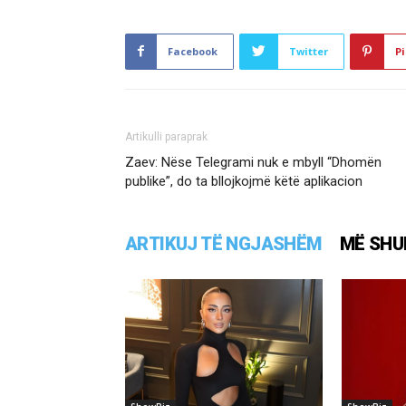
Facebook
Twitter
Pi
Artikulli paraprak
Zaev: Nëse Telegrami nuk e mbyll “Dhomën
publike”, do ta bllojkojmë këtë aplikacion
ARTIKUJ TË NGJASHËM
MË SHU