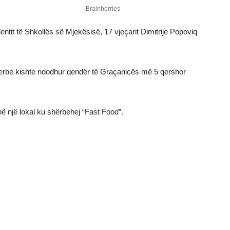
dentit të Shkollës së Mjekësisë, 17 vjeçarit Dimitrije Popoviq
serbe kishte ndodhur qendër të Graçanicës më 5 qershor
 në një lokal ku shërbehej “Fast Food”.