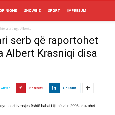
OPINIONE
SHOWBIZ
SPORT
IMPRESUM
hte vrarë nga Albert...
ari serb që raportohet
a Albert Krasniqi disa
Twitter
Pinterest
Linkedin
i dyshuari i vrasjes është babai i tij, në vitin 2005 akuzohet