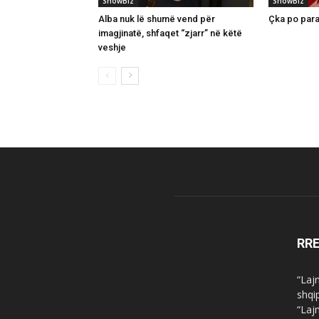
ShowBiz
ShowBiz
Alba nuk lë shumë vend për
Çka po para
imagjinatë, shfaqet “zjarr” në këtë
veshje
RR
“Laj
shqi
“Laj