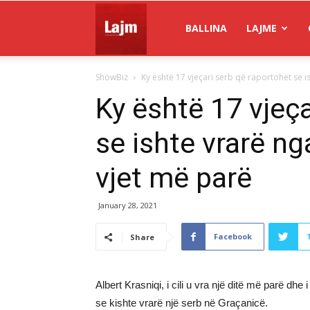
Gazeta
BALLINA
LAJME
ShowBiz
Ky është 17 vjeçari serb që raportohet se is
Lajm
Ky është 17 vjeç
se ishte vrarë ng
vjet më parë
January 28, 2021
Facebook
Share
Albert Krasniqi, i cili u vra një ditë më parë dhe 
se kishte vrarë një serb në Graçanicë.