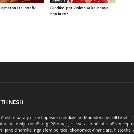
ShowBiz
lajmëron Era Istrefi?
Si ndikoi për Violete Kukaj ndarja
nga burri?
ETH NESH
m” është paraqitur në hapësirën mediale në Maqedoni në prill të vitit
ptare që mbijeton në treg. Përmbajtjet e veta i mbështet në koncepte
m” janë dinamike, nga sfera politike, ekonomiko-financiare, historike,