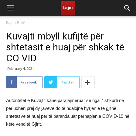
Rajon-Botë
Kuvajti mbyll kufijtë për
shtetasit e huaj për shkak të
CO VID
February 4, 2021
Facebook
Twitter
Autoritetet e Kuvajtit kanë paralajmëruar se nga 7 shkurti në
periudhën prej dy javëve do të ndalojnë hyrjen e të gjithë
shtetasve të huaj për të parandaluar përhapjen e COVID-19 në
këtë vend të Gjirit.