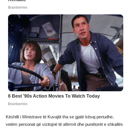
Këshilli i Ministrave të Kuvajtit tha se gjatë kësaj periudhe,
vetëm personat që vizitojnë të afërmit dhe punëtorët e shkallës