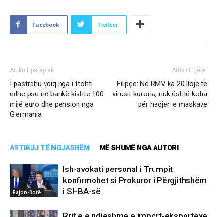
Facebook
Twitter
Artikulli paraprak
Artikulli tjetër
I pastrehu vdiq nga i ftohti
Filipçe: Në RMV ka 20 lloje të
edhe pse në bankë kishte 100
virusit korona, nuk është koha
mijë euro dhe pension nga
për heqjen e maskave
Gjermania
ARTIKUJ TË NGJASHËM
MË SHUMË NGA AUTORI
Ish-avokati personal i Trumpit
konfirmohet si Prokuror i Përgjithshëm
i SHBA-së
Rajon-Botë
Rritje e ndjeshme e import-eksporteve