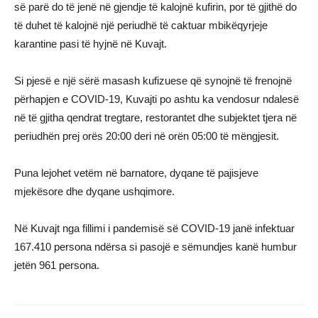
së parë do të jenë në gjendje të kalojnë kufirin, por të gjithë do
të duhet të kalojnë një periudhë të caktuar mbikëqyrjeje
karantine pasi të hyjnë në Kuvajt.
Si pjesë e një sërë masash kufizuese që synojnë të frenojnë
përhapjen e COVID-19, Kuvajti po ashtu ka vendosur ndalesë
në të gjitha qendrat tregtare, restorantet dhe subjektet tjera në
periudhën prej orës 20:00 deri në orën 05:00 të mëngjesit.
Puna lejohet vetëm në barnatore, dyqane të pajisjeve
mjekësore dhe dyqane ushqimore.
Në Kuvajt nga fillimi i pandemisë së COVID-19 janë infektuar
167.410 persona ndërsa si pasojë e sëmundjes kanë humbur
jetën 961 persona.