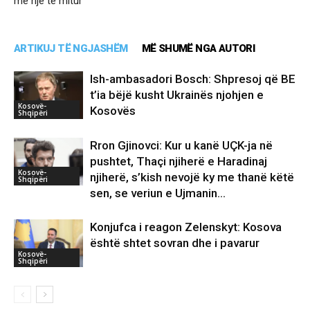
me një të mitur
ARTIKUJ TË NGJASHËM
MË SHUMË NGA AUTORI
Ish-ambasadori Bosch: Shpresoj që BE
t’ia bëjë kusht Ukrainës njohjen e
Kosovë-
Kosovës
Shqipëri
Rron Gjinovci: Kur u kanë UÇK-ja në
pushtet, Thaçi njiherë e Haradinaj
Kosovë-
njiherë, s’kish nevojë ky me thanë këtë
Shqipëri
sen, se veriun e Ujmanin...
Konjufca i reagon Zelenskyt: Kosova
është shtet sovran dhe i pavarur
Kosovë-
Shqipëri