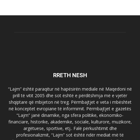
RRETH NESH
“Lajm” është paraqitur në hapësirën mediale në Maqedoni në
prill të vitit 2005 dhe sot është e përditshmja më e vjetër
shqiptare që mbijeton në treg. Përmbajtjet e veta i mbështet
në konceptet evropiane të informimit. Përmbajtjet e gazetës
“Lajm” janë dinamike, nga sfera politike, ekonomiko-
financiare, historike, akademike, sociale, kulturore, muzikore,
argëtuese, sportive, etj.. Falë përkushtimit dhe
profesionalizmit, “Lajm” sot është ndër mediat më të