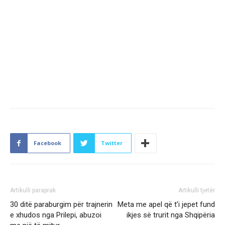
Facebook
Twitter
Artikulli paraprak
Artikulli tjetër
30 ditë paraburgim për trajnerin
Meta me apel që t’i jepet fund
e xhudos nga Prilepi, abuzoi
ikjes së trurit nga Shqipëria