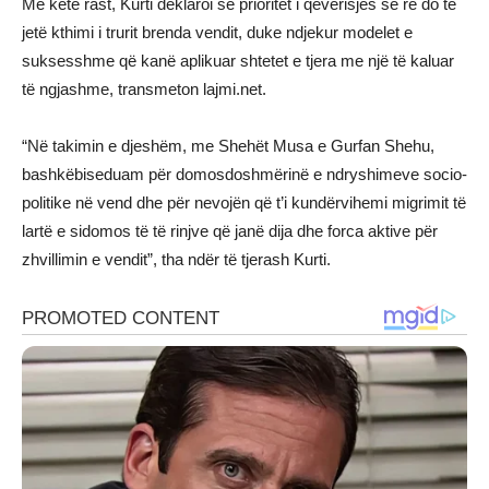
Me këtë rast, Kurti deklaroi se prioritet i qeverisjes së re do të
jetë kthimi i trurit brenda vendit, duke ndjekur modelet e
suksesshme që kanë aplikuar shtetet e tjera me një të kaluar
të ngjashme, transmeton lajmi.net.
“Në takimin e djeshëm, me Shehët Musa e Gurfan Shehu,
bashkëbiseduam për domosdoshmërinë e ndryshimeve socio-
politike në vend dhe për nevojën që t’i kundërvihemi migrimit të
lartë e sidomos të të rinjve që janë dija dhe forca aktive për
zhvillimin e vendit”, tha ndër të tjerash Kurti.