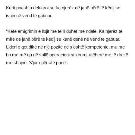
Kurti poashtu deklaroi se ka njerëz që janë bërë të këqij se
ishin në vend të gabuar.
“Këtë emigrimin e llojit më të ri duhet me ndalë. Ka njerëz të
mirë që janë bërë të këqij se kanë qenë në vend të gabuar.
Lideri e qet dikë në një pozitë që s’është kompetente, mu me
bo me më qu në sallë operacioni si kirurg, atëherë me të drejtë
me shajnë. S’jom për atë punë”
.