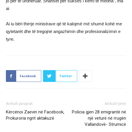
jo për të urdhëruar. Shanset për sukses i kemi të mëdha”, tha
ai
Ai iu bëri thirrje ministrave që të kalojmë më shumë kohë me
qytetarët dhe të tregojnë angazhimin dhe profesionalizimin e
tyre.
Facebook
Twitter
Artikulli paraprak
Artikulli tjetër
Kërcënoi Zaevin në Facebook,
Policia gjen 28 emigrantë në
Prokuroria ngrit aktakuzë
një veturë në rrugën
Vallandovë- Strumicë