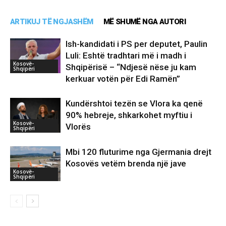
ARTIKUJ TË NGJASHËM
MË SHUMË NGA AUTORI
Ish-kandidati i PS per deputet, Paulin
Luli: Eshtë tradhtari më i madh i
Kosovë-
Shqipërisë – “Ndjesë nëse ju kam
Shqipëri
kerkuar votën për Edi Ramën”
Kundërshtoi tezën se Vlora ka qenë
90% hebreje, shkarkohet myftiu i
Kosovë-
Vlorës
Shqipëri
Mbi 120 fluturime nga Gjermania drejt
Kosovës vetëm brenda një jave
Kosovë-
Shqipëri