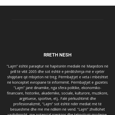
RRETH NESH
“Lajm” është paraqitur në hapësirën mediale në Maqedoni në
prill të vitit 2005 dhe sot është e përditshmja më e vjetër
shqiptare që mbijeton në treg. Përmbajtjet e veta i mbështet
në konceptet evropiane të informimit. Përmbajtjet e gazetës
“Lajm” janë dinamike, nga sfera politike, ekonomiko-
financiare, historike, akademike, sociale, kulturore, muzikore,
argëtuese, sportive, etj.. Falë përkushtimit dhe
profesionalizmit, “Lajm” sot është ndër mediat më të
besueshme dhe më me ndikim në vend. “Lajm” zhvillohet
vazhdimisht, me potencial njerëzor dhe teknologji moderne.