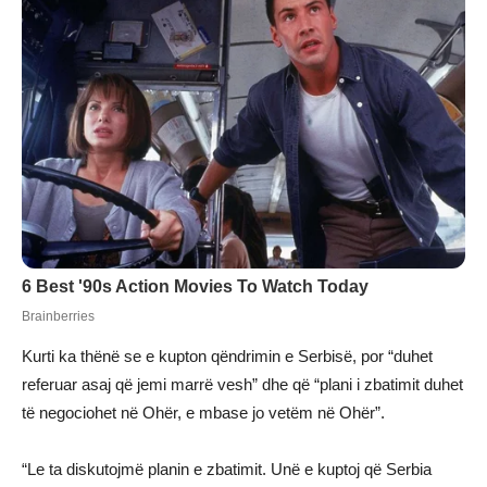
Kurti ka thënë se e kupton qëndrimin e Serbisë, por “duhet
referuar asaj që jemi marrë vesh” dhe që “plani i zbatimit duhet
të negociohet në Ohër, e mbase jo vetëm në Ohër”.
“Le ta diskutojmë planin e zbatimit. Unë e kuptoj që Serbia