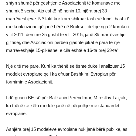
shtyn shumë për çështjen e Asociacionit të komunave me
shumicë serbe. Ajo është në nenin 10, njëra prej 33
marrëveshjeve. Në fakt kur kam shikuar tash së fundi, bashkë
me konkluzione që janë bërë në Bruksel, del që nga 2 korriku i
vitit 2011, deri më 25 gusht të vitit 2015, janë 39 marrëveshje
gjithsej, dhe Asociacioni përbën gjashtë pikat e para të një
marrëveshjeje 15-pikëshe, e cila është e 16-ta prej 39-të”.
Një ditë më parë, Kurti ka thënë se është duke i analizuar 15
modelet evropiane që i ka ofruar Bashkimi Evropian për
formimin e Asociacionit.
I dërguari i BE-së për Ballkanin Perëndimor, Mirosllav Lajçak,
ka thënë se këto modele janë në përputhje me standardet
evropiane.
Asnjëra prej 15 modeleve evropiane nuk janë bërë publike, as