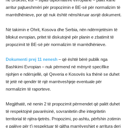
arritur pajtueshmëri për propozimin e BE-së për normalizim të
marrëdhënieve, por që nuk është nënshkruar asnjë dokument.
Në takimin e Ohrit, Kosova dhe Serbia, nën ndërmjetësim të
bllokut evropian, pritet të diskutojnë për planin e zbatimit të
propozimit të BE-së për normalizim të marrëdhënieve.
Dokumenti prej 11 nenesh
– që është bërë publik nga
Bashkimi Evropian – nuk përmend në mënyrë specifike
njohjen e ndërsjellë, që Qeveria e Kosovës ka thënë se duhet
të jetë në qendër të një marrëveshjeje eventuale për
normalizim të raporteve.
Megjithatë, në nenin 2 të propozimit përmendet që palët duhet
të respektojnë pavarësinë, sovranitetin dhe integritetin
territorial të njëra-tjetrës. Propozimi, po ashtu, përfshin zotimin
e palëve për t’i respektuar të gjitha marrëveshjet e arritura deri