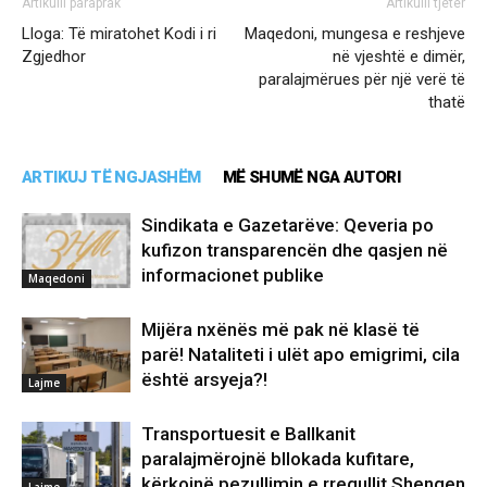
Artikulli paraprak
Artikulli tjetër
Lloga: Të miratohet Kodi i ri
Maqedoni, mungesa e reshjeve
Zgjedhor
në vjeshtë e dimër,
paralajmërues për një verë të
thatë
ARTIKUJ TË NGJASHËM
MË SHUMË NGA AUTORI
Sindikata e Gazetarëve: Qeveria po
kufizon transparencën dhe qasjen në
informacionet publike
Maqedoni
Mijëra nxënës më pak në klasë të
parë! Nataliteti i ulët apo emigrimi, cila
është arsyeja?!
Lajme
Transportuesit e Ballkanit
paralajmërojnë bllokada kufitare,
kërkojnë pezullimin e rregullit Shengen
Lajme