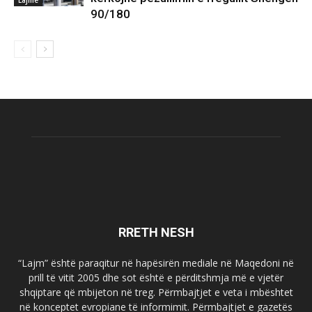
90/180
RRETH NESH
“Lajm” është paraqitur në hapësirën mediale në Maqedoni në
prill të vitit 2005 dhe sot është e përditshmja më e vjetër
shqiptare që mbijeton në treg. Përmbajtjet e veta i mbështet
në konceptet evropiane të informimit. Përmbajtjet e gazetës