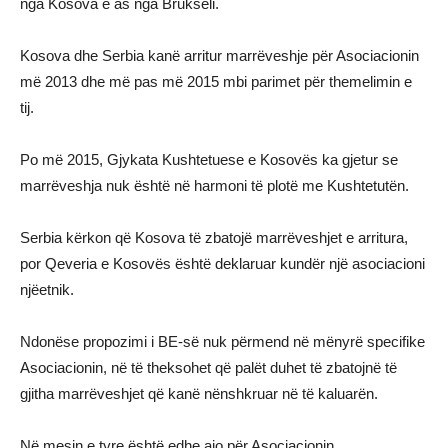
nga Kosova e as nga Brukseli.
Kosova dhe Serbia kanë arritur marrëveshje për Asociacionin
më 2013 dhe më pas më 2015 mbi parimet për themelimin e
tij.
Po më 2015, Gjykata Kushtetuese e Kosovës ka gjetur se
marrëveshja nuk është në harmoni të plotë me Kushtetutën.
Serbia kërkon që Kosova të zbatojë marrëveshjet e arritura,
por Qeveria e Kosovës është deklaruar kundër një asociacioni
njëetnik.
Ndonëse propozimi i BE-së nuk përmend në mënyrë specifike
Asociacionin, në të theksohet që palët duhet të zbatojnë të
gjitha marrëveshjet që kanë nënshkruar në të kaluarën.
Në mesin e tyre është edhe ajo për Asociacionin.