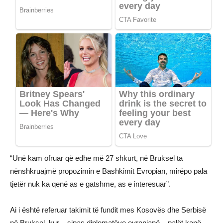
“Unë kam ofruar që edhe më 27 shkurt, në Bruksel ta
nënshkruajmë propozimin e Bashkimit Evropian, mirëpo pala
tjetër nuk ka qenë as e gatshme, as e interesuar”.
Ai i është referuar takimit të fundit mes Kosovës dhe Serbisë
në Bruksel, kur – sipas diplomatëve evropianë – palët kanë