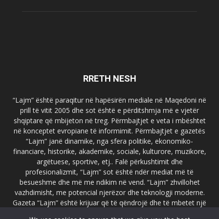
RRETH NESH
“Lajm” është paraqitur në hapësirën mediale në Maqedoni në
prill të vitit 2005 dhe sot është e përditshmja më e vjetër
shqiptare që mbijeton në treg. Përmbajtjet e veta i mbështet
në konceptet evropiane të informimit. Përmbajtjet e gazetës
“Lajm” janë dinamike, nga sfera politike, ekonomiko-
financiare, historike, akademike, sociale, kulturore, muzikore,
argëtuese, sportive, etj.. Falë përkushtimit dhe
profesionalizmit, “Lajm” sot është ndër mediat më të
besueshme dhe më me ndikim në vend. “Lajm” zhvillohet
vazhdimisht, me potencial njerëzor dhe teknologji moderne.
Gazeta “Lajm” është krijuar që të qëndrojë dhe të mbetet një
emër i dallueshëm në hapësirat ballkanike dhe evropiane. Ueb