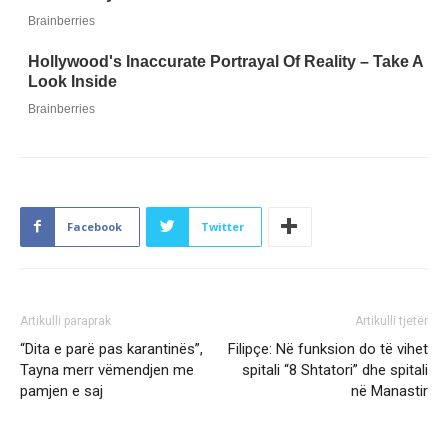
Facebook
Twitter
Artikulli paraprak
Artikulli tjetër
“Dita e parë pas karantinës”,
Filipçe: Në funksion do të vihet
Tayna merr vëmendjen me
spitali “8 Shtatori” dhe spitali
pamjen e saj
në Manastir