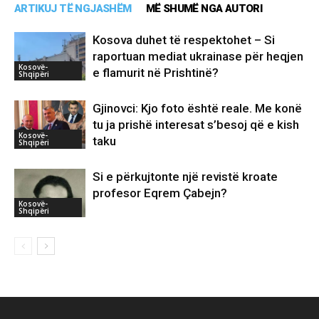
ARTIKUJ TË NGJASHËM
MË SHUMË NGA AUTORI
Kosova duhet të respektohet – Si
raportuan mediat ukrainase për heqjen
Kosovë-
e flamurit në Prishtinë?
Shqipëri
Gjinovci: Kjo foto është reale. Me konë
tu ja prishë interesat s’besoj që e kish
Kosovë-
taku
Shqipëri
Si e përkujtonte një revistë kroate
profesor Eqrem Çabejn?
Kosovë-
Shqipëri