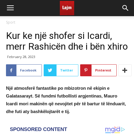
Sport
Kur ke një shofer si Icardi,
merr Rashicën dhe i bën xhiro
February 28, 2023
Facebook
Twitter
Pinterest
Një atmosferë fantastike po mbizotron në ekipin e
Galatasarayt. Së fundmi futbollisti argjentinas, Mauro
Icardi mori makinën që nevojitet për të bartur të lënduarit,
dhe futi aty bashkëlojtarët e tij.