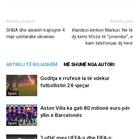
Artikulli paraprak
Artikulli tjetër
SHBA dhe aleatët trajnojnë 4
Irlandezi kërkon Markun: Ne të
mijë ushtarakë ukrainas
dy kemi tifozë të “çmendur”, e
kam telefonuar dy herë
ARTIKUJ TË NGJASHËM
MË SHUMË NGA AUTORI
Goditja e rrufesë la të vdekur
futbollistin 24-vjeçar
Sport
Aston Villa ka gati 80 milionë euro për
yllin e Barcelonës
Sport
‘Luftë’ mes UEFA-s dhe FIFA-s: