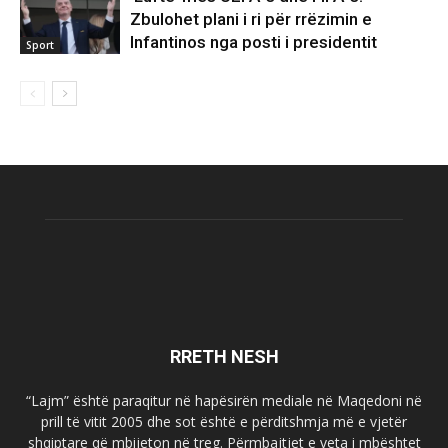
Zbulohet plani i ri për rrëzimin e
Infantinos nga posti i presidentit
Sport
RRETH NESH
“Lajm” është paraqitur në hapësirën mediale në Maqedoni në
prill të vitit 2005 dhe sot është e përditshmja më e vjetër
shqiptare që mbijeton në treg. Përmbajtjet e veta i mbështet