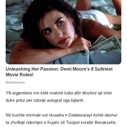
Ylli argjentians me këtë makinë kaloi afër tifozëve që ishin
duke pritur për ndonjë autograf nga lojtarët.
Në kushte normale sot skuadra e Galatasarayt është dashur
ta zhvillojë ndeshjen e Kupës së Turqisë kundër Besaksehir,