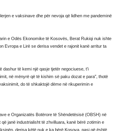
blerjen e vaksinave dhe për nevoja që lidhen me pandeminë
tarin e Odës Ekonomike të Kosovës, Berat Rukiqi nuk ishte
n Evropa e Lirë se derisa vendet e rajonit kanë arritur ta
dashur të kemi një qasje tjetër negociuese, t’i
imit, në mënyrë që të kishim së paku dozat e para”, thotë
 vaksinimit, do të shkaktojë dëme në rikuperimin e
cave e Organizatës Botërore të Shëndetësisë (OBSH) në
që janë industrialisht të zhvilluara, kanë bërë zotimin e
aksinën, derisa këtë nuk e ka bërë Kosova, pasi që është