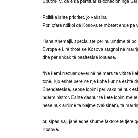
Sputnik V, që e ka përfituar si donacion nga Ser
Politika ishte prioritet, jo vaksina
Por, çfarë ndikoi që Kosova të mbetet ende pa 
Hana Xhemajli, specialiste për hulumtime të po
Evropa e Lirë thotë se Kosova stagnoi në marr
dhe për shkak të paaftësisë lobuese.
“Ne kemi rrëzuar qeverinë në mars të vitit të kal
tonë. Kjo është bërë në një kohë kur na është das
Shëndetësisë, sepse lobimi për vaksinë nuk ësht
ndërministror. Është dashur të ketë lobim më të 
nëse nuk arrijmë ta blejmë (vaksinën), ta marrim
or, sipas saj, janë edhe shumë faktorë të tjerë 
Kosovë.