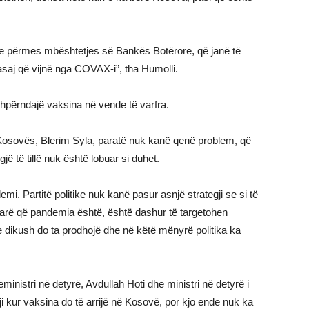
ve përmes mbështetjes së Bankës Botërore, që janë të
asaj që vijnë nga COVAX-i”, tha Humolli.
përndajë vaksina në vende të varfra.
Kosovës, Blerim Syla, paratë nuk kanë qenë problem, që
jë të tillë nuk është lobuar si duhet.
. Partitë politike nuk kanë pasur asnjë strategji se si të
parë që pandemia është, është dashur të targetohen
 dikush do ta prodhojë dhe në këtë mënyrë politika ka
inistri në detyrë, Avdullah Hoti dhe ministri në detyrë i
 kur vaksina do të arrijë në Kosovë, por kjo ende nuk ka