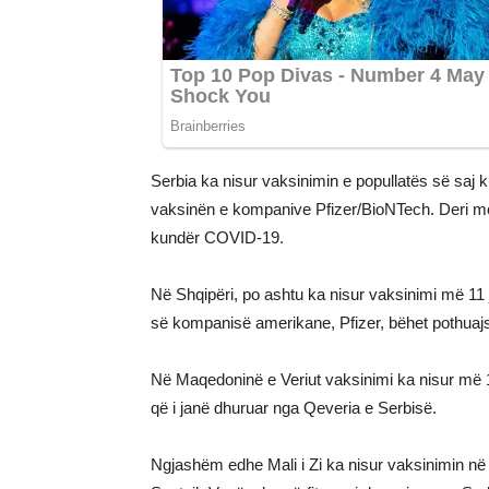
Serbia ka nisur vaksinimin e popullatës së saj 
vaksinën e kompanive Pfizer/BioNTech. Deri më 
kundër COVID-19.
Në Shqipëri, po ashtu ka nisur vaksinimi më 11 j
së kompanisë amerikane, Pfizer, bëhet pothuajs
Në Maqedoninë e Veriut vaksinimi ka nisur më 
që i janë dhuruar nga Qeveria e Serbisë.
Ngjashëm edhe Mali i Zi ka nisur vaksinimin në