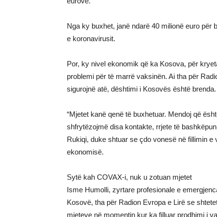
eurove.
Nga ky buxhet, janë ndarë 40 milionë euro për 
e koronavirusit.
Por, ky nivel ekonomik që ka Kosova, për krye
problemi për të marrë vaksinën. Ai tha për Radio
sigurojnë atë, dështimi i Kosovës është brenda.
“Mjetet kanë qenë të buxhetuar. Mendoj që është 
shfrytëzojmë disa kontakte, rrjete të bashkëpun
Rukiqi, duke shtuar se çdo vonesë në fillimin e
ekonomisë.
Sytë kah COVAX-i, nuk u zotuan mjetet
Isme Humolli, zyrtare profesionale e emergjen
Kosovë, tha për Radion Evropa e Lirë se shtetet 
mjeteve në momentin kur ka filluar prodhimi i v