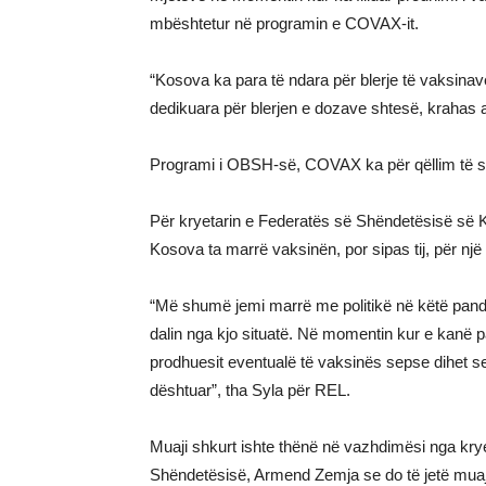
mbështetur në programin e COVAX-it.
“Kosova ka para të ndara për blerje të vaksina
dedikuara për blerjen e dozave shtesë, krahas 
Programi i OBSH-së, COVAX ka për qëllim të sh
Për kryetarin e Federatës së Shëndetësisë së 
Kosova ta marrë vaksinën, por sipas tij, për një g
“Më shumë jemi marrë me politikë në këtë pandemi
dalin nga kjo situatë. Në momentin kur e kanë 
prodhuesit eventualë të vaksinës sepse dihet se
dështuar”, tha Syla për REL.
Muaji shkurt ishte thënë në vazhdimësi nga kryem
Shëndetësisë, Armend Zemja se do të jetë muaji