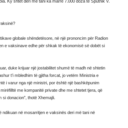
bia. Ky shtet deri më tani ka marrë 7.000 doza të Sputnik V.
vaksinë?
litikave globale shëndetësore, në një prononcim për Radion
jen e vaksinave edhe për shkak të ekonomisë së dobët si
uar, duke krijuar një jostabilitet shumë të madh në shtetin
hur t’i mbledhim të gjitha forcat, jo vetëm Ministria e
ë i varur nga një ministri, por është një bashkëpunim
mirëfilltë me kompanitë private dhe me shtetet tjera, që
 si donacion”, thotë Xhemajli.
që ndikuan në mosarritjen e vaksinës deri më tani në