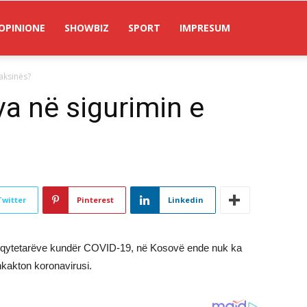
OPINIONE
SHOWBIZ
SPORT
IMPRESUM
aksinës?
a në sigurimin e
Twitter
Pinterest
Linkedin
n e qytetarëve kundër COVID-19, në Kosovë ende nuk ka
hkakton koronavirusi.