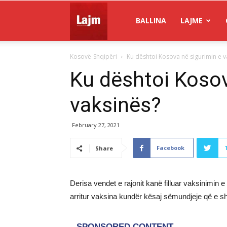
Gazeta
BALLINA
LAJME
Kosovë-Shqipëri
Ku dështoi Kosova në sigurimin e v
Lajm
Ku dështoi Kosov
vaksinës?
February 27, 2021
Facebook
Share
Derisa vendet e rajonit kanë filluar vaksinimi
arritur vaksina kundër kësaj sëmundjeje që e s