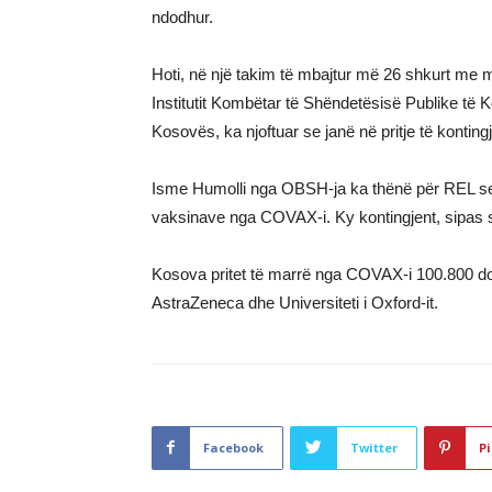
ndodhur.
Hoti, në një takim të mbajtur më 26 shkurt me m
Institutit Kombëtar të Shëndetësisë Publike të K
Kosovës, ka njoftuar se janë në pritje të kontingj
Isme Humolli nga OBSH-ja ka thënë për REL se në 
vaksinave nga COVAX-i. Ky kontingjent, sipas s
Kosova pritet të marrë nga COVAX-i 100.800 do
AstraZeneca dhe Universiteti i Oxford-it.
Facebook
Twitter
Pi