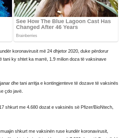
kundër koronavirusit më 24 dhjetor 2020, duke përdorur
tani ky shtet ka marrë, 1.9 milion doza të vaksinave
anar dhe tani arritja e kontingjenteve të dozave të vaksinës
e çdo javë.
17 shkurt me 4.680 dozat e vaksinës së Pfizer/BioNtech,
 muajin shkurt me vaksinën ruse kundër koronavirusit,