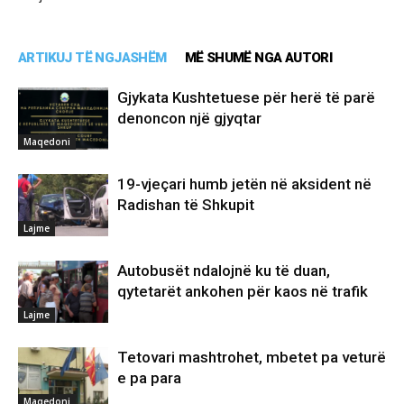
ARTIKUJ TË NGJASHËM
MË SHUMË NGA AUTORI
Gjykata Kushtetuese për herë të parë
denoncon një gjyqtar
Maqedoni
19-vjeçari humb jetën në aksident në
Radishan të Shkupit
Lajme
Autobusët ndalojnë ku të duan,
qytetarët ankohen për kaos në trafik
Lajme
Tetovari mashtrohet, mbetet pa veturë
e pa para
Maqedoni