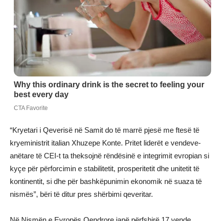
“Kryetari i Qeverisë në Samit do të marrë pjesë me ftesë të
kryeministrit italian Xhuzepe Konte. Pritet liderët e vendeve-
anëtare të CEI-t ta theksojnë rëndësinë e integrimit evropian si
kyçe për përforcimin e stabilitetit, prosperitetit dhe unitetit të
kontinentit, si dhe për bashkëpunimin ekonomik në suaza të
nismës”, bëri të ditur pres shërbimi qeveritar.
Në Nismën e Evropës Qendrore janë përfshirë 17 vende