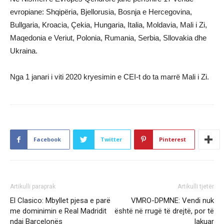
evropiane: Shqipëria, Bjellorusia, Bosnja e Hercegovina,
Bullgaria, Kroacia, Çekia, Hungaria, Italia, Moldavia, Mali i Zi,
Maqedonia e Veriut, Polonia, Rumania, Serbia, Sllovakia dhe
Ukraina.
Nga 1 janari i viti 2020 kryesimin e CEI-t do ta marrë Mali i Zi.
Facebook
Twitter
Pinterest
Artikulli paraprak
Artikulli tjetër
El Clasico: Mbyllet pjesa e parë
VMRO-DPMNE: Vendi nuk
me dominimin e Real Madridit
është në rrugë të drejtë, por të
ndaj Barcelonës
lakuar