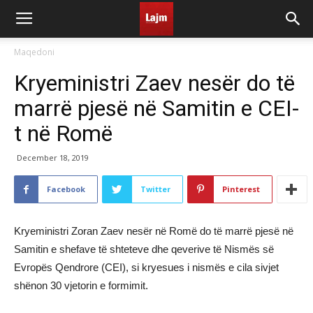
Maqedoni
Kryeministri Zaev nesër do të
marrë pjesë në Samitin e CEI-
t në Romë
December 18, 2019
Facebook
Twitter
Pinterest
Kryeministri Zoran Zaev nesër në Romë do të marrë pjesë në
Samitin e shefave të shteteve dhe qeverive të Nismës së
Evropës Qendrore (CEI), si kryesues i nismës e cila sivjet
shënon 30 vjetorin e formimit.