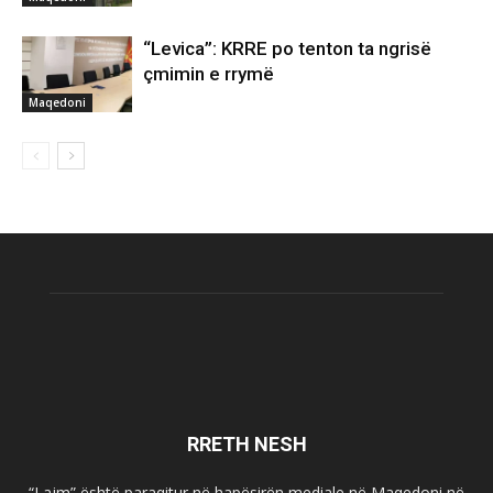
“Levica”: KRRE po tenton ta ngrisë
çmimin e rrymë
Maqedoni
RRETH NESH
“Lajm” është paraqitur në hapësirën mediale në Maqedoni në