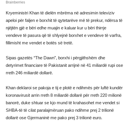
Kryeministri Khan të dielën mbrëma në adresimin televiziv
apeloi për faljen e borxhit të qytetarëve më të prekur, ndërsa të
njëjtën gjë e bëri edhe muajin e kaluar kur u bëri thirrje
vendeve të pasura që të shlyejnë borxhet e vendeve të varfra,
fillimisht me vendet e botës së tretë.
Sipas gazetës “The Dawn”, borxhi i përgjithshëm dhe
detyrimet financiare të Pakistanit arrijnë në 41 miliardë rupi ose
rreth 246 miliardë dollarë.
Khan deklaroi se pakoja e tij e plotë e ndihmës për luftë kundër
koronavirusit arrin rreth 8 miliardë dollarë për rreth 220 milionë
banorë, duke shtuar se kjo mund të krahasohet me vendet si
SHBA-të të cilat paralajmëruan pako ndihme prej 2 trilionë
dollarë ose Gjermaninë me pako prej 3 trilionë euro.