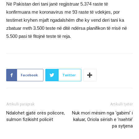
Në Pakistan deri tani janë regjistruar 5.374 raste të
konfirmuara me koronavirus me 93 raste të vdekjes, por
testimet kryhen mjaft ngadalshëm dhe ky vend deri tani ka
zbatuar rreth 3.500 teste në ditë ndërsa planifikon të rrisë në
5.500 pasi të fitojnë teste të reja.
Facebook
Twitter
Artikulli paraprak
Artikulli tjetër
Ndalohet gjatë orës policore,
Nuk mori mësim nga ‘gabimi’ i
sulmon fizikisht policët
kaluar, Oriola sërish e ‘nxehtë’
pa sytjena