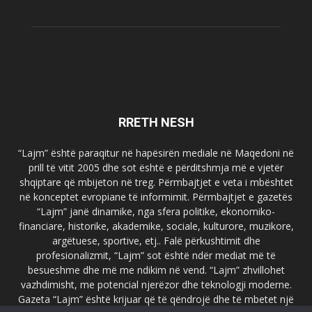
RRETH NESH
“Lajm” është paraqitur në hapësirën mediale në Maqedoni në
prill të vitit 2005 dhe sot është e përditshmja më e vjetër
shqiptare që mbijeton në treg. Përmbajtjet e veta i mbështet
në konceptet evropiane të informimit. Përmbajtjet e gazetës
“Lajm” janë dinamike, nga sfera politike, ekonomiko-
financiare, historike, akademike, sociale, kulturore, muzikore,
argëtuese, sportive, etj.. Falë përkushtimit dhe
profesionalizmit, “Lajm” sot është ndër mediat më të
besueshme dhe më me ndikim në vend. “Lajm” zhvillohet
vazhdimisht, me potencial njerëzor dhe teknologji moderne.
Gazeta “Lajm” është krijuar që të qëndrojë dhe të mbetet një