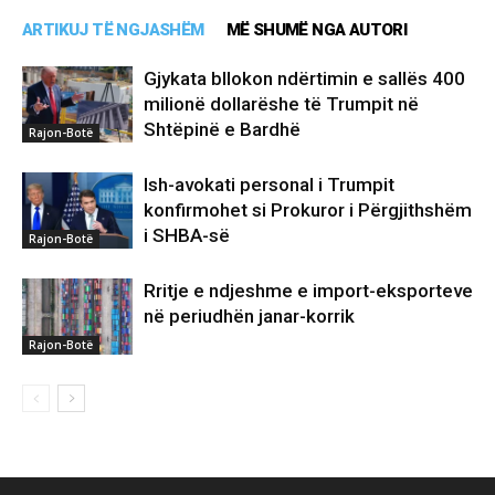
ARTIKUJ TË NGJASHËM
MË SHUMË NGA AUTORI
Gjykata bllokon ndërtimin e sallës 400
milionë dollarëshe të Trumpit në
Shtëpinë e Bardhë
Rajon-Botë
Ish-avokati personal i Trumpit
konfirmohet si Prokuror i Përgjithshëm
i SHBA-së
Rajon-Botë
Rritje e ndjeshme e import-eksporteve
në periudhën janar-korrik
Rajon-Botë