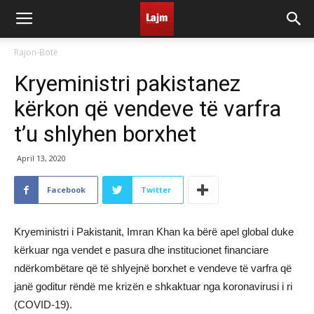
Rajon-Botë
Kryeministri pakistanez
kërkon që vendeve të varfra
t’u shlyhen borxhet
April 13, 2020
Facebook
Twitter
Kryeministri i Pakistanit, Imran Khan ka bërë apel global duke
kërkuar nga vendet e pasura dhe institucionet financiare
ndërkombëtare që të shlyejnë borxhet e vendeve të varfra që
janë goditur rëndë me krizën e shkaktuar nga koronavirusi i ri
(COVID-19).