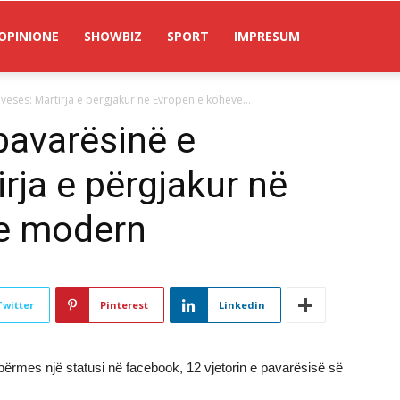
OPINIONE
SHOWBIZ
SPORT
IMPRESUM
ësës: Martirja e përgjakur në Evropën e kohëve...
pavarësinë e
rja e përgjakur në
e modern
Twitter
Pinterest
Linkedin
ërmes një statusi në facebook, 12 vjetorin e pavarësisë së