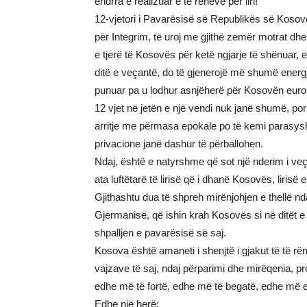
ëndrra e realizuar e të rënëve për liri!
12-vjetori i Pavarësisë së Republikës së Kosovë
për Integrim, të uroj me gjithë zemër motrat dhe 
e tjerë të Kosovës për ketë ngjarje të shënuar, 
ditë e veçantë, do të gjenerojë më shumë ener
punuar pa u lodhur asnjëherë për Kosovën euro
12 vjet në jetën e një vendi nuk janë shumë, por
arritje me përmasa epokale po të kemi parasysh
privacione janë dashur të përballohen.
Ndaj, është e natyrshme që sot një nderim i veça
ata luftëtarë të lirisë që i dhanë Kosovës, lirisë 
Gjithashtu dua të shpreh mirënjohjen e thellë n
Gjermanisë, që ishin krah Kosovës si në ditët e
shpalljen e pavarësisë së saj.
Kosova është amaneti i shenjtë i gjakut të të r
vajzave të saj, ndaj përparimi dhe mirëqenia, pr
edhe më të fortë, edhe më të begatë, edhe më 
Edhe një herë: