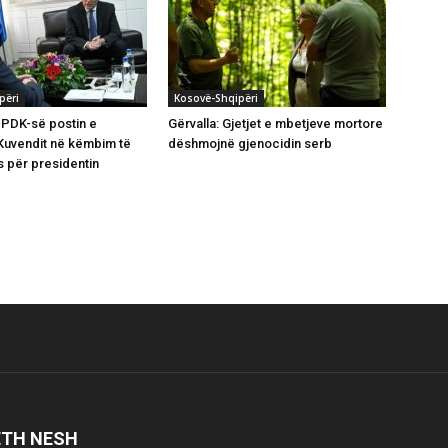
përi
Kosovë-Shqipëri
n PDK-së postin e
Gërvalla: Gjetjet e mbetjeve mortore
ë Kuvendit në këmbim të
dëshmojnë gjenocidin serb
 për presidentin
ETH NESH