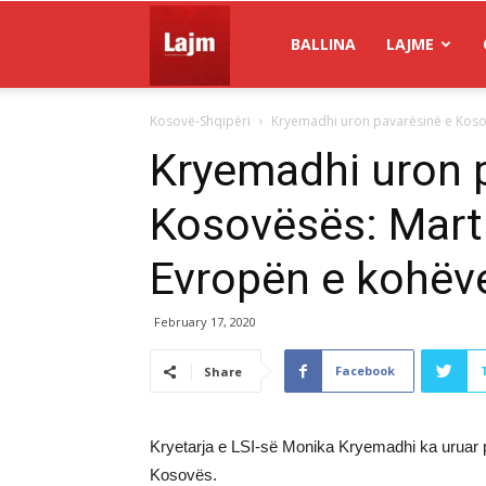
Gazeta
BALLINA
LAJME
Kosovë-Shqipëri
Kryemadhi uron pavarësinë e Kosov
Lajm
Kryemadhi uron 
Kosovësës: Marti
Evropën e kohëv
February 17, 2020
Facebook
Share
Kryetarja e LSI-së Monika Kryemadhi ka uruar p
Kosovës.