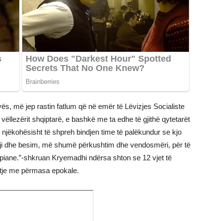
ës, më jep rastin fatlum që në emër të Lëvizjes Socialiste
vëllezërit shqiptarë, e bashkë me ta edhe të gjithë qytetarët
e njëkohësisht të shpreh bindjen time të palëkundur se kjo
gji dhe besim, më shumë përkushtim dhe vendosmëri, për të
piane.”-shkruan Kryemadhi ndërsa shton se 12 vjet të
ritje me përmasa epokale.