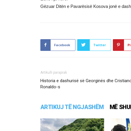
Gëzuar Ditën e Pavarësisë Kosova jonë e dash
Facebook
Twitter
Pi
Artikulli paraprak
Historia e dashurisë së Georginës dhe Cristian
Ronaldo-s
ARTIKUJ TË NGJASHËM
MË SHU