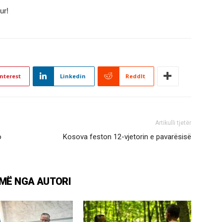
ur!
nterest
Linkedin
ReddIt
Artikulli tjetër
o
​Kosova feston 12-vjetorin e pavarësisë
MË NGA AUTORI