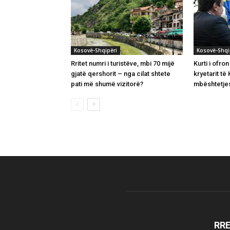
Kosovë-Shqipëri
Kosovë-Shqi
Rritet numri i turistëve, mbi 70 mijë
Kurti i ofro
gjatë qershorit – nga cilat shtete
kryetarit t
pati më shumë vizitorë?
mbështetjes
RR