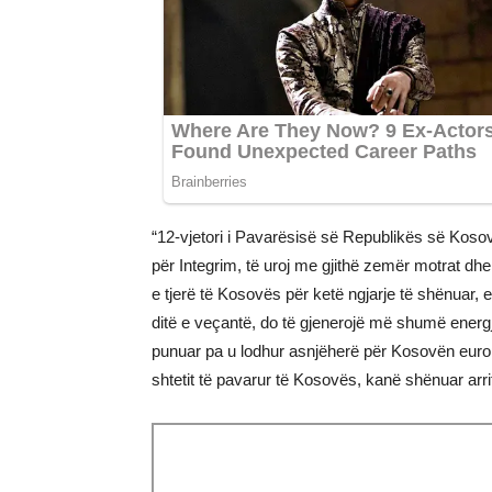
“12-vjetori i Pavarësisë së Republikës së Kosov
për Integrim, të uroj me gjithë zemër motrat dhe 
e tjerë të Kosovës për ketë ngjarje të shënuar, 
ditë e veçantë, do të gjenerojë më shumë ener
punuar pa u lodhur asnjëherë për Kosovën euro
shtetit të pavarur të Kosovës, kanë shënuar ar