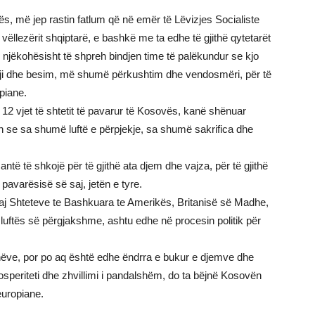
s, më jep rastin fatlum që në emër të Lëvizjes Socialiste
vëllezërit shqiptarë, e bashkë me ta edhe të gjithë qytetarët
e njëkohësisht të shpreh bindjen time të palëkundur se kjo
gji dhe besim, më shumë përkushtim dhe vendosmëri, për të
piane.
 12 vjet të shtetit të pavarur të Kosovës, kanë shënuar
 se sa shumë luftë e përpjekje, sa shumë sakrifica dhe
ntë të shkojë për të gjithë ata djem dhe vajza, për të gjithë
e pavarësisë së saj, jetën e tyre.
daj Shteteve te Bashkuara te Amerikës, Britanisë së Madhe,
 luftës së përgjakshme, ashtu edhe në procesin politik për
ënëve, por po aq është edhe ëndrra e bukur e djemve dhe
osperiteti dhe zhvillimi i pandalshëm, do ta bëjnë Kosovën
europiane.