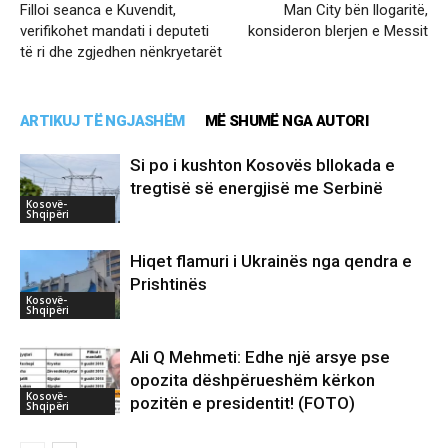
Filloi seanca e Kuvendit,
Man City bën llogaritë,
verifikohet mandati i deputeti
konsideron blerjen e Messit
të ri dhe zgjedhen nënkryetarët
ARTIKUJ TË NGJASHËM
MË SHUMË NGA AUTORI
Si po i kushton Kosovës bllokada e
tregtisë së energjisë me Serbinë
Kosovë-
Shqipëri
Hiqet flamuri i Ukrainës nga qendra e
Prishtinës
Kosovë-
Shqipëri
Ali Q Mehmeti: Edhe një arsye pse
opozita dëshpërueshëm kërkon
Kosovë-
pozitën e presidentit! (FOTO)
Shqipëri