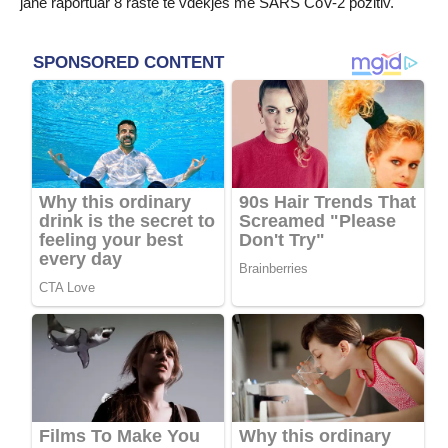
janë raportuar 8 raste të vdekjes me SARS CoV-2 pozitiv.