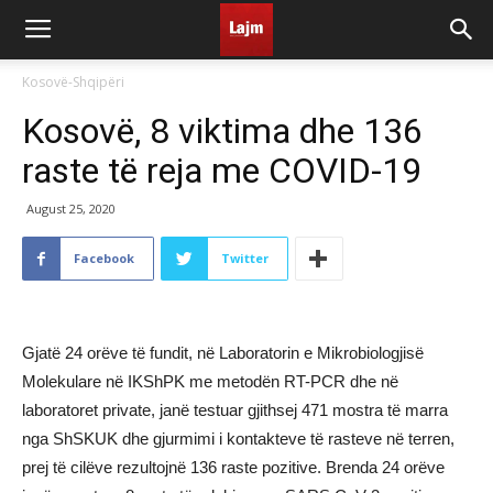
Kosovë-Shqipëri
Kosovë, ​8 viktima dhe 136
raste të reja me COVID-19
August 25, 2020
Facebook
Twitter
Gjatë 24 orëve të fundit, në Laboratorin e Mikrobiologjisë
Molekulare në IKShPK me metodën RT-PCR dhe në
laboratoret private, janë testuar gjithsej 471 mostra të marra
nga ShSKUK dhe gjurmimi i kontakteve të rasteve në terren,
prej të cilëve rezultojnë 136 raste pozitive. Brenda 24 orëve