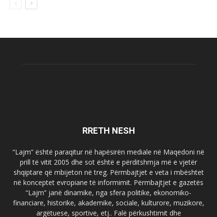
RRETH NESH
“Lajm” është paraqitur në hapësirën mediale në Maqedoni në
prill të vitit 2005 dhe sot është e përditshmja më e vjetër
shqiptare që mbijeton në treg. Përmbajtjet e veta i mbështet
në konceptet evropiane të informimit. Përmbajtjet e gazetës
“Lajm” janë dinamike, nga sfera politike, ekonomiko-
financiare, historike, akademike, sociale, kulturore, muzikore,
argëtuese, sportive, etj.. Falë përkushtimit dhe