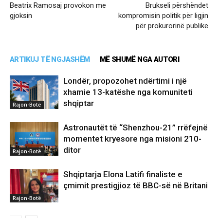
Beatrix Ramosaj provokon me
Brukseli përshëndet
gjoksin
kompromisin politik për ligjin
për prokurorinë publike
ARTIKUJ TË NGJASHËM
MË SHUMË NGA AUTORI
Londër, propozohet ndërtimi i një
xhamie 13-katëshe nga komuniteti
shqiptar
Rajon-Botë
Astronautët të “Shenzhou-21” rrëfejnë
momentet kryesore nga misioni 210-
ditor
Rajon-Botë
Shqiptarja Elona Latifi finaliste e
çmimit prestigjioz të BBC-së në Britani
Rajon-Botë