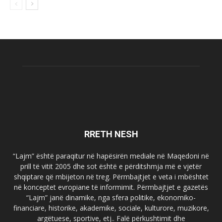
RRETH NESH
“Lajm” është paraqitur në hapësirën mediale në Maqedoni në
prill të vitit 2005 dhe sot është e përditshmja më e vjetër
shqiptare që mbijeton në treg. Përmbajtjet e veta i mbështet
në konceptet evropiane të informimit. Përmbajtjet e gazetës
“Lajm” janë dinamike, nga sfera politike, ekonomiko-
financiare, historike, akademike, sociale, kulturore, muzikore,
argëtuese, sportive, etj.. Falë përkushtimit dhe