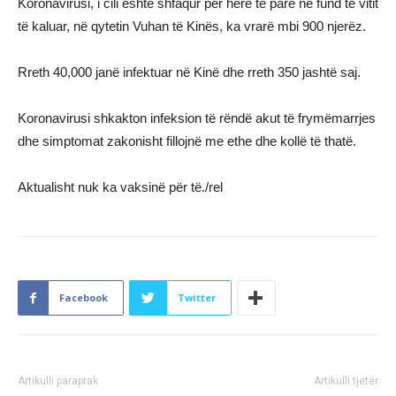
Koronavirusi, i cili është shfaqur për herë të parë në fund të vitit
të kaluar, në qytetin Vuhan të Kinës, ka vrarë mbi 900 njerëz.
Rreth 40,000 janë infektuar në Kinë dhe rreth 350 jashtë saj.
Koronavirusi shkakton infeksion të rëndë akut të frymëmarrjes
dhe simptomat zakonisht fillojnë me ethe dhe kollë të thatë.
Aktualisht nuk ka vaksinë për të./rel
Facebook
Twitter
Artikulli paraprak
Artikulli tjetër