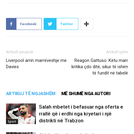
Facebook
Twitter
Artikulli paraprak
Artikulli tjetër
Liverpool arrin marrëveshje me
Reagon Gattuso: Këtu marr
Davies
kritika çdo ditë, sikur të ishim
të fundit në tabelë
ARTIKUJ TË NGJASHËM
MË SHUMË NGA AUTORI
Salah mbetet i befasuar nga oferta e
rrallë që i erdhi nga kryetari i një
distrikti në Trabzon
Sport