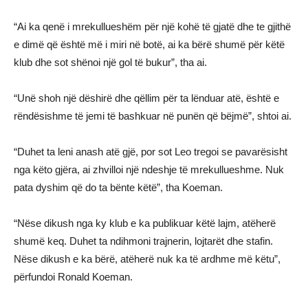
“Ai ka qenë i mrekullueshëm për një kohë të gjatë dhe te gjithë
e dimë që është më i miri në botë, ai ka bërë shumë për këtë
klub dhe sot shënoi një gol të bukur”, tha ai.
“Unë shoh një dëshirë dhe qëllim për ta lënduar atë, është e
rëndësishme të jemi të bashkuar në punën që bëjmë”, shtoi ai.
“Duhet ta leni anash atë gjë, por sot Leo tregoi se pavarësisht
nga këto gjëra, ai zhvilloi një ndeshje të mrekullueshme. Nuk
pata dyshim që do ta bënte këtë”, tha Koeman.
“Nëse dikush nga ky klub e ka publikuar këtë lajm, atëherë
shumë keq. Duhet ta ndihmoni trajnerin, lojtarët dhe stafin.
Nëse dikush e ka bërë, atëherë nuk ka të ardhme më këtu”,
përfundoi Ronald Koeman.