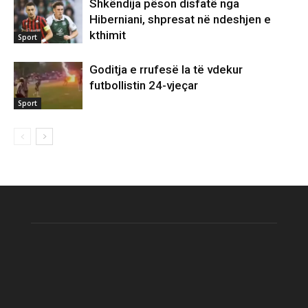
Shkëndija pëson disfatë nga
Hiberniani, shpresat në ndeshjen e
kthimit
Sport
Goditja e rrufesë la të vdekur
futbollistin 24-vjeçar
Sport