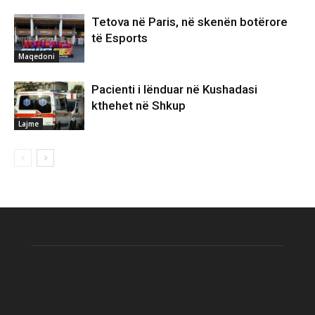
Tetova në Paris, në skenën botërore
të Esports
Maqedoni
Pacienti i lënduar në Kushadasi
kthehet në Shkup
Lajme