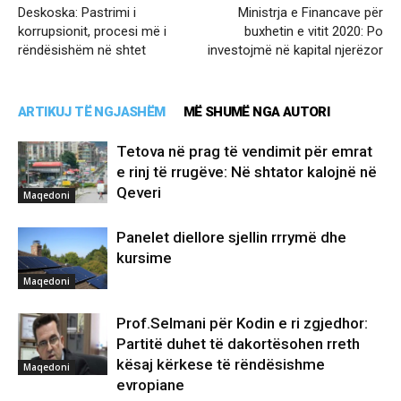
Deskoska: Pastrimi i
Ministrja e Financave për
korrupsionit, procesi më i
buxhetin e vitit 2020: Po
rëndësishëm në shtet
investojmë në kapital njerëzor
ARTIKUJ TË NGJASHËM
MË SHUMË NGA AUTORI
Tetova në prag të vendimit për emrat
e rinj të rrugëve: Në shtator kalojnë në
Qeveri
Maqedoni
Panelet diellore sjellin rrrymë dhe
kursime
Maqedoni
Prof.Selmani për Kodin e ri zgjedhor:
Partitë duhet të dakortësohen rreth
kësaj kërkese të rëndësishme
Maqedoni
evropiane