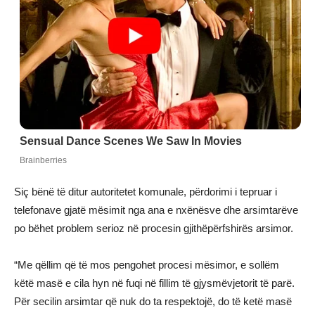
Siç bënë të ditur autoritetet komunale, përdorimi i tepruar i
telefonave gjatë mësimit nga ana e nxënësve dhe arsimtarëve
po bëhet problem serioz në procesin gjithëpërfshirës arsimor.
“Me qëllim që të mos pengohet procesi mësimor, e sollëm
këtë masë e cila hyn në fuqi në fillim të gjysmëvjetorit të parë.
Për secilin arsimtar që nuk do ta respektojë, do të ketë masë