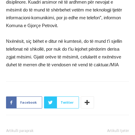
disiplinore. Kuadri arsimor në të ardhmen për nevojat e
mësimit do të mund të shërbehet vetëm me teknologji tjetër
informacioni-komunikimi, por jo edhe me telefon”, informon
Komuna e Gjorçe Petrovit.
Nxënësit, siç bëhet e ditur në kumtesë, do të mund t’i sjellin
telefonat në shkollë, por nuk do t’iu lejohet përdorim derisa
zgjat mësimi. Gjatë orëve të mësimit, celularët e nxënësve
duhet të merren dhe të vendosen në vend të caktuar./MIA
Facebook
Twitter
Artikulli paraprak
Artikulli tjetër