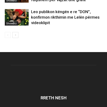
ShowBiz
Leo publikon këngën e re “DON”,
konfirmon rikthimin me Lelën përmes
videoklipit
ShowBiz
RRETH NESH