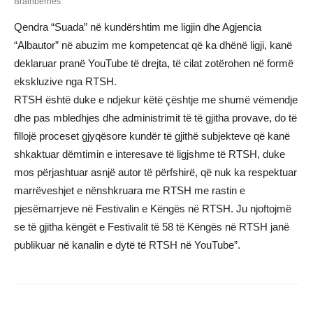
Qendra “Suada” në kundërshtim me ligjin dhe Agjencia
“Albautor” në abuzim me kompetencat që ka dhënë ligji, kanë
deklaruar pranë YouTube të drejta, të cilat zotërohen në formë
ekskluzive nga RTSH.
RTSH është duke e ndjekur këtë çështje me shumë vëmendje
dhe pas mbledhjes dhe administrimit të të gjitha provave, do të
fillojë proceset gjyqësore kundër të gjithë subjekteve që kanë
shkaktuar dëmtimin e interesave të ligjshme të RTSH, duke
mos përjashtuar asnjë autor të përfshirë, që nuk ka respektuar
marrëveshjet e nënshkruara me RTSH me rastin e
pjesëmarrjeve në Festivalin e Këngës në RTSH. Ju njoftojmë
se të gjitha këngët e Festivalit të 58 të Këngës në RTSH janë
publikuar në kanalin e dytë të RTSH në YouTube”.