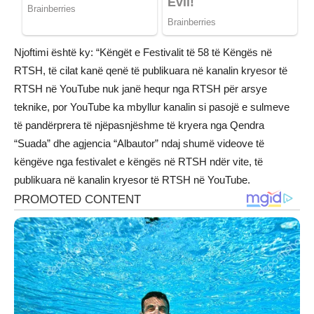
Njoftimi është ky: “Këngët e Festivalit të 58 të Këngës në
RTSH, të cilat kanë qenë të publikuara në kanalin kryesor të
RTSH në YouTube nuk janë hequr nga RTSH për arsye
teknike, por YouTube ka mbyllur kanalin si pasojë e sulmeve
të pandërprera të njëpasnjëshme të kryera nga Qendra
“Suada” dhe agjencia “Albautor” ndaj shumë videove të
këngëve nga festivalet e këngës në RTSH ndër vite, të
publikuara në kanalin kryesor të RTSH në YouTube.