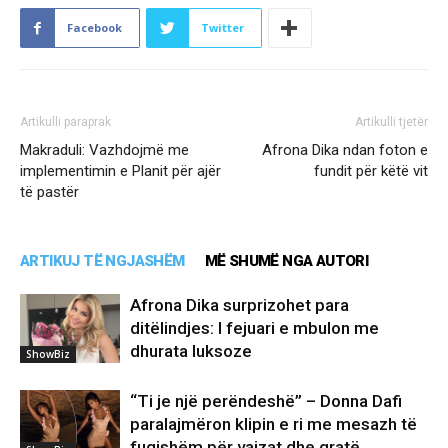
Facebook
Twitter
Artikulli paraprak
Artikulli tjetër
Makraduli: Vazhdojmë me
Afrona Dika ndan foton e
implementimin e Planit për ajër
fundit për këtë vit
të pastër
ARTIKUJ TË NGJASHËM
MË SHUMË NGA AUTORI
Afrona Dika surprizohet para
ditëlindjes: I fejuari e mbulon me
dhurata luksoze
ShowBiz
“Ti je një perëndeshë” – Donna Dafi
paralajmëron klipin e ri me mesazh të
fuqishëm për vajzat dhe gratë