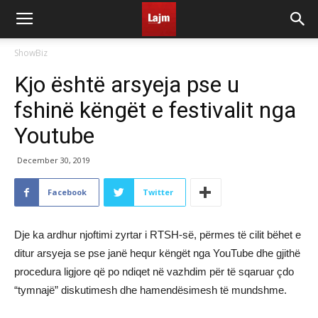
ShowBiz
Kjo është arsyeja pse u
fshinë këngët e festivalit nga
Youtube
December 30, 2019
Facebook
Twitter
Dje ka ardhur njoftimi zyrtar i RTSH-së, përmes të cilit bëhet e
ditur arsyeja se pse janë hequr këngët nga YouTube dhe gjithë
procedura ligjore që po ndiqet në vazhdim për të sqaruar çdo
“tymnajë” diskutimesh dhe hamendësimesh të mundshme.