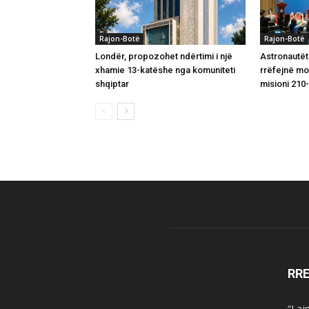
Rajon-Botë
Rajon-Botë
Londër, propozohet ndërtimi i një
Astronautët
xhamie 13-katëshe nga komuniteti
rrëfejnë m
shqiptar
misioni 210-
RR
“Laj