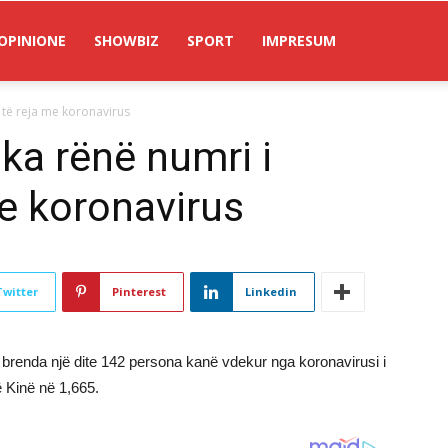
OPINIONE
SHOWBIZ
SPORT
IMPRESUM
 të reja me koronavirus
ka rënë numri i
me koronavirus
Twitter
Pinterest
Linkedin
 brenda një dite 142 persona kanë vdekur nga koronavirusi i
ë Kinë në 1,665.