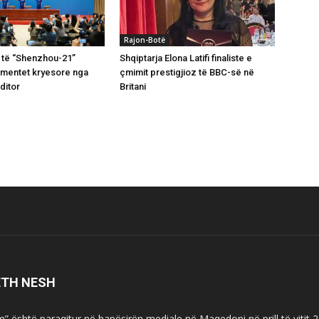
Rajon-Botë
 të “Shenzhou-21”
Shqiptarja Elona Latifi finaliste e
omentet kryesore nga
çmimit prestigjioz të BBC-së në
ditor
Britani
ETH NESH
m” është paraqitur në hapësirën mediale në Maqedoni në prill të vitit