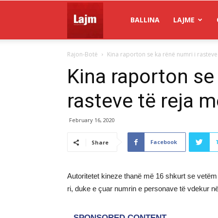
Gazeta
BALLINA
LAJME
Rajon-Botë
Kina raporton se ka rënë numri i rasteve
Lajm
Kina raporton se 
rasteve të reja 
February 16, 2020
Facebook
Share
Autoritetet kineze thanë më 16 shkurt se vetëm
ri, duke e çuar numrin e personave të vdekur n