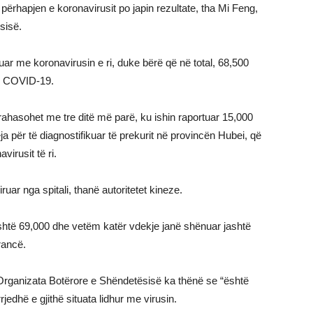
ërhapjen e koronavirusit po japin rezultate, tha Mi Feng,
sisë.
uar me koronavirusin e ri, duke bërë që në total, 68,500
ar COVID-19.
krahasohet me tre ditë më parë, ku ishin raportuar 15,000
eja për të diagnostifikuar të prekurit në provincën Hubei, që
virusit të ri.
uar nga spitali, thanë autoritetet kineze.
është 69,000 dhe vetëm katër vdekje janë shënuar jashtë
rancë.
 Organizata Botërore e Shëndetësisë ka thënë se “është
edhë e gjithë situata lidhur me virusin.