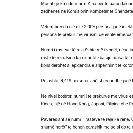
Masat që ka ndërmarrë Kina për të parandaluar p
zëdhënës në Komisionin Kombëtar të Shëndetë
Vetëm brenda një dite 2,009 persona janë infekt
persona të prekur me virusin, që është emëru
Numri i rasteve të reja është më i vogël, nëse 
raste të reja. Kina ka nisur të zbatojë masa të r
konsiderohet si epiqendra e shpërthimit të korona
Po ashtu, 9,419 persona janë shëruar dhe janë lir
Në nivel botëror, numri i të prekurve me virus 
Kinës, një në Hong Kong, Japoni, Filipine dhe F
Pavarësisht se numri i rasteve të reja ka rënë,
shumë herët” të bëhen parashikime se si do të rrj