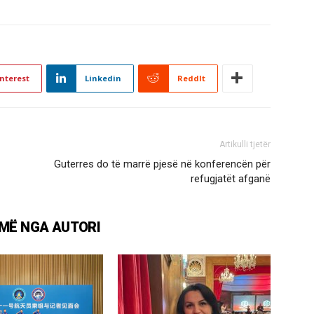
nterest
Linkedin
ReddIt
Artikulli tjetër
Guterres do të marrë pjesë në konferencën për
refugjatët afganë
MË NGA AUTORI