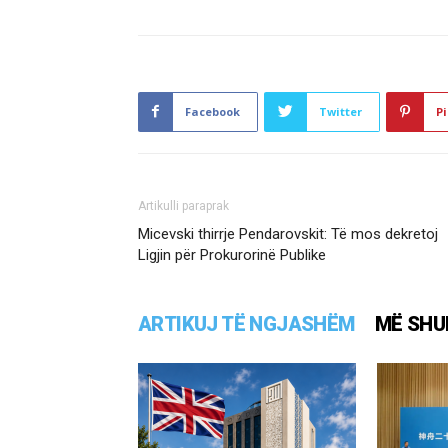
Facebook
Twitter
Pi
Artikulli paraprak
Micevski thirrje Pendarovskit: Të mos dekretoj
Ligjin për Prokurorinë Publike
ARTIKUJ TË NGJASHËM
MË SHU