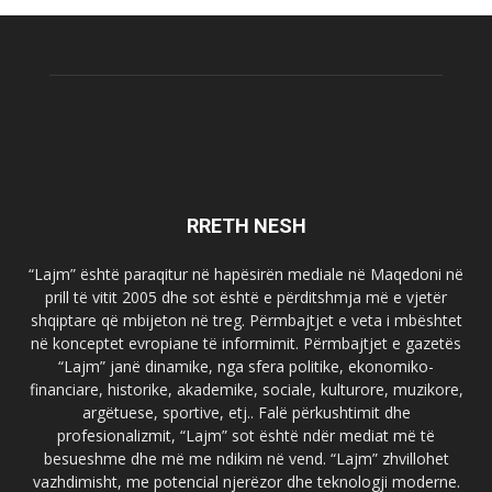
RRETH NESH
“Lajm” është paraqitur në hapësirën mediale në Maqedoni në
prill të vitit 2005 dhe sot është e përditshmja më e vjetër
shqiptare që mbijeton në treg. Përmbajtjet e veta i mbështet
në konceptet evropiane të informimit. Përmbajtjet e gazetës
“Lajm” janë dinamike, nga sfera politike, ekonomiko-
financiare, historike, akademike, sociale, kulturore, muzikore,
argëtuese, sportive, etj.. Falë përkushtimit dhe
profesionalizmit, “Lajm” sot është ndër mediat më të
besueshme dhe më me ndikim në vend. “Lajm” zhvillohet
vazhdimisht, me potencial njerëzor dhe teknologji moderne.