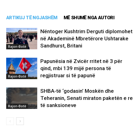
ARTIKUJ TË NGJASHËM
MË SHUMË NGA AUTORI
Nëntoger Kushtrim Derguti diplomohet
në Akademinë Mbretërore Ushtarake
Sandhurst, Britani
Rajon-Botë
Papunësia në Zvicër rritet në 3 për
qind, mbi 139 mijë persona të
regjistruar si të papunë
Rajon-Botë
SHBA-të ‘godasin’ Moskën dhe
Teheranin, Senati miraton paketën e re
të sanksioneve
Rajon-Botë