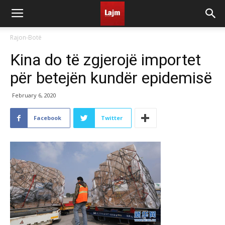
Rajon-Botë
Kina do të zgjerojë importet
për betejën kundër epidemisë
February 6, 2020
Facebook
Twitter