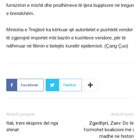
furnizimin e mishit dhe prodhimeve të tjera bujqësore në tregun
e brendshëm.
Ministria e Tregtisë ka kërkuar që autoritetet e pushtetit vendor
të zgjerojnë importet mbi bazën e kushteve vendore, për të
ndihmuar në fitimin e betejës kundër epidemisë. (Çang Çuo)
Facebook
Twitter
Artikulli paraprak
Artikulli tjetër
Itali, treni ekspres del nga
Zgjedhjet, Zaev: Do të
shinat
formohet koalicioni më i
madhë në histori