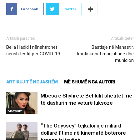
Facebook
Twitter
Artikulli paraprak
Artikulli tjetër
Bella Hadid i nënshtrohet
Bastisje në Manastir,
sërish testit për COVID-19
konfiskohet marijuhanë dhe
municion
ARTIKUJ TË NGJASHËM
MË SHUMË NGA AUTORI
Mbesa e Shyhrete Behlulit shëtitet me
të dashurin me veturë luksoze
ShowBiz
“The Odyssey” tejkaloi një miliard
dollarë fitime në kinematë botërore