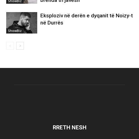
brenda tri javësh
ShowBiz
Eksploziv në derën e dyqanit të Noizy-t
në Durrës
ShowBiz
RRETH NESH