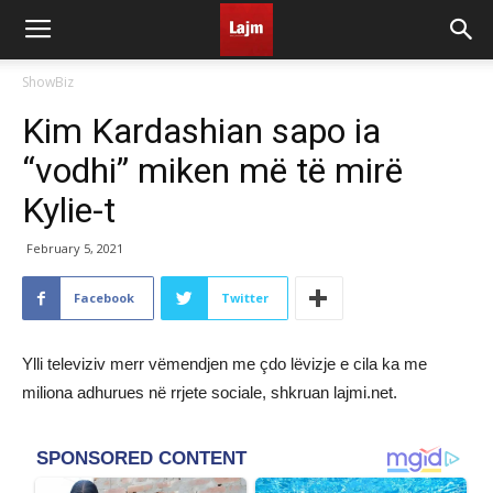
ShowBiz
Kim Kardashian sapo ia
“vodhi” miken më të mirë
Kylie-t
February 5, 2021
Facebook
Twitter
Ylli televiziv merr vëmendjen me çdo lëvizje e cila ka me
miliona adhurues në rrjete sociale, shkruan lajmi.net.