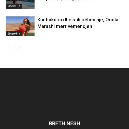
ShowBiz
Kur bukuria dhe stili bëhen një, Oriola
Marashi merr vëmendjen
ShowBiz
RRETH NESH