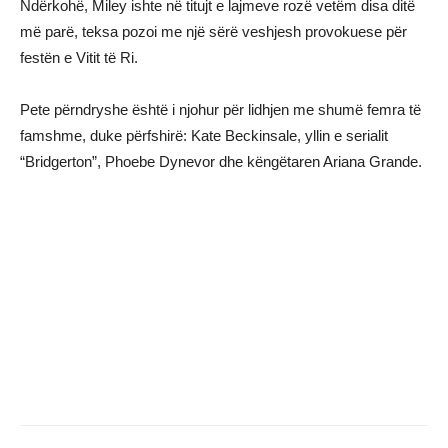
Ndërkohë, Miley ishte në titujt e lajmeve rozë vetëm disa ditë
më parë, teksa pozoi me një sërë veshjesh provokuese për
festën e Vitit të Ri.
Pete përndryshe është i njohur për lidhjen me shumë femra të
famshme, duke përfshirë: Kate Beckinsale, yllin e serialit
“Bridgerton”, Phoebe Dynevor dhe këngëtaren Ariana Grande.