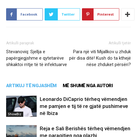
Facebook
Twitter
Pinterest
Artikulli paraprak
Artikulli tjetër
Stevanoviq: Sjellja e
Para një viti Mijallkov u zhduk
papërgjegjshme e qytetarëve
për disa ditë! Kush do ta kthejë
shkaktoi rritje të të infektuarve
nëse zhduket përsëri?
ARTIKUJ TË NGJASHËM
MË SHUMË NGA AUTORI
Leonardo DiCaprio tërheq vëmendjen
me pamjen e tij të re gjatë pushimeve
në Ibiza
ShowBiz
Reja e Sali Berishës tërheq vëmendjen
me paraqitjen nga plazhi