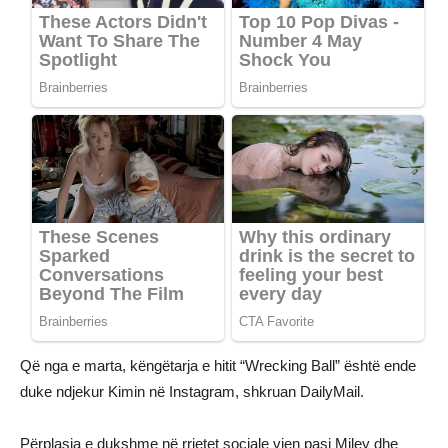
Që nga e marta, këngëtarja e hitit “Wrecking Ball” është ende
duke ndjekur Kimin në Instagram, shkruan DailyMail.
Përplasja e dukshme në rrjetet sociale vjen pasi Miley dhe