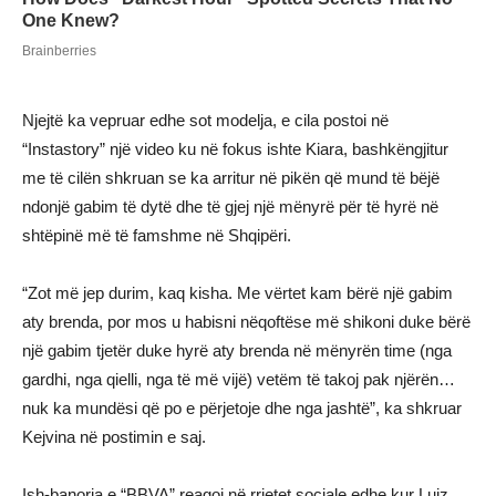
Njejtë ka vepruar edhe sot modelja, e cila postoi në
“Instastory” një video ku në fokus ishte Kiara, bashkëngjitur
me të cilën shkruan se ka arritur në pikën që mund të bëjë
ndonjë gabim të dytë dhe të gjej një mënyrë për të hyrë në
shtëpinë më të famshme në Shqipëri.
“Zot më jep durim, kaq kisha. Me vërtet kam bërë një gabim
aty brenda, por mos u habisni nëqoftëse më shikoni duke bërë
një gabim tjetër duke hyrë aty brenda në mënyrën time (nga
gardhi, nga qielli, nga të më vijë) vetëm të takoj pak njërën…
nuk ka mundësi që po e përjetoje dhe nga jashtë”, ka shkruar
Kejvina në postimin e saj.
Ish-banorja e “BBVA” reagoi në rrjetet sociale edhe kur Luiz