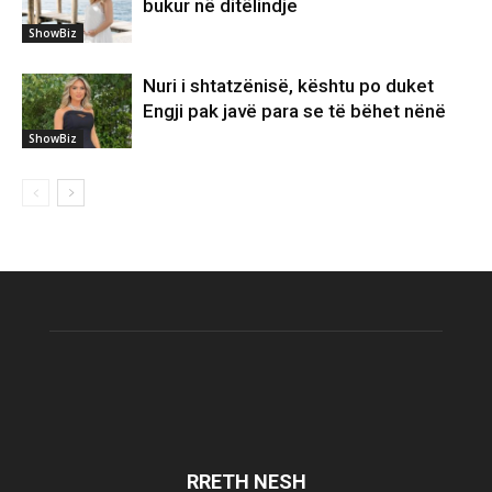
bukur në ditëlindje
ShowBiz
Nuri i shtatzënisë, kështu po duket
Engji pak javë para se të bëhet nënë
ShowBiz
RRETH NESH