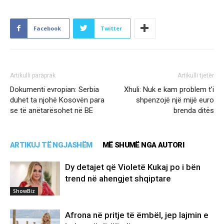
Facebook
Twitter
Artikulli paraprak
Artikulli tjetër
Dokumenti evropian: Serbia
Xhuli: Nuk e kam problem t’i
duhet ta njohë Kosovën para
shpenzojë një mijë euro
se të anëtarësohet në BE
brenda ditës
ARTIKUJ TË NGJASHËM
MË SHUMË NGA AUTORI
Dy detajet që Violetë Kukaj po i bën
trend në ahengjet shqiptare
ShowBiz
Afrona në pritje të ëmbël, jep lajmin e