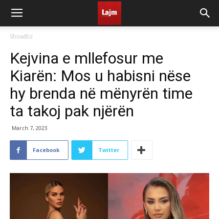
ShowBiz
Kejvina e mllefosur me
Kiarën: Mos u habisni nëse
hy brenda në mënyrën time
ta takoj pak njërën
March 7, 2023
Facebook
Twitter