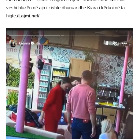
veshi bluzën që ajo i kishte dhuruar dhe Kiara i kërkoi që ta
hiqte.
/Lajmi.net/