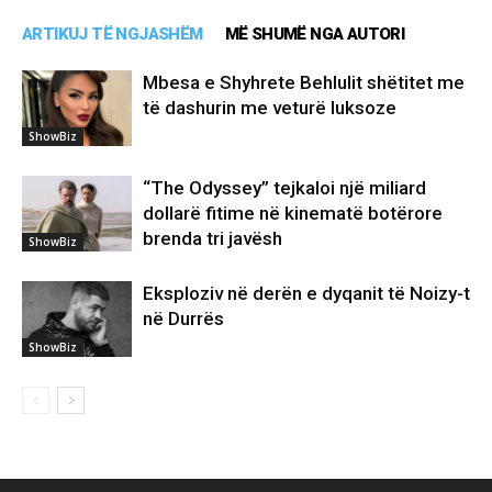
ARTIKUJ TË NGJASHËM
MË SHUMË NGA AUTORI
Mbesa e Shyhrete Behlulit shëtitet me
të dashurin me veturë luksoze
ShowBiz
“The Odyssey” tejkaloi një miliard
dollarë fitime në kinematë botërore
brenda tri javësh
ShowBiz
Eksploziv në derën e dyqanit të Noizy-t
në Durrës
ShowBiz