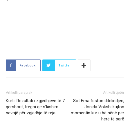
Facebook
Twitter
Artikulli paraprak
Artikulli tjetër
Kurti: Rezultati i zgjedhjeve të 7
Sot Ema feston ditëlindjen,
qershorit, tregoi që s’kishim
Jonida Vokshi kujton
nevojë për zgjedhje të reja
momentin kur u bë nënë për
herë të parë