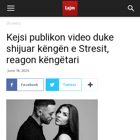
ShowBiz
Kejsi publikon video duke
shijuar këngën e Stresit,
reagon këngëtari
June 18, 2026
Facebook
Twitter