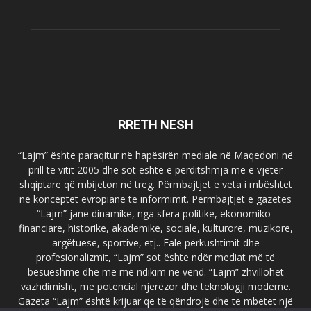
RRETH NESH
“Lajm” është paraqitur në hapësirën mediale në Maqedoni në
prill të vitit 2005 dhe sot është e përditshmja më e vjetër
shqiptare që mbijeton në treg. Përmbajtjet e veta i mbështet
në konceptet evropiane të informimit. Përmbajtjet e gazetës
“Lajm” janë dinamike, nga sfera politike, ekonomiko-
financiare, historike, akademike, sociale, kulturore, muzikore,
argëtuese, sportive, etj.. Falë përkushtimit dhe
profesionalizmit, “Lajm” sot është ndër mediat më të
besueshme dhe më me ndikim në vend. “Lajm” zhvillohet
vazhdimisht, me potencial njerëzor dhe teknologji moderne.
Gazeta “Lajm” është krijuar që të qëndrojë dhe të mbetet një