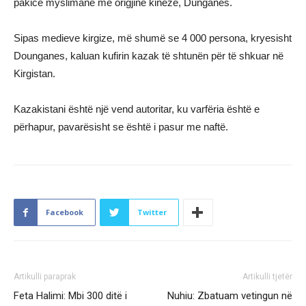
pakice myslimane me origjinë kineze, Dunganes.
Sipas medieve kirgize, më shumë se 4 000 persona, kryesisht
Dounganes, kaluan kufirin kazak të shtunën për të shkuar në
Kirgistan.
Kazakistani është një vend autoritar, ku varfëria është e
përhapur, pavarësisht se është i pasur me naftë.
Facebook
Twitter
Artikulli paraprak
Artikulli tjetër
Feta Halimi: Mbi 300 ditë i
Nuhiu: Zbatuam vetingun në