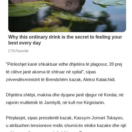
”Përleshjet kanë shkaktuar edhe dhjetëra të plagosur, 39 prej
të cilëve janë akoma të shtruar në spital”, sipas
zëvendësministrit të Brendshëm kazak, Aleksi Kalaichidi.
Dhjetëra shtëpi, makina dhe dyqane janë djegur në Kordai, në
rajonin multietnik të Jambylit, në kufi me Kirgistanin.
Përplasjet, sipas presidentit kazak, Kassym-Jomart Tokayev,
u atribuohen tensioneve midis shumicës etnike kazake dhe një