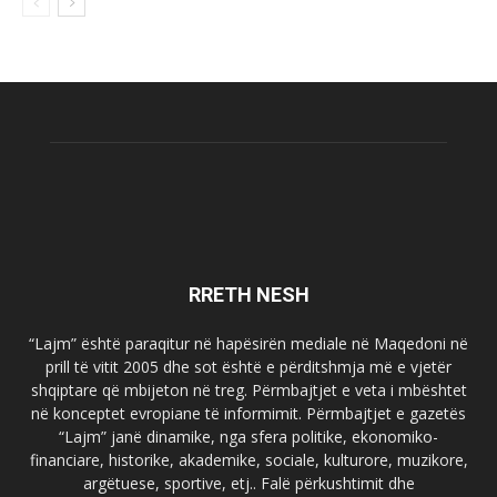
RRETH NESH
“Lajm” është paraqitur në hapësirën mediale në Maqedoni në
prill të vitit 2005 dhe sot është e përditshmja më e vjetër
shqiptare që mbijeton në treg. Përmbajtjet e veta i mbështet
në konceptet evropiane të informimit. Përmbajtjet e gazetës
“Lajm” janë dinamike, nga sfera politike, ekonomiko-
financiare, historike, akademike, sociale, kulturore, muzikore,
argëtuese, sportive, etj.. Falë përkushtimit dhe