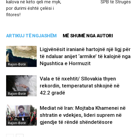
kalova në këto qeli me myk,
SPB të Strugës
por durimi është çelësi i
fitores!
ARTIKUJ TË NGJASHËM
MË SHUMË NGA AUTORI
Ligjvënësit iranianë hartojnë një ligj për
të ndaluar anijet ‘armike’ të kalojnë nga
Ngushtica e Hormuzit
Rajon-Botë
Vala e të nxehtit/ Sllovakia thyen
rekordin, temperaturat shkojnë në
42.2 gradë
Rajon-Botë
Mediat në Iran: Mojtaba Khamenei në
shtratin e vdekjes, lideri suprem në
gjendje të rëndë shëndetësore
Rajon-Botë