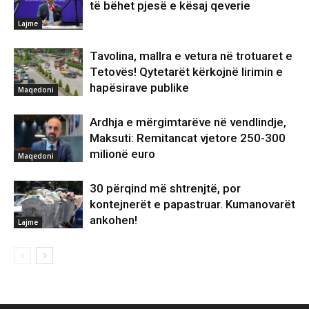
të bëhet pjesë e kësaj qeverie
Lajme
Tavolina, mallra e vetura në trotuaret e
Tetovës! Qytetarët kërkojnë lirimin e
hapësirave publike
Maqedoni
Ardhja e mërgimtarëve në vendlindje,
Maksuti: Remitancat vjetore 250-300
milionë euro
Maqedoni
30 përqind më shtrenjtë, por
kontejnerët e papastruar. Kumanovarët
ankohen!
Lajme