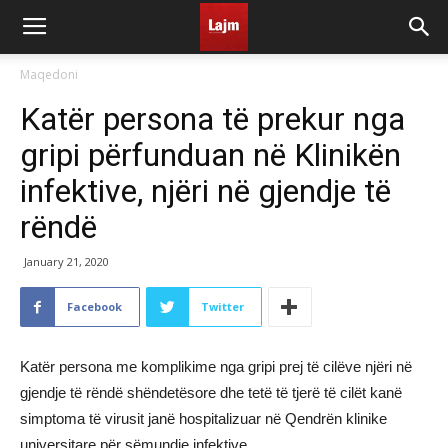
Maqedoni
Katër persona të prekur nga
gripi përfunduan në Klinikën
infektive, njëri në gjendje të
rëndë
January 21, 2020
Facebook
Twitter
Katër persona me komplikime nga gripi prej të cilëve njëri në
gjendje të rëndë shëndetësore dhe tetë të tjerë të cilët kanë
simptoma të virusit janë hospitalizuar në Qendrën klinike
universitare për sëmundje infektive.