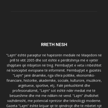
RRETH NESH
“Lajm” është paraqitur në hapësirën mediale në Maqedoni në
prill të vitit 2005 dhe sot është e përditshmja më e vjetër
shqiptare që mbijeton në treg. Përmbajtjet e veta i mbështet
në konceptet evropiane të informimit. Përmbajtjet e gazetës
“Lajm” janë dinamike, nga sfera politike, ekonomiko-
financiare, historike, akademike, sociale, kulturore, muzikore,
argëtuese, sportive, etj.. Falë përkushtimit dhe
profesionalizmit, “Lajm” sot është ndër mediat më të
besueshme dhe më me ndikim në vend. “Lajm” zhvillohet
vazhdimisht, me potencial njerëzor dhe teknologji moderne.
Gazeta “Lajm” është krijuar që të qëndrojë dhe të mbetet një