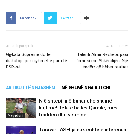
Facebook
Twitter
Artikulli paraprak
Artikulli tjetër
Gjykata Supreme do të
Talenti Almir Rexhepi, pasi
diskutojë për gjykimet e para të
firmosi me Shkëndijën: Një
PSP-së
ëndërr që bëhet realitet
ARTIKUJ TË NGJASHËM
MË SHUMË NGA AUTORI
Një shtëpi, një bunar dhe shumë
kujtime! Jeta e hallës Qamile, mes
traditës dhe vetmisë
Maqedoni
Taravari: ASH-ja nuk është e interesuar