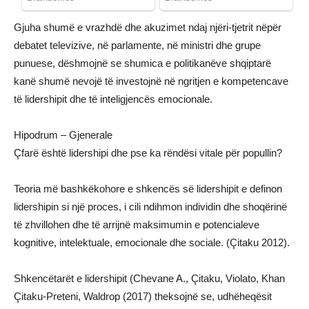
Gjuha shumë e vrazhdë dhe akuzimet ndaj njëri-tjetrit nëpër
debatet televizive, në parlamente, në ministri dhe grupe
punuese, dëshmojnë se shumica e politikanëve shqiptarë
kanë shumë nevojë të investojnë në ngritjen e kompetencave
të lidershipit dhe të inteligjencës emocionale.
Hipodrum – Gjenerale
Çfarë është lidershipi dhe pse ka rëndësi vitale për popullin?
Teoria më bashkëkohore e shkencës së lidershipit e definon
lidershipin si një proces, i cili ndihmon individin dhe shoqërinë
të zhvillohen dhe të arrijnë maksimumin e potencialeve
kognitive, intelektuale, emocionale dhe sociale. (Çitaku 2012).
Shkencëtarët e lidershipit (Chevane A., Çitaku, Violato, Khan
Çitaku-Preteni, Waldrop (2017) theksojnë se, udhëheqësit