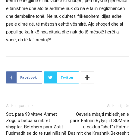
kemi ne të gjithë si individë e si shoqëri, përndryshe gjeneratat
e tanishme dhe ato të ardhme nuk do na e falin neglizhencën
dhe dembelinë tonë. Ne nuk duhet ti frikësohemi dijes edhe
pse e dimë që, të mësosh është vështirë. Ajo shoqëri dhe ai
popull qe ka frikë nga dituria dhe nuk do të mësojë herët a
vonë, do të falimentojë!
Facebook
Twitter
Artikulli paraprak
Artikulli tjetër
Sot, para 98 viteve Ahmet
Qeveria mbajti mbledhjen e
Zogu u betua si mbret
parë: Fatmiri Bytyqi i LSDM-së
shqiptar: Betohem para Zotit
u caktua “shef” i Fatmir
Fuqimadh se do të ruaj njësinë
Besimit dhe Kreshnik Bekteshit