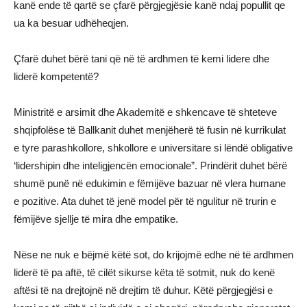
kanë ende të qartë se çfarë përgjegjësie kanë ndaj popullit qe
ua ka besuar udhëheqjen.
Çfarë duhet bërë tani që në të ardhmen të kemi lidere dhe
liderë kompetentë?
Ministritë e arsimit dhe Akademitë e shkencave të shteteve
shqipfolëse të Ballkanit duhet menjëherë të fusin në kurrikulat
e tyre parashkollore, shkollore e universitare si lëndë obligative
‘lidershipin dhe inteligjencën emocionale”. Prindërit duhet bërë
shumë punë në edukimin e fëmijëve bazuar në vlera humane
e pozitive. Ata duhet të jenë model për të ngulitur në trurin e
fëmijëve sjellje të mira dhe empatike.
Nëse ne nuk e bëjmë këtë sot, do krijojmë edhe në të ardhmen
liderë të pa aftë, të cilët sikurse këta të sotmit, nuk do kenë
aftësi të na drejtojnë në drejtim të duhur. Këtë përgjegjësi e