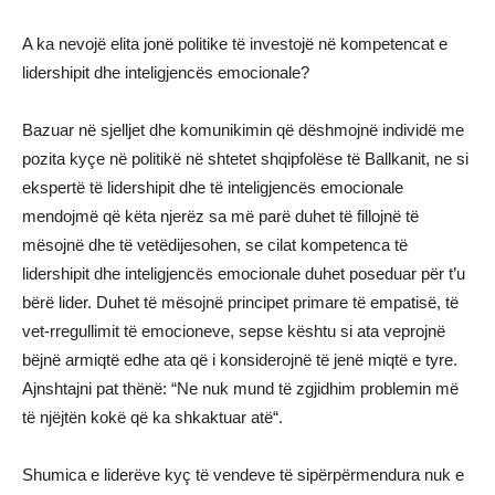
A ka nevojë elita jonë politike të investojë në kompetencat e
lidershipit dhe inteligjencës emocionale?
Bazuar në sjelljet dhe komunikimin që dëshmojnë individë me
pozita kyçe në politikë në shtetet shqipfolëse të Ballkanit, ne si
ekspertë të lidershipit dhe të inteligjencës emocionale
mendojmë që këta njerëz sa më parë duhet të fillojnë të
mësojnë dhe të vetëdijesohen, se cilat kompetenca të
lidershipit dhe inteligjencës emocionale duhet poseduar për t’u
bërë lider. Duhet të mësojnë principet primare të empatisë, të
vet-rregullimit të emocioneve, sepse kështu si ata veprojnë
bëjnë armiqtë edhe ata që i konsiderojnë të jenë miqtë e tyre.
Ajnshtajni pat thënë: “Ne nuk mund të zgjidhim problemin më
të njëjtën kokë që ka shkaktuar atë“.
Shumica e liderëve kyç të vendeve të sipërpërmendura nuk e