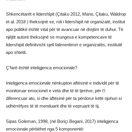
Shkencëtarët e lidershipit (Çitaku 2012, Mano, Çitaku, Waldrop
et al. 2018 ) theksojnë se, roli i lidershipit në organizatë, institut
apo politikë është vital për të avancuar në drejtim të duhur. Të
njëjtit autorë theksojnë se mungesa e kompetencave të
lidershipit definitvisht sjell falimentimin e organizatës, institutit
apo shtetit.
Ç‘farë është inteligjenca emocionale?
Inteligjenca emocionale nënkupton aftësinë e individit për të
monitoruar emocionet e veta dhe të të tjerëve, për t’i
diferencuar ato, si dhe aftësinë për ta përdorur këtë njohuri si
udhërrëfyes të të menduarit dhe të vepruarit të tij.
Sipas Goleman, 1998, (në Boriçi Begani, 2017) inteligjenca
emocionale përbëhet nga 5 komponentë: