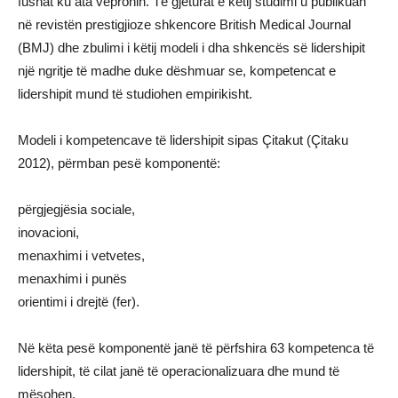
fushat ku ata vepronin. Të gjeturat e këtij studimi u publikuan
në revistën prestigjioze shkencore British Medical Journal
(BMJ) dhe zbulimi i këtij modeli i dha shkencës së lidershipit
një ngritje të madhe duke dëshmuar se, kompetencat e
lidershipit mund të studiohen empirikisht.
Modeli i kompetencave të lidershipit sipas Çitakut (Çitaku
2012), përmban pesë komponentë:
përgjegjësia sociale,
inovacioni,
menaxhimi i vetvetes,
menaxhimi i punës
orientimi i drejtë (fer).
Në këta pesë komponentë janë të përfshira 63 kompetenca të
lidershipit, të cilat janë të operacionalizuara dhe mund të
mësohen.