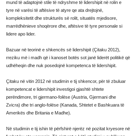
mund të adaptojnë stile të ndryshme të lidershipit në rolin e
tyre në varësi të aftësive të atyre qe ata drejtojnë,
kompleksitetit dhe strukturës së rolit, situatës mjedisore,
marrëdhënieve shoqërore dhe, aftësive të tyre personale si
lidere apo lider.
Bazuar në teorinë e shkencës së lidershipit (Çitaku 2012),
rreziku më i madh që i kanoset botës sot janë liderët politikë që
udhëheqin dhe nuk posedojnë kompetenca të lidershipit.
Çitaku në vitin 2012 në studimin e tij shkencor, për të zbuluar
kompetencat e lidershipit investigoi gjashtë shtete
perëndimore, tri gjermano-folëse (Austria, Gjermani dhe
Zvicra) dhe tri anglo-folëse (Kanada, Shtetet e Bashkuara të
Amerikës dhe Britania e Madhe).
Në studimin e tij ishin të përfshirë njerëz në pozitat kryesore në