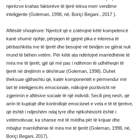
njerëzve krahas faktorëve të tjerë teksa merr vendime
inteligjente (Goleman, 1998, në, Boriçi Begani , 2017 ).
Aftësitë shoqërore: Njerëzit që e zotërojnë këtë kompetencë
kanë shumë njohje, përpiqen të gjejnë pika e interesa të
përbashkëta me të tjerët dhe besojnë në bindjen se gjërat nuk
mund të bëhen vetëm. Për këtë ata ndërtojnë marrëdhënie të
mira me të tjerët, gjë që më pas i ndihmon të udhëheqin të
tjerët në drejtimin e dëshiruar (Goleman, 1998). Duhet
theksuar gjithashtu që, katër komponentët e përmendur më
lart të inteligjencës emocionale, ndikojnë pozitivisht në
zgjerimin e aftësive sociale të një individi. Secili prej nesh, që
arrin të kuptojë dhe kontrollojë emocionet e veta e të të tjerëve,
që është i ndjeshëm ndaj tyre dhe njëkohësisht është i
vetëmotivuar, ka shanse më të mëdha për të krijuar dhe
mbajtur marrëdhënie të mira me të tjerët (Goleman, 1998, në,
Boriçi Begani, 2017).