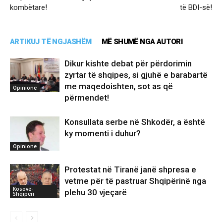
kombëtare!
të BDI-së!
ARTIKUJ TË NGJASHËM
MË SHUMË NGA AUTORI
Dikur kishte debat për përdorimin
zyrtar të shqipes, si gjuhë e barabartë
me maqedoishten, sot as që
Opinione
përmendet!
Konsullata serbe në Shkodër, a është
ky momenti i duhur?
Opinione
Protestat në Tiranë janë shpresa e
vetme për të pastruar Shqipërinë nga
Kosovë-
plehu 30 vjeçarë
Shqipëri