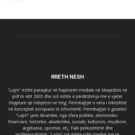
RRETH NESH
“Lajm” është paraqitur në hapësirën mediale në Maqedoni në
prill të vitit 2005 dhe sot është e përditshmja më e vjetër
shqiptare që mbijeton në treg. Përmbajtjet e veta i mbështet
në konceptet evropiane të informimit. Përmbajtjet e gazetës
“Lajm” janë dinamike, nga sfera politike, ekonomiko-
financiare, historike, akademike, sociale, kulturore, muzikore,
argëtuese, sportive, etj.. Falë përkushtimit dhe
profesionalizmit, “Lajm” sot është ndër mediat më të