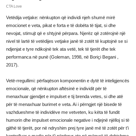
Vetëdija vetjake: nënkupton që individi njeh shumë mirë
emocionet e veta, pikat e forta e të dobëta të tijat, si dhe
nevojat, stimujt që e shtyjnë përpara. Njerëz që zotërojnë një
nivel të lartë të vetëdijes vetjake janë të zotët të kuptojnë se si
ndjenjat e tyre ndikojnë tek ata vetë, tek të tjerët dhe tek
performanca në punë (Goleman, 1998, në Boriçi Begani ,
2017).
Vetë-rregullimi: përfaqëson komponentin e dytë të inteligjencës
emocionale, që nënkupton aftësinë e individit për të
menaxhuar gjendjet e impulset e tij brenda vetes, si dhe atë
për të menaxhuar burimet e veta. Ai i përngjet një bisede të
vazhdueshme të individëve me vetveten, ku këta të fundit
humorin dhe impulset emocionale negative i ndjejnë njëlloj si të
gjithë të tjerët, por në ndryshim prej tyre janë më të zotët për t’i
kontrolluar e madje për t’i përdorur ato në mënyrë të dobishme