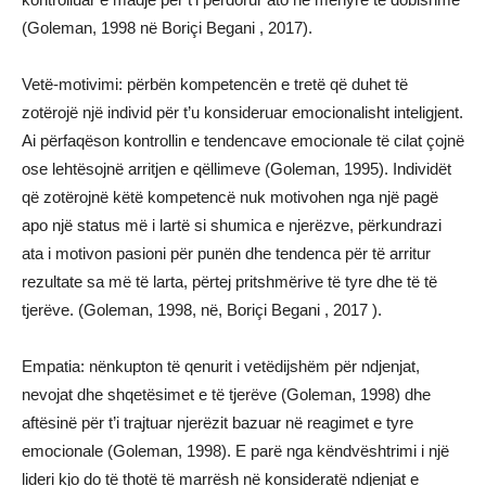
(Goleman, 1998 në Boriçi Begani , 2017).
Vetë-motivimi: përbën kompetencën e tretë që duhet të
zotërojë një individ për t’u konsideruar emocionalisht inteligjent.
Ai përfaqëson kontrollin e tendencave emocionale të cilat çojnë
ose lehtësojnë arritjen e qëllimeve (Goleman, 1995). Individët
që zotërojnë këtë kompetencë nuk motivohen nga një pagë
apo një status më i lartë si shumica e njerëzve, përkundrazi
ata i motivon pasioni për punën dhe tendenca për të arritur
rezultate sa më të larta, përtej pritshmërive të tyre dhe të të
tjerëve. (Goleman, 1998, në, Boriçi Begani , 2017 ).
Empatia: nënkupton të qenurit i vetëdijshëm për ndjenjat,
nevojat dhe shqetësimet e të tjerëve (Goleman, 1998) dhe
aftësinë për t’i trajtuar njerëzit bazuar në reagimet e tyre
emocionale (Goleman, 1998). E parë nga këndvështrimi i një
lideri kjo do të thotë të marrësh në konsideratë ndjenjat e