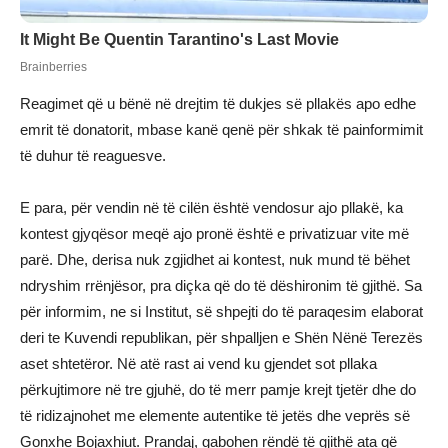
Reagimet që u bënë në drejtim të dukjes së pllakës apo edhe
emrit të donatorit, mbase kanë qenë për shkak të painformimit
të duhur të reaguesve.
E para, për vendin në të cilën është vendosur ajo pllakë, ka
kontest gjyqësor meqë ajo pronë është e privatizuar vite më
parë. Dhe, derisa nuk zgjidhet ai kontest, nuk mund të bëhet
ndryshim rrënjësor, pra diçka që do të dëshironim të gjithë. Sa
për informim, ne si Institut, së shpejti do të paraqesim elaborat
deri te Kuvendi republikan, për shpalljen e Shën Nënë Terezës
aset shtetëror. Në atë rast ai vend ku gjendet sot pllaka
përkujtimore në tre gjuhë, do të merr pamje krejt tjetër dhe do
të ridizajnohet me elemente autentike të jetës dhe veprës së
Gonxhe Bojaxhiut. Prandaj, gabohen rëndë të gjithë ata që