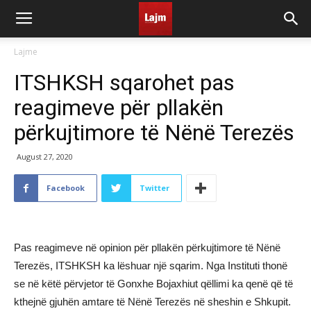
Lajme
ITSHKSH sqarohet pas
reagimeve për pllakën
përkujtimore të Nënë Terezës
August 27, 2020
Facebook
Twitter
Pas reagimeve në opinion për pllakën përkujtimore të Nënë
Terezës, ITSHKSH ka lëshuar një sqarim. Nga Instituti thonë
se në këtë përvjetor të Gonxhe Bojaxhiut qëllimi ka qenë që të
kthejnë gjuhën amtare të Nënë Terezës në sheshin e Shkupit.