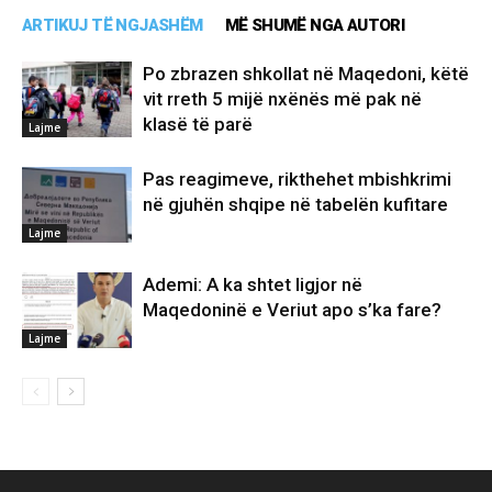
ARTIKUJ TË NGJASHËM
MË SHUMË NGA AUTORI
Po zbrazen shkollat në Maqedoni, këtë
vit rreth 5 mijë nxënës më pak në
klasë të parë
Lajme
Pas reagimeve, rikthehet mbishkrimi
në gjuhën shqipe në tabelën kufitare
Lajme
Ademi: A ka shtet ligjor në
Maqedoninë e Veriut apo s’ka fare?
Lajme