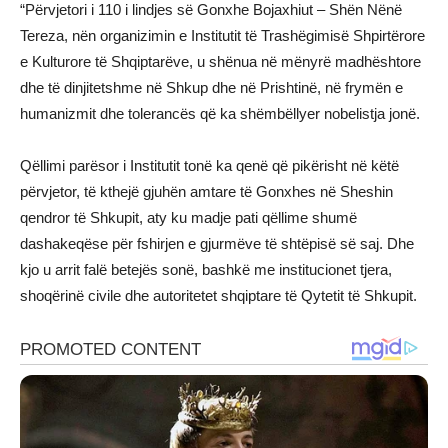
“Përvjetori i 110 i lindjes së Gonxhe Bojaxhiut – Shën Nënë
Tereza, nën organizimin e Institutit të Trashëgimisë Shpirtërore
e Kulturore të Shqiptarëve, u shënua në mënyrë madhështore
dhe të dinjitetshme në Shkup dhe në Prishtinë, në frymën e
humanizmit dhe tolerancës që ka shëmbëllyer nobelistja jonë.
Qëllimi parësor i Institutit tonë ka qenë që pikërisht në këtë
përvjetor, të kthejë gjuhën amtare të Gonxhes në Sheshin
qendror të Shkupit, aty ku madje pati qëllime shumë
dashakeqëse për fshirjen e gjurmëve të shtëpisë së saj. Dhe
kjo u arrit falë betejës sonë, bashkë me institucionet tjera,
shoqërinë civile dhe autoritetet shqiptare të Qytetit të Shkupit.