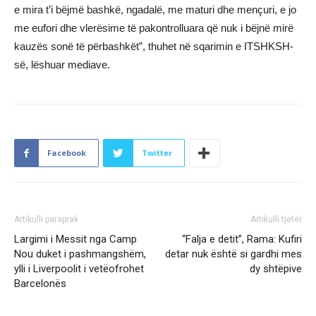
e mira t’i bëjmë bashkë, ngadalë, me maturi dhe mençuri, e jo
me eufori dhe vlerësime të pakontrolluara që nuk i bëjnë mirë
kauzës sonë të përbashkët”, thuhet në sqarimin e ITSHKSH-
së, lëshuar mediave.
Facebook
Twitter
Artikulli paraprak
Artikulli tjetër
Largimi i Messit nga Camp
“Falja e detit”, Rama: Kufiri
Nou duket i pashmangshëm,
detar nuk është si gardhi mes
ylli i Liverpoolit i vetëofrohet
dy shtëpive
Barcelonës