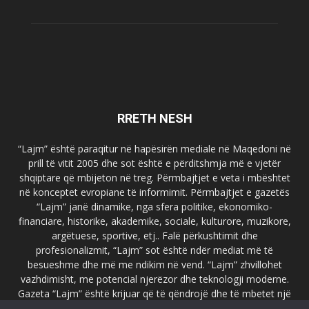
RRETH NESH
“Lajm” është paraqitur në hapësirën mediale në Maqedoni në
prill të vitit 2005 dhe sot është e përditshmja më e vjetër
shqiptare që mbijeton në treg. Përmbajtjet e veta i mbështet
në konceptet evropiane të informimit. Përmbajtjet e gazetës
“Lajm” janë dinamike, nga sfera politike, ekonomiko-
financiare, historike, akademike, sociale, kulturore, muzikore,
argëtuese, sportive, etj.. Falë përkushtimit dhe
profesionalizmit, “Lajm” sot është ndër mediat më të
besueshme dhe më me ndikim në vend. “Lajm” zhvillohet
vazhdimisht, me potencial njerëzor dhe teknologji moderne.
Gazeta “Lajm” është krijuar që të qëndrojë dhe të mbetet një
emër i dallueshëm në hapësirat ballkanike dhe evropiane. Ueb