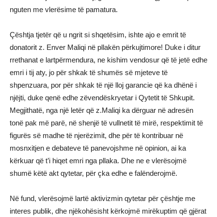
nguten me vlerësime të pamatura.
Çështja tjetër që u ngrit si shqetësim, ishte ajo e emrit të
donatorit z. Enver Maliqi në pllakën përkujtimore! Duke i ditur
rrethanat e lartpërmendura, ne kishim vendosur që të jetë edhe
emri i tij aty, jo për shkak të shumës së mjeteve të
shpenzuara, por për shkak të një lloj garancie që ka dhënë i
njëjti, duke qenë edhe zëvendëskryetar i Qytetit të Shkupit.
Megjithatë, nga një letër që z.Maliqi ka dërguar në adresën
tonë pak më parë, në shenjë të vullnetit të mirë, respektimit të
figurës së madhe të njerëzimit, dhe për të kontribuar në
mosnxitjen e debateve të panevojshme në opinion, ai ka
kërkuar që t’i hiqet emri nga pllaka. Dhe ne e vlerësojmë
shumë këtë akt qytetar, për çka edhe e falënderojmë.
Në fund, vlerësojmë lartë aktivizmin qytetar për çështje me
interes publik, dhe njëkohësisht kërkojmë mirëkuptim që gjërat