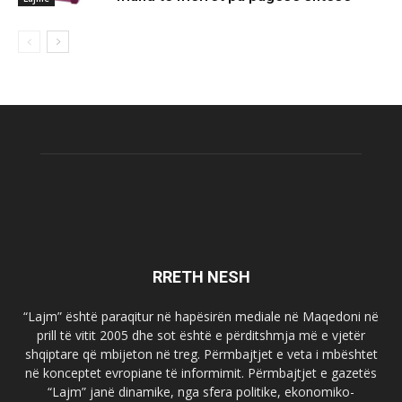
RRETH NESH
“Lajm” është paraqitur në hapësirën mediale në Maqedoni në
prill të vitit 2005 dhe sot është e përditshmja më e vjetër
shqiptare që mbijeton në treg. Përmbajtjet e veta i mbështet
në konceptet evropiane të informimit. Përmbajtjet e gazetës
“Lajm” janë dinamike, nga sfera politike, ekonomiko-