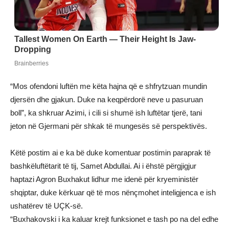
“Mos ofendoni luftën me këta hajna që e shfrytzuan mundin
djersën dhe gjakun. Duke na keqpërdorë neve u pasuruan
boll”, ka shkruar Azimi, i cili si shumë ish luftëtar tjerë, tani
jeton në Gjermani për shkak të mungesës së perspektivës.
Këtë postim ai e ka bë duke komentuar postimin paraprak të
bashkëluftëtarit të tij, Samet Abdullai. Ai i ëhstë përgjigjur
haptazi Agron Buxhakut lidhur me idenë për kryeministër
shqiptar, duke kërkuar që të mos nënçmohet inteligjenca e ish
ushatërev të UÇK-së.
“Buxhakovski i ka kaluar krejt funksionet e tash po na del edhe