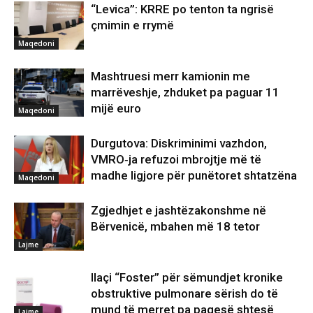
“Levica”: KRRE po tenton ta ngrisë
çmimin e rrymë
Maqedoni
Mashtruesi merr kamionin me
marrëveshje, zhduket pa paguar 11
mijë euro
Maqedoni
Durgutova: Diskriminimi vazhdon,
VMRO‑ja refuzoi mbrojtje më të
madhe ligjore për punëtoret shtatzëna
Maqedoni
Zgjedhjet e jashtëzakonshme në
Bërvenicë, mbahen më 18 tetor
Lajme
Ilaçi “Foster” për sëmundjet kronike
obstruktive pulmonare sërish do të
mund të merret pa pagesë shtesë
Lajme