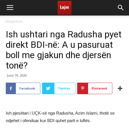
Maqedoni
Ish ushtari nga Radusha pyet
direkt BDI-në: A u pasuruat
boll me gjakun dhe djersën
tonë?
June 19, 2020
Facebook
Twitter
Pinterest
Ish pjesëtari i UÇK-së nga Radusha, Azim Islami, thotë se
ndjehet i ofenduar kur BDI quhet parti e luftës.