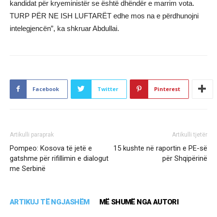
kandidat për kryeministër se është dhëndër e marrim vota.
TURP PËR NE ISH LUFTARËT edhe mos na e përdhunojni
intelegjencën”, ka shkruar Abdullai.
Facebook
Twitter
Pinterest
Artikulli paraprak
Artikulli tjetër
Pompeo: Kosova të jetë e
15 kushte në raportin e PE-së
gatshme për rifillimin e dialogut
për Shqipërinë
me Serbinë
ARTIKUJ TË NGJASHËM
MË SHUMË NGA AUTORI