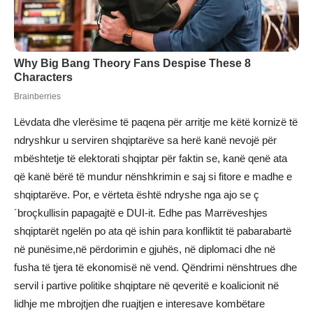
Lëvdata dhe vlerësime të paqena për arritje me këtë kornizë të
ndryshkur u serviren shqiptarëve sa herë kanë nevojë për
mbështetje të elektorati shqiptar për faktin se, kanë qenë ata
që kanë bërë të mundur nënshkrimin e saj si fitore e madhe e
shqiptarëve. Por, e vërteta është ndryshe nga ajo se ç
´broçkullisin papagajtë e DUI-it. Edhe pas Marrëveshjes
shqiptarët ngelën po ata që ishin para konfliktit të pabarabartë
në punësime,në përdorimin e gjuhës, në diplomaci dhe në
fusha të tjera të ekonomisë në vend. Qëndrimi nënshtrues dhe
servil i partive politike shqiptare në qeveritë e koalicionit në
lidhje me mbrojtjen dhe ruajtjen e interesave kombëtare