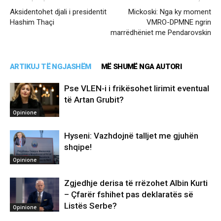
Aksidentohet djali i presidentit
Mickoski: Nga ky moment
Hashim Thaçi
VMRO-DPMNE ngrin
marrëdhëniet me Pendarovskin
ARTIKUJ TË NGJASHËM
MË SHUMË NGA AUTORI
Pse VLEN-i i frikësohet lirimit eventual
të Artan Grubit?
Opinione
Hyseni: Vazhdojnë talljet me gjuhën
shqipe!
Opinione
Zgjedhje derisa të rrëzohet Albin Kurti
– Çfarër fshihet pas deklaratës së
Listës Serbe?
Opinione