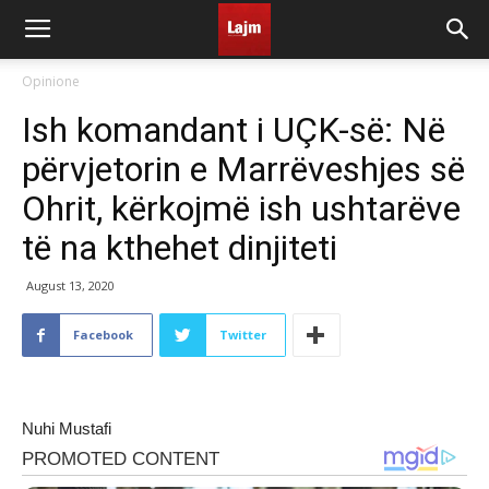
Opinione
Ish komandant i UÇK-së: Në
përvjetorin e Marrëveshjes së
Ohrit, kërkojmë ish ushtarëve
të na kthehet dinjiteti
August 13, 2020
Facebook
Twitter
Nuhi Mustafi