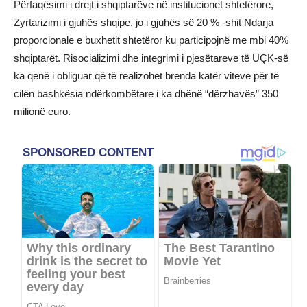
Përfaqësimi i drejt i shqiptarëve në institucionet shtetërore,
Zyrtarizimi i gjuhës shqipe, jo i gjuhës së 20 % -shit Ndarja
proporcionale e buxhetit shtetëror ku participojnë me mbi 40%
shqiptarët. Risocializimi dhe integrimi i pjesëtareve të UÇK-së
ka qenë i obliguar që të realizohet brenda katër viteve për të
cilën bashkësia ndërkombëtare i ka dhënë “dërzhavës” 350
milionë euro.