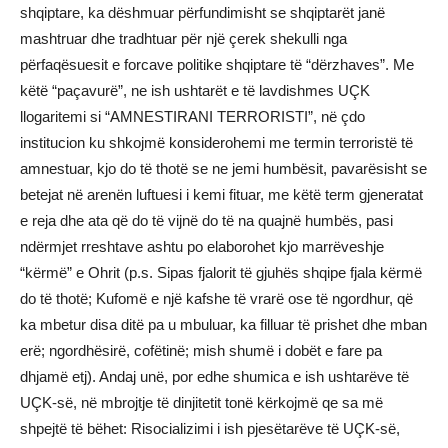
shqiptare, ka dëshmuar përfundimisht se shqiptarët janë
mashtruar dhe tradhtuar për një çerek shekulli nga
përfaqësuesit e forcave politike shqiptare të “dërzhaves”. Me
këtë “paçavurë”, ne ish ushtarët e të lavdishmes UÇK
llogaritemi si “AMNESTIRANI TERRORISTI”, në çdo
institucion ku shkojmë konsiderohemi me termin terroristë të
amnestuar, kjo do të thotë se ne jemi humbësit, pavarësisht se
betejat në arenën luftuesi i kemi fituar, me këtë term gjeneratat
e reja dhe ata që do të vijnë do të na quajnë humbës, pasi
ndërmjet rreshtave ashtu po elaborohet kjo marrëveshje
“kërmë” e Ohrit (p.s. Sipas fjalorit të gjuhës shqipe fjala kërmë
do të thotë; Kufomë e një kafshe të vrarë ose të ngordhur, që
ka mbetur disa ditë pa u mbuluar, ka filluar të prishet dhe mban
erë; ngordhësirë, cofëtinë; mish shumë i dobët e fare pa
dhjamë etj). Andaj unë, por edhe shumica e ish ushtarëve të
UÇK-së, në mbrojtje të dinjitetit tonë kërkojmë qe sa më
shpejtë të bëhet: Risocializimi i ish pjesëtarëve të UÇK-së,