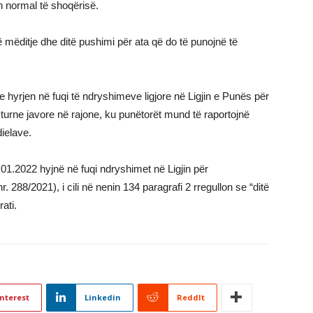
 normal të shoqërisë.
ëditje dhe ditë pushimi për ata që do të punojnë të
 hyrjen në fuqi të ndryshimeve ligjore në Ligjin e Punës për
ë turne javore në rajone, ku punëtorët mund të raportojnë
dielave.
.01.2022 hyjnë në fuqi ndryshimet në Ligjin për
88/2021), i cili në nenin 134 paragrafi 2 rregullon se “ditë
ati.
nterest
Linkedin
ReddIt