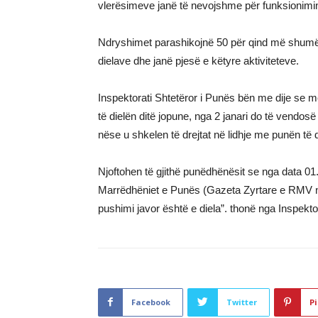
vlerësimeve janë të nevojshme për funksionimin
Ndryshimet parashikojnë 50 për qind më shumë m
dielave dhe janë pjesë e këtyre aktiviteteve.
Inspektorati Shtetëror i Punës bën me dije se me
të dielën ditë jopune, nga 2 janari do të vendos
nëse u shkelen të drejtat në lidhje me punën të 
Njoftohen të gjithë punëdhënësit se nga data 01
Marrëdhëniet e Punës (Gazeta Zyrtare e RMV nr. 2
pushimi javor është e diela”. thonë nga Inspektor
Facebook
Twitter
Pi