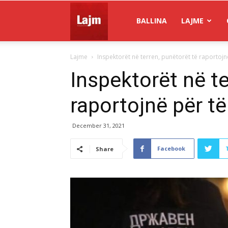
Gazeta
BALLINA
LAJME
Lajme
Inspektorët në terren, punëtorët të raportojn
Lajm
Inspektorët në te
raportojnë për të
December 31, 2021
Facebook
Share