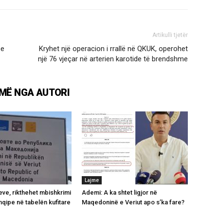
Artikulli tjetër
 e
Kryhet një operacion i rrallë në QKUK, operohet
një 76 vjeçar në arterien karotide të brendshme
MË NGA AUTORI
Lajme
ve, rikthehet mbishkrimi
Ademi: A ka shtet ligjor në
hqipe në tabelën kufitare
Maqedoninë e Veriut apo s’ka fare?