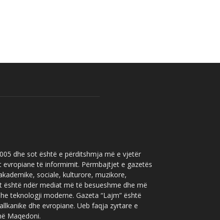
 2005 dhe sot është e përditshmja më e vjetër
t evropiane të informimit. Përmbajtjet e gazetës
 akademike, sociale, kulturore, muzikore,
” sot është ndër mediat më të besueshme dhe më
 dhe teknologji moderne. Gazeta “Lajm” është
allkanike dhe evropiane. Ueb faqja zyrtare e
 në Maqedoni.