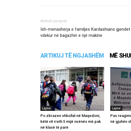
Artikulli paraprak
Ish-menaxherja e familjes Kardashians gjendet
vdekur në bagazhin e një makine
ARTIKUJ TË NGJASHËM
MË SHU
Lajme
Lajme
Po zbrazen shkollat në Maqedoni,
Pas reagime
këtë vit rreth 5 mijë nxënës më pak
në gjuhën s
në klasë të parë