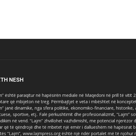
ETH NESH
m” është paraqitur në hapësirën mediale në Maqedoni në prill të vitit
ptare që mbijeton në treg. Përmbajtjet e veta i mbështet në koncepte
m” janë dinamike, nga sfera politike, ekonomiko-financiare, historike,
tuese, sportive, etj.. Falë përkushtimit dhe profesionalizmit, “Lajm
dikim në vend. “Lajm” zhvillohet vazhdimisht, me potencial njerëzor
uar që të qëndrojë dhe të mbetet një emër i dallueshëm në hapësirat b
tës “Lajm”, www.lajmpress.org është një ndër portalet më të njohur