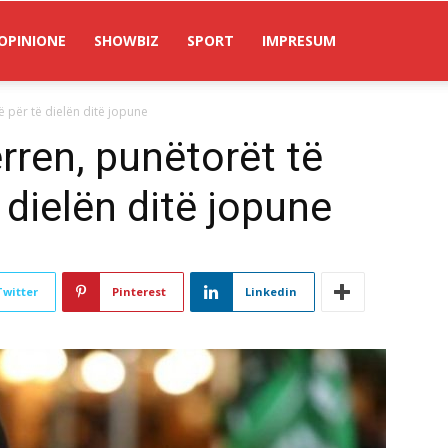
OPINIONE
SHOWBIZ
SPORT
IMPRESUM
ë për të dielën ditë jopune
rren, punëtorët të
 dielën ditë jopune
Twitter
Pinterest
Linkedin