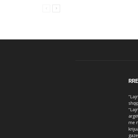
RR
“Laj
shqi
“Laj
argë
me n
krij
gaze