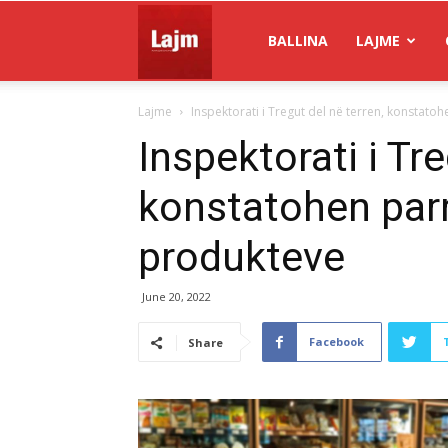
Gazeta
BALLINA
LAJME
Lajme
Inspektorati i Tregut del në terren, konstato
Lajm
Inspektorati i Tre
konstatohen parr
produkteve
June 20, 2022
Facebook
Share