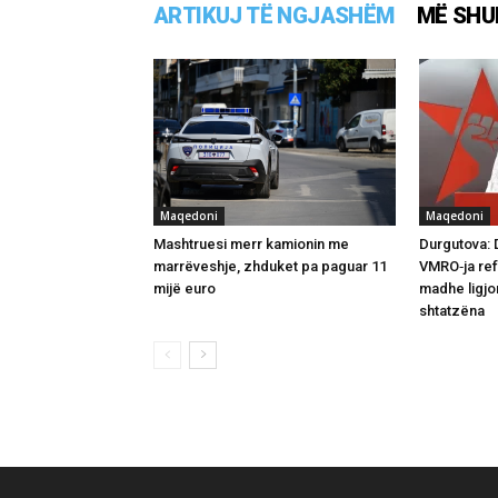
ARTIKUJ TË NGJASHËM
MË SHU
Maqedoni
Maqedoni
Mashtruesi merr kamionin me
Durgutova: 
marrëveshje, zhduket pa paguar 11
VMRO‑ja ref
mijë euro
madhe ligjo
shtatzëna