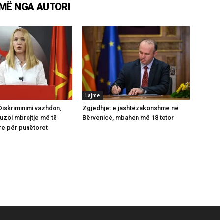
MË NGA AUTORI
Lajme
Diskriminimi vazhdon,
Zgjedhjet e jashtëzakonshme në
uzoi mbrojtje më të
Bërvenicë, mbahen më 18 tetor
re për punëtoret