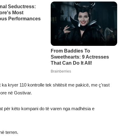
t ka kryer 110 kontrolle tek shitësit me pakicë, me ç’rast
more në Gostivar.
obat për këto kompani do të varen nga madhësia e
ë terren.