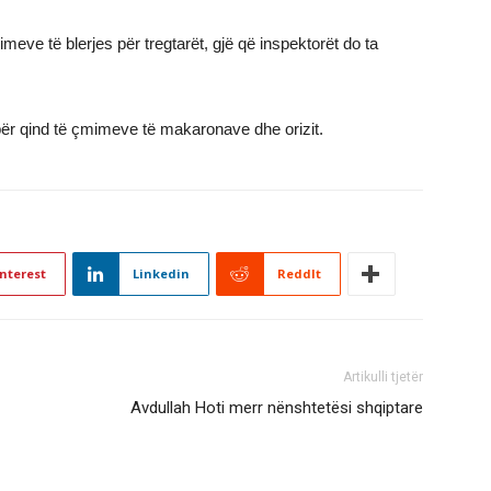
meve të blerjes për tregtarët, gjë që inspektorët do ta
 për qind të çmimeve të makaronave dhe orizit.
nterest
Linkedin
ReddIt
Artikulli tjetër
Avdullah Hoti merr nënshtetësi shqiptare