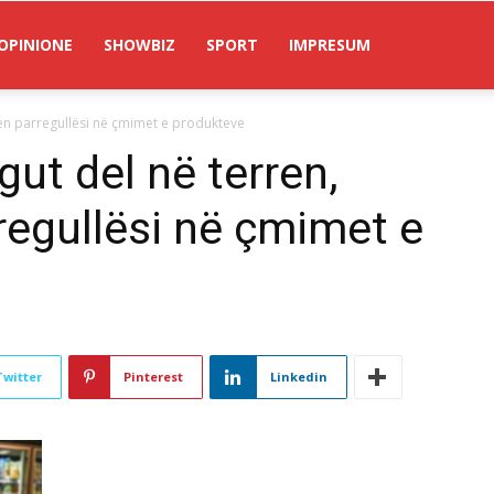
OPINIONE
SHOWBIZ
SPORT
IMPRESUM
hen parregullësi në çmimet e produkteve
gut del në terren,
egullësi në çmimet e
Twitter
Pinterest
Linkedin