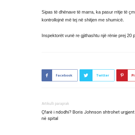
Sipas të dhënave të marra, ka pasur rritje të çmi
kontrollojnë më tej në shitjen me shumicë.
Inspektorët vunë re gjithashtu një rënie prej 20
Facebook
Twitter
Pi
Artikulli paraprak
Çfarë i ndodhi? Boris Johnson shtrohet urgjent
në spital