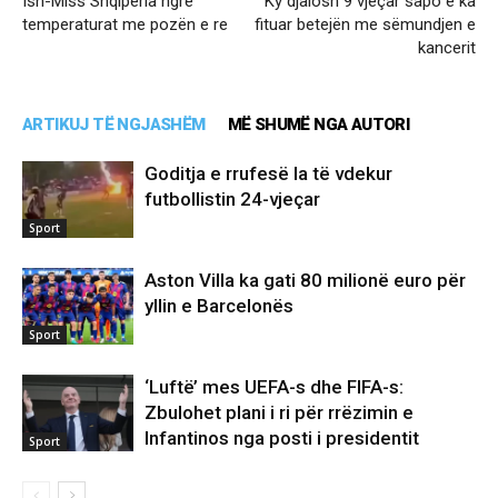
Ish-Miss Shqipëria ngre
Ky djalosh 9 vjeçar sapo e ka
temperaturat me pozën e re
fituar betejën me sëmundjen e
kancerit
ARTIKUJ TË NGJASHËM
MË SHUMË NGA AUTORI
Goditja e rrufesë la të vdekur
futbollistin 24-vjeçar
Sport
Aston Villa ka gati 80 milionë euro për
yllin e Barcelonës
Sport
‘Luftë’ mes UEFA-s dhe FIFA-s:
Zbulohet plani i ri për rrëzimin e
Infantinos nga posti i presidentit
Sport