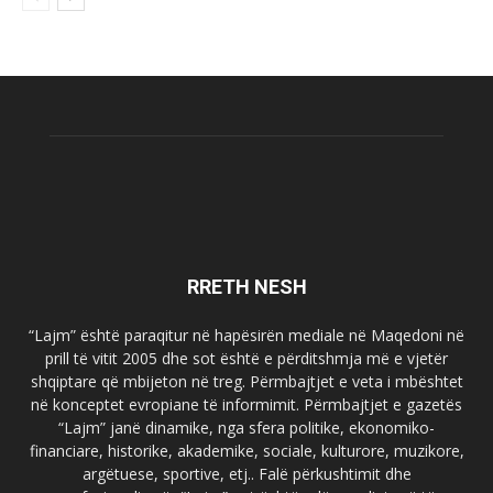
RRETH NESH
“Lajm” është paraqitur në hapësirën mediale në Maqedoni në
prill të vitit 2005 dhe sot është e përditshmja më e vjetër
shqiptare që mbijeton në treg. Përmbajtjet e veta i mbështet
në konceptet evropiane të informimit. Përmbajtjet e gazetës
“Lajm” janë dinamike, nga sfera politike, ekonomiko-
financiare, historike, akademike, sociale, kulturore, muzikore,
argëtuese, sportive, etj.. Falë përkushtimit dhe