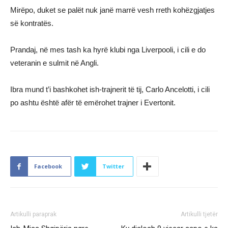
Mirëpo, duket se palët nuk janë marrë vesh rreth kohëzgjatjes
së kontratës.
Prandaj, në mes tash ka hyrë klubi nga Liverpooli, i cili e do
veteranin e sulmit në Angli.
Ibra mund t’i bashkohet ish-trajnerit të tij, Carlo Ancelotti, i cili
po ashtu është afër të emërohet trajner i Evertonit.
Facebook
Twitter
Artikulli paraprak
Artikulli tjetër