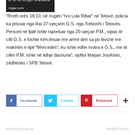
“Rreth orës 18:10, në rrugën “Ivo Lola Ribar” në Tetovë, policia
ka privuar nga liria 37-vjeçarin G.S. nga Treboshi i Tetovës.
Personi në fjalë ishte raportuar nga 25-vjeçari P.M., sipas të
cilit G.S. e kishte kërcënuar me armë deri sa po lëvizte me
makinën e tipit “Mercedes”, ku ishte edhe motra e G.S., me të
cilën P.M. ishte në lidhje dashuria”, njoftoi Marjan Josifoski,
zëdhënës i SPB Tetovë.
Facebook
Twitter
Pinterest
Artikulli paraprak
Artikulli tjetër