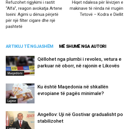
Refuzohet rigjykimi i rastit
Hiqet ndalesa për lëvizjen e
“Alfa”, reagon avokatja Artene
makinave të rënda në rrugën
Iseini: Agimi u dënua përjetë
Tetovë – Kodra e Diellit
për një filter cigare dhe një
pashtetë
ARTIKUJ TË NGJASHËM
MË SHUMË NGA AUTORI
Qëllohet nga plumbi i revoles, vetura e
parkuar në oborr, në rajonin e Likovës
Maqedoni
Ku është Maqedonia në shkallën
evropiane të pagës minimale?
Lajme
Angellov: Uji në Gostivar gradualisht po
stabilizohet
Lajme