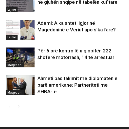
në gjuhën shqipe në tabelën kufitare
Lajme
Ademi: A ka shtet ligjor në
Maqedoninë e Veriut apo s’ka fare?
Lajme
Për 6 orë kontrollë u gjobitën 222
shoferë motorrash, 14 të arrestuar
Maqedoni
Ahmeti pas takimit me diplomaten e
parë amerikane: Partneriteti me
SHBA-të
Maqedoni