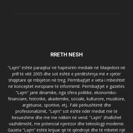
RRETH NESH
“Lajm” është paraqitur në hapësirën mediale në Maqedoni në
prill të vitit 2005 dhe sot është e përditshmja më e vjetër
shqiptare që mbijeton në treg. Përmbajtjet e veta i mbështet
në konceptet evropiane të informimit. Përmbajtjet e gazetës
“Lajm” janë dinamike, nga sfera politike, ekonomiko-
financiare, historike, akademike, sociale, kulturore, muzikore,
argëtuese, sportive, etj.. Falë përkushtimit dhe
profesionalizmit, “Lajm” sot është ndër mediat më të
besueshme dhe më me ndikim në vend. “Lajm” zhvillohet
vazhdimisht, me potencial njerëzor dhe teknologji moderne.
Gazeta “Lajm” është krijuar që të qëndrojë dhe të mbetet një