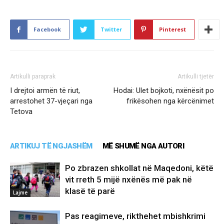
Facebook
Twitter
Pinterest
Artikulli paraprak
Artikulli tjetër
I drejtoi armën të riut,
Hodai: Ulet bojkoti, nxënësit po
arrestohet 37-vjeçari nga
frikësohen nga kërcënimet
Tetova
ARTIKUJ TË NGJASHËM
MË SHUMË NGA AUTORI
Po zbrazen shkollat në Maqedoni, këtë
vit rreth 5 mijë nxënës më pak në
klasë të parë
Lajme
Pas reagimeve, rikthehet mbishkrimi