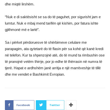
dhe miqtë lirshëm.
“Nuk e di saktësisht se sa do të paguhet, por sigurisht jam e
lumtur. Nuk e mbaj mend tarifën që kishim, por fatura ishte
gjithmonë më e lartë”.
Sa i përket përdoruesve të shërbimeve celulare me
parapagim, ata qytetarë do të flasin për sa kohë që kanë kredi
në telefon. Kur ta shpenzojnë atë, do të mund ta rimbushin ose
të pranojnë vetëm thirrje, por jo edhe të thërrasin në numra të
tjerë. Hapat e ardhshëm janë arritja e një marrëveshje të tillë
dhe me vendet e Bashkimit Evropian.
Facebook
Twitter