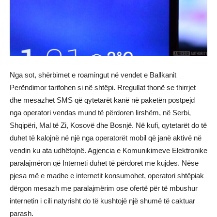
Nga sot, shërbimet e roamingut në vendet e Ballkanit
Perëndimor tarifohen si në shtëpi. Rregullat thonë se thirrjet
dhe mesazhet SMS që qytetarët kanë në paketën postpejd
nga operatori vendas mund të përdoren lirshëm, në Serbi,
Shqipëri, Mal të Zi, Kosovë dhe Bosnjë. Në kufi, qytetarët do të
duhet të kalojnë në një nga operatorët mobil që janë aktivë në
vendin ku ata udhëtojnë. Agjencia e Komunikimeve Elektronike
paralajmëron që Interneti duhet të përdoret me kujdes. Nëse
pjesa më e madhe e internetit konsumohet, operatori shtëpiak
dërgon mesazh me paralajmërim ose ofertë për të mbushur
internetin i cili natyrisht do të kushtojë një shumë të caktuar
parash.