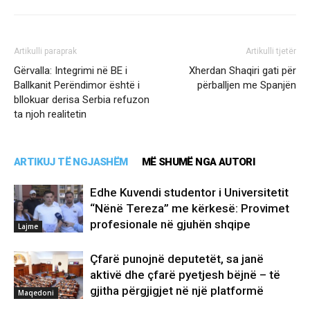
Artikulli paraprak
Artikulli tjetër
Gërvalla: Integrimi në BE i
Xherdan Shaqiri gati për
Ballkanit Perëndimor është i
përballjen me Spanjën
bllokuar derisa Serbia refuzon
ta njoh realitetin
ARTIKUJ TË NGJASHËM
MË SHUMË NGA AUTORI
Edhe Kuvendi studentor i Universitetit
“Nënë Tereza” me kërkesë: Provimet
profesionale në gjuhën shqipe
Lajme
Çfarë punojnë deputetët, sa janë
aktivë dhe çfarë pyetjesh bëjnë – të
gjitha përgjigjet në një platformë
Maqedoni