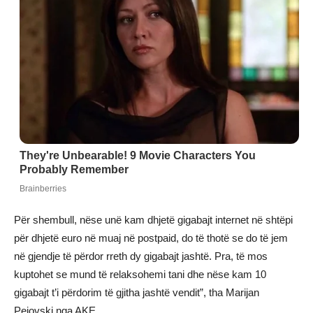
Për shembull, nëse unë kam dhjetë gigabajt internet në shtëpi
për dhjetë euro në muaj në postpaid, do të thotë se do të jem
në gjendje të përdor rreth dy gigabajt jashtë. Pra, të mos
kuptohet se mund të relaksohemi tani dhe nëse kam 10
gigabajt t’i përdorim të gjitha jashtë vendit”, tha Marijan
Pejovski nga AKE.