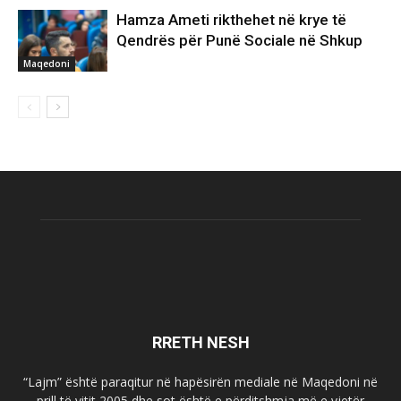
Hamza Ameti rikthehet në krye të
Qendrës për Punë Sociale në Shkup
Maqedoni
RRETH NESH
“Lajm” është paraqitur në hapësirën mediale në Maqedoni në
prill të vitit 2005 dhe sot është e përditshmja më e vjetër