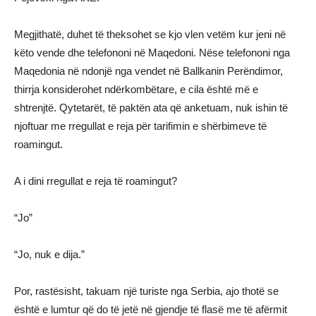
Megjithatë, duhet të theksohet se kjo vlen vetëm kur jeni në
këto vende dhe telefononi në Maqedoni. Nëse telefononi nga
Maqedonia në ndonjë nga vendet në Ballkanin Perëndimor,
thirrja konsiderohet ndërkombëtare, e cila është më e
shtrenjtë. Qytetarët, të paktën ata që anketuam, nuk ishin të
njoftuar me rregullat e reja për tarifimin e shërbimeve të
roamingut.
A i dini rregullat e reja të roamingut?
“Jo”
“Jo, nuk e dija.”
Por, rastësisht, takuam një turiste nga Serbia, ajo thotë se
është e lumtur që do të jetë në gjendje të flasë me të afërmit