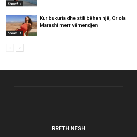
ShowBiz
Kur bukuria dhe stili bëhen një, Oriola
Marashi merr vëmendjen
ShowBiz
RRETH NESH