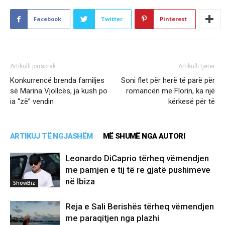
Facebook
Twitter
Pinterest
Artikulli paraprak
Artikulli tjetër
Konkurrencë brenda familjes
Soni flet për herë të parë për
së Marina Vjollcës, ja kush po
romancën me Florin, ka një
ia “zë” vendin
kërkesë për të
ARTIKUJ TË NGJASHËM
MË SHUMË NGA AUTORI
Leonardo DiCaprio tërheq vëmendjen
me pamjen e tij të re gjatë pushimeve
në Ibiza
ShowBiz
Reja e Sali Berishës tërheq vëmendjen
me paraqitjen nga plazhi